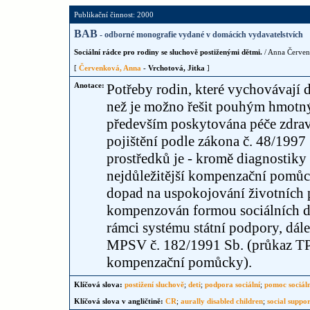
Publikační činnost: 2000
BAB
- odborné monografie vydané v domácích vydavatelstvích
Sociální rádce pro rodiny se sluchově postiženými dětmi.
/ Anna Červenk
[
Červenková, Anna
-
Vrchotová, Jitka
]
Anotace:
Potřeby rodin, které vychovávají d
než je možno řešit pouhým hmotný
především poskytována péče zdrav
pojištění podle zákona č. 48/1997 
prostředků je - kromě diagnostiky 
nejdůležitější kompenzační pomůck
dopad na uspokojování životních p
kompenzován formou sociálních dá
rámci systému státní podpory, dá
MPSV č. 182/1991 Sb. (průkaz TP,
kompenzační pomůcky).
Klíčová slova:
postižení sluchově
;
deti
;
podpora sociální
;
pomoc sociáln
Klíčová slova v angličtině:
CR
;
aurally disabled children
;
social suppo