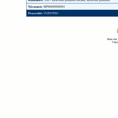
Klasifikace:
T08 - zdravotně postižení občané, zdravotní postižení
Návaznost:
MPS0000000001
Pracoviště:
VUPSVPSO
Báze dat 
Copy