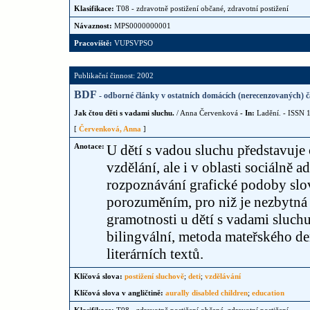
Klasifikace:
T08 - zdravotně postižení občané, zdravotní postižení
Návaznost:
MPS0000000001
Pracoviště:
VUPSVPSO
Publikační činnost: 2002
BDF
- odborné články v ostatních domácích (nerecenzovaných) č
Jak čtou děti s vadami sluchu.
/ Anna Červenková
- In:
Ladění. - ISSN 1
[
Červenková, Anna
]
Anotace:
U dětí s vadou sluchu představuje
vzdělání, ale i v oblasti sociálně 
rozpoznávání grafické podoby slov 
porozuměním, pro niž je nezbytná
gramotnosti u dětí s vadami sluch
bilingvální, metoda mateřského d
literárních textů.
Klíčová slova:
postižení sluchově
;
deti
;
vzdělávání
Klíčová slova v angličtině:
aurally disabled children
;
education