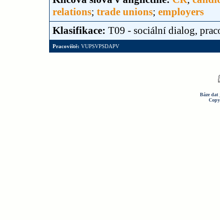
relations
;
trade unions
;
employers
Klasifikace:
T09 - sociální dialog, pr
Pracoviště:
VUPSVPSDAPV
Báze dat 
Copy