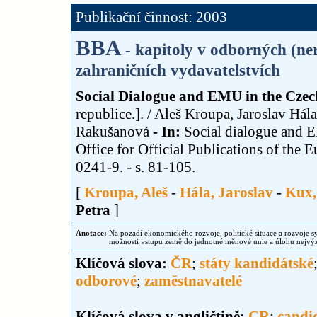
Publikační činnost: 2003
BBA
- kapitoly v odborných (n
zahraničních vydavatelstvích
Social Dialogue and EMU in the Czec
republice.]. / Aleš Kroupa, Jaroslav Há
Rakušanová
- In:
Social dialogue and E
Office for Official Publications of th
0241-9. - s. 81-105.
[
Kroupa, Aleš
-
Hála, Jaroslav
-
Kux,
Petra
]
Anotace:
Na pozadí ekonomického rozvoje, politické situace a rozvoje sy
možnosti vstupu země do jednotné měnové unie a úlohu nejvýz
Klíčová slova:
ČR
;
státy kandidátské
odborové
;
zaměstnavatelé
Klíčová slova v angličtině:
CR
;
candid