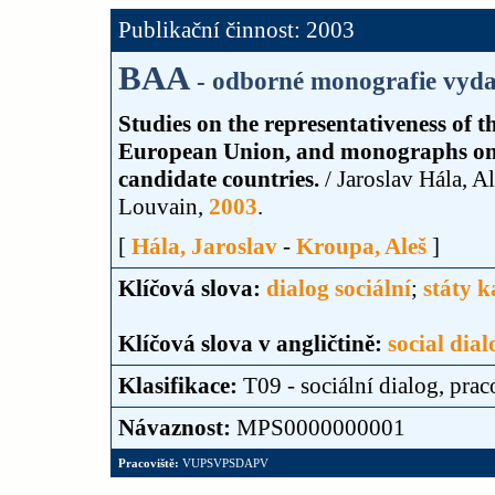
Publikační činnost: 2003
BAA
- odborné monografie vydan
Studies on the representativeness of th
European Union, and monographs on th
candidate countries.
/ Jaroslav Hála, A
Louvain,
2003
.
[
Hála, Jaroslav
-
Kroupa, Aleš
]
Klíčová slova:
dialog sociální
;
státy 
Klíčová slova v angličtině:
social dia
Klasifikace:
T09 - sociální dialog, pr
Návaznost:
MPS0000000001
Pracoviště:
VUPSVPSDAPV