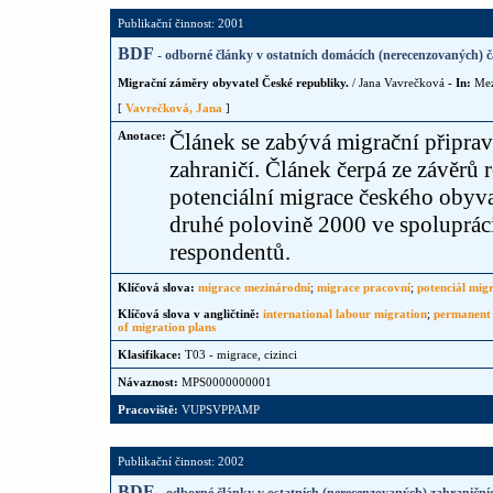
Publikační činnost: 2001
BDF
- odborné články v ostatních domácích (nerecenzovaných) č
Migrační záměry obyvatel České republiky.
/ Jana Vavrečková
- In:
Mez
[
Vavrečková, Jana
]
Anotace:
Článek se zabývá migrační připrav
zahraničí. Článek čerpá ze závěrů
potenciální migrace českého obyva
druhé polovině 2000 ve spoluprác
respondentů.
Klíčová slova:
migrace mezinárodní
;
migrace pracovní
;
potenciál mig
Klíčová slova v angličtině:
international labour migration
;
permanent
of migration plans
Klasifikace:
T03 - migrace, cizinci
Návaznost:
MPS0000000001
Pracoviště:
VUPSVPPAMP
Publikační činnost: 2002
BDE