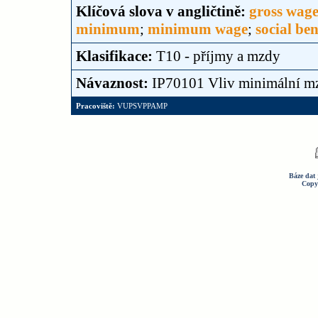
Klíčová slova v angličtině:
gross wage
minimum
;
minimum wage
;
social ben
Klasifikace:
T10 - příjmy a mzdy
Návaznost:
IP70101 Vliv minimální mz
Pracoviště:
VUPSVPPAMP
Báze dat 
Copy