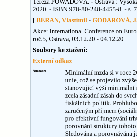
Tereza POWADOVÁ. - Ostrava : Vysoká š
2020. - ISBN 978-80-248-4455-8. - s. 75
[
BERAN, Vlastimil
-
GODAROVÁ, J
Akce: International Conference on Eur
roč.5, Ostrava, 03.12.20 - 04.12.20
Soubory ke ztažení:
Externí odkaz
Anotace:
Minimální mzda si v roce 2
unie, což se projevilo zvý
stanovující výši minimální
zcela zásadní zásah do svrc
fiskálních politik. Prohlu
zaručeným příjmem (sociáln
pro efektivní fungování trh
porovnání struktury tohoto
Sledována a porovnávána je