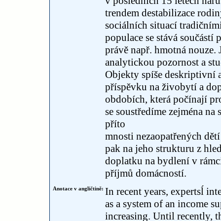
v posledních 15 letech naru
trendem destabilizace rodi
sociálních situací tradičními
populace se stává součástí 
právě např. hmotná nouze. J
analytickou pozornost a st
Objekty spíše deskriptivní
příspěvku na živobytí a dop
obdobích, která počínají p
se soustředíme zejména na s
příto
mnosti nezaopatřených dětí
pak na jeho strukturu z hle
doplatku na bydlení v rámc
příjmů domácností.
Anotace v angličtině:
In recent years, expertsĺ int
as a system of an income su
increasing. Until recently, 