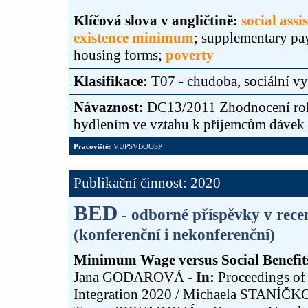
Klíčová slova v angličtině:
social assi
existence minimum
; supplementary p
housing forms;
poverty
Klasifikace:
T07 - chudoba, sociální vy
Návaznost:
DC13/2011 Zhodnocení role
bydlením ve vztahu k příjemcům dávek
Pracoviště:
VUPSVBOOSP
Publikační činnost: 2020
BED
- odborné příspěvky v rec
(konferenční i nekonferenční)
Minimum Wage versus Social Benefits
Jana GODAROVÁ
- In:
Proceedings of
Integration 2020 / Michaela STAN