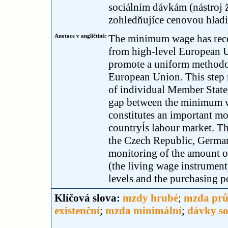
sociálním dávkám (nástroj 
zohledňujíce cenovou hladi
Anotace v angličtině:
The minimum wage has recei
from high-level European Un
promote a uniform methodol
European Union. This step r
of individual Member States
gap between the minimum wa
constitutes an important mot
countryĺs labour market. Th
the Czech Republic, German
monitoring of the amount of
(the living wage instrument)
levels and the purchasing p
Klíčová slova:
mzdy hrubé
;
mzda pr
existenční
;
mzda minimální
;
dávky so