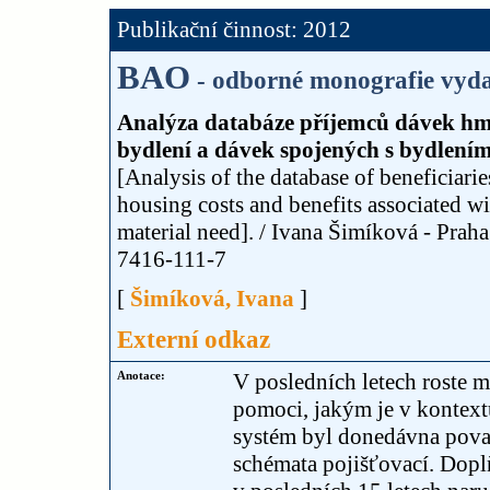
Publikační činnost: 2012
BAO
- odborné monografie vyda
Analýza databáze příjemců dávek hm
bydlení a dávek spojených s bydlení
[Analysis of the database of beneficiarie
housing costs and benefits associated wit
material need]. / Ivana Šimíková - Prah
7416-111-7
[
Šimíková, Ivana
]
Externí odkaz
Anotace:
V posledních letech roste 
pomoci, jakým je v kontex
systém byl donedávna považ
schémata pojišťovací. Dopl