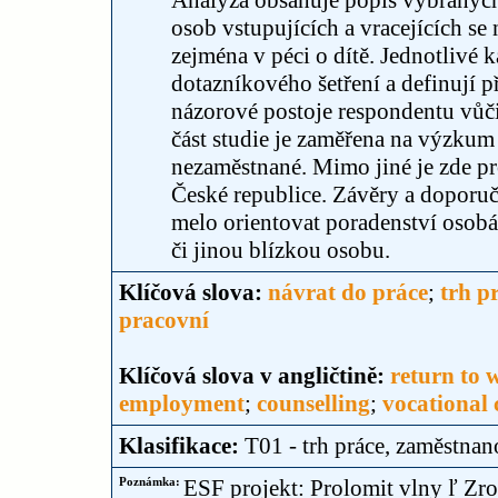
Analýza obsahuje popis vybraných 
osob vstupujících a vracejících se
zejména v péci o dítě. Jednotlivé 
dotazníkového šetření a definují p
názorové postoje respondentu vůči
část studie je zaměřena na výzku
nezaměstnané. Mimo jiné je zde pr
České republice. Závěry a doporuč
melo orientovat poradenství osobá
či jinou blízkou osobu.
Klíčová slova:
návrat do práce
;
trh p
pracovní
Klíčová slova v angličtině:
return to 
employment
;
counselling
;
vocational 
Klasifikace:
T01 - trh práce, zaměstnan
Poznámka:
ESF projekt: Prolomit vlny ľ Zr