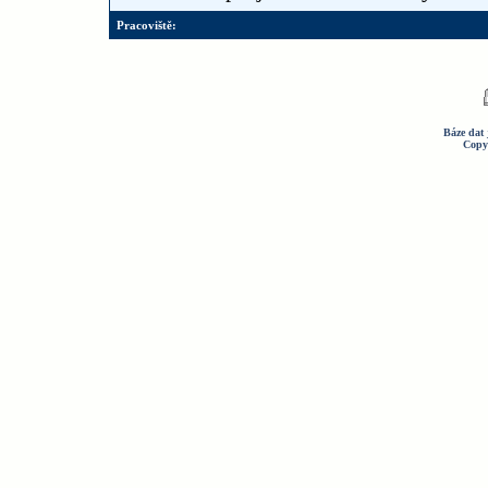
Pracoviště:
Báze dat 
Copy