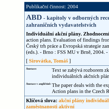
Publikační činnost: 2004
ABD
- kapitoly v odborných re
zahraničních vydavatelstvích
Individuální akční plány. Zhodnocení
action plans. Evaluation of findings fro
Český trh práce a Evropská strategie zam
(eds.). - Brno : FSS MU v Brně, 2004. 
[
Sirovátka, Tomáš
]
Anotace:
Text se zabývá rozborem zk
individuálních akčních plá
Anotace v angličtině:
The paper deals with the ex
Action plans in the Czech 
Klíčová slova:
akční plány individuál
zaměstnanosti aktivní