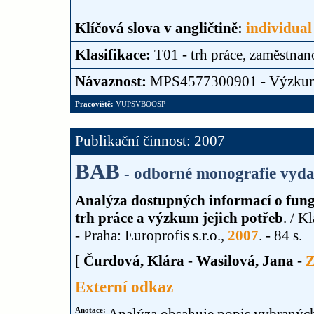
Klíčová slova v angličtině:
individual
Klasifikace:
T01 - trh práce, zaměstnan
Návaznost:
MPS4577300901 - Výzku
Pracoviště:
VUPSVBOOSP
Publikační činnost: 2007
BAB
- odborné monografie vyda
Analýza dostupných informací o fung
trh práce a výzkum jejich potřeb
. / 
- Praha: Europrofis s.r.o.,
2007
. - 84 s.
[
Čurdová, Klára
-
Wasilová, Jana
-
Z
Externí odkaz
Anotace: