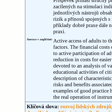
Příspěvek přináší stručný př
zacílených na stimulaci ind
jednotlivých nástrojů obsa
rizik a přínosů spojených 
příklady dobré praxe dále n
praxi.
Anotace v angličtině:
Active access of adults to t
factors. The financial costs
to active participation of a
reduction in costs for easie
devoted to an analysis of v
educational activities of cit
description of characterist
risks and benefits associat
examples of good practice h
the real operation of instru
Klíčová slova:
rozvoj lidských zdrojů