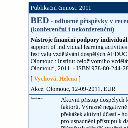
Publikační činnost: 2011
BED
- odborné příspěvky v rec
(konferenční i nekonferenční)
Nástroje finanční podpory individuál
support of individual learning activitie
festivalu vzdělávání dospělých AEDUCA
Olomouc : Institut celoživotního vzdělá
Olomouci, 2011. - ISBN 978-80-244-285
[
Vychová, Helena
]
Akce: Olomouc, 12-09-2011, EUR
Anotace:
Aktivní přístup dospělých 
faktorů. Výrazně negativně 
překážek aktivní účasti - h
pro usnadnění přístupu k da