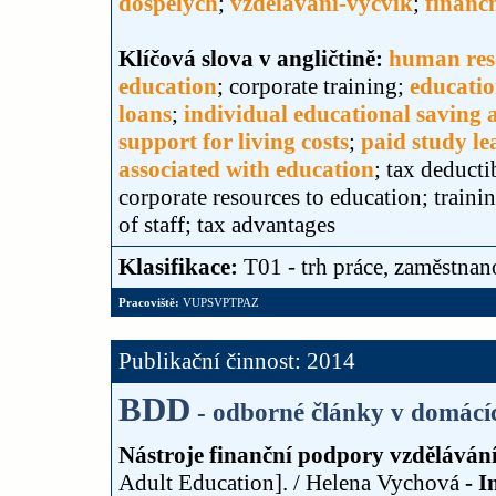
dospělých
;
vzdělávání-výcvik
;
finanč
Klíčová slova v angličtině:
human res
education
; corporate training;
educatio
loans
;
individual educational saving 
support for living costs
;
paid study le
associated with education
; tax deducti
corporate resources to education; traini
of staff; tax advantages
Klasifikace:
T01 - trh práce, zaměstnan
Pracoviště:
VUPSVPTPAZ
Publikační činnost: 2014
BDD
- odborné články v domácí
Nástroje finanční podpory vzděláván
Adult Education]. / Helena Vychová
- I