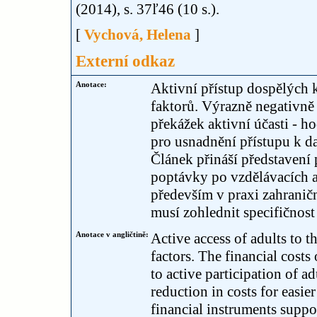
(2014), s. 37ľ46 (10 s.).
[
Vychová, Helena
]
Externí odkaz
Anotace:
Aktivní přístup dospělých 
faktorů. Výrazně negativně 
překážek aktivní účasti - h
pro usnadnění přístupu k da
Článek přináší představení
poptávky po vzdělávacích ak
především v praxi zahranič
musí zohlednit specifičnost 
Anotace v angličtině:
Active access of adults to t
factors. The financial costs
to active participation of a
reduction in costs for easier
financial instruments suppo