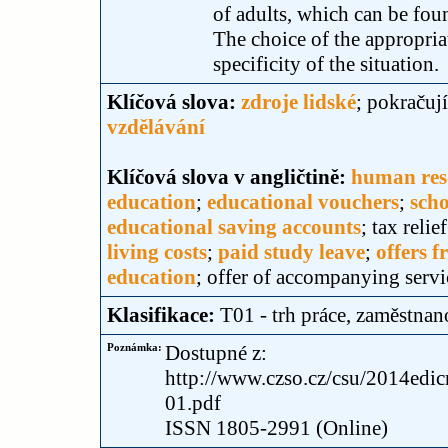
of adults, which can be foun
The choice of the appropria
specificity of the situation.
Klíčová slova:
zdroje lidské
; pokračuj
vzdělávání
Klíčová slova v angličtině:
human res
education
;
educational vouchers
;
scho
educational saving accounts
; tax relie
living costs
;
paid study leave
;
offers f
education
; offer of accompanying servi
Klasifikace:
T01 - trh práce, zaměstnan
Poznámka:
Dostupné z:
http://www.czso.cz/csu/2014edi
01.pdf
ISSN 1805-2991 (Online)