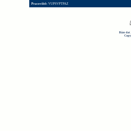
Pracoviště:
VUPSVPTPAZ
Báze dat 
Copy