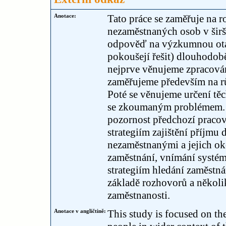
Anotace:
Tato práce se zaměřuje na 
nezaměstnaných osob v širš
odpověď na výzkumnou otáz
pokoušejí řešit) dlouhodobě
nejprve věnujeme zpracován
zaměřujeme především na r
Poté se věnujeme určení těch
se zkoumaným problémem. P
pozornost předchozí pracovn
strategiím zajištění příjmu
nezaměstnanými a jejich ok
zaměstnání, vnímání systém
strategiím hledání zaměstn
základě rozhovorů a několik
zaměstnanosti.
Anotace v angličtině:
This study is focused on t