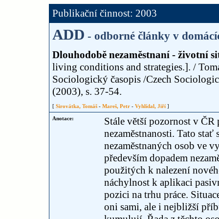
Publikační činnost: 2003
ADD
- odborné články v domácí
Dlouhodobě nezaměstnaní - životní sit
living conditions and strategies.]. / Tom
Sociologický časopis /Czech Sociologic
(2003), s. 37-54.
[
Sirovátka, Tomáš
-
Mareš, Petr
-
Vyhlídal, Jiří
]
Anotace:
Stále větší pozornost v ČR
nezaměstnanosti. Tato stať
nezaměstnaných osob ve v
především dopadem nezaměst
použitých k nalezení novéh
náchylnost k aplikaci pasiv
pozici na trhu práce. Situac
oni sami, ale i nejbližší př