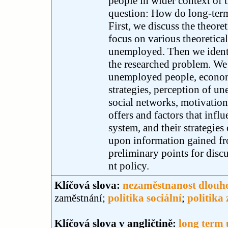
people in wider context of th
question: How do long-term
First, we discuss the theore
focus on various theoretica
unemployed. Then we identif
the researched problem. We
unemployed people, economi
strategies, perception of 
social networks, motivatio
offers and factors that infl
system, and their strategies
upon information gained fr
preliminary points for disc
nt policy.
Klíčová slova:
nezaměstnanost dlou
zaměstnání;
politika sociální
;
politika
Klíčová slova v angličtině:
long term