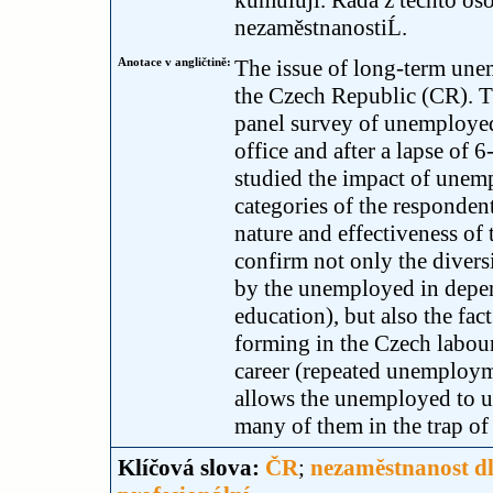
kumulují. Řada z těchto osob
nezaměstnanostiĹ.
Anotace v angličtině:
The issue of long-term une
the Czech Republic (CR). Th
panel survey of unemployed 
office and after a lapse of 
studied the impact of unem
categories of the respondent
nature and effectiveness of 
confirm not only the diversi
by the unemployed in depen
education), but also the fac
forming in the Czech labour
career (repeated unemployme
allows the unemployed to us
many of them in the trap o
Klíčová slova:
ČR
;
nezaměstnanost d