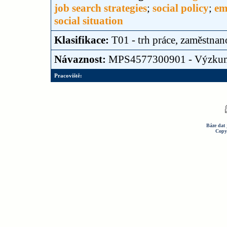
job search strategies
;
social policy
;
em
social situation
Klasifikace:
T01 - trh práce, zaměstnan
Návaznost:
MPS4577300901 - Výzku
Pracoviště:
Báze dat 
Copy