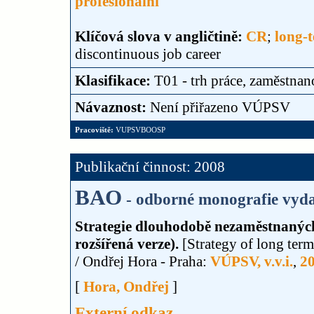
profesionální
Klíčová slova v angličtině:
CR
;
long-
discontinuous job career
Klasifikace:
T01 - trh práce, zaměstnan
Návaznost:
Není přiřazeno VÚPSV
Pracoviště:
VUPSVBOOSP
Publikační činnost: 2008
BAO
- odborné monografie vyda
Strategie dlouhodobě nezaměstnanýc
rozšířená verze).
[Strategy of long term
/ Ondřej Hora - Praha:
VÚPSV, v.v.i.
,
2
[
Hora, Ondřej
]
Externí odkaz