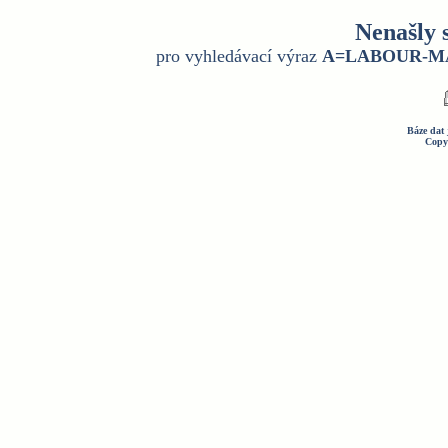
Nenašly 
pro vyhledávací výraz
A=LABOUR-M
Báze dat 
Copy