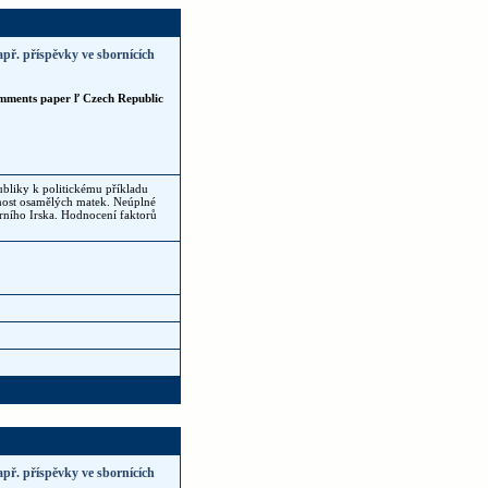
apř. příspěvky ve sbornících
mments paper ľ Czech Republic
bliky k politickému příkladu
nanost osamělých matek. Neúplné
rního Irska. Hodnocení faktorů
apř. příspěvky ve sbornících