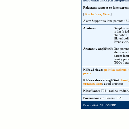
nebo elektronických časopisech,
Reluctant support to lone parent
[
Kuchařová, Věra
]
Akce: Support to lone parents : 
Anotace:
Neúplné ro
rodin (s je
chudobou. P
Hlavní poli
Přenositel
Anotace v angličtině:
One-parent 
about one t
parent fami
family poli
NGOs ľ exam
Klíčová slova:
politika rodinná
;
praxe
Klíčová slova v angličtině:
famil
organizations
; good practices
Klasifikace:
T04 - rodina, rodinná
Poznámka:
viz uložené 1931
Pracoviště:
VUPSVPRP