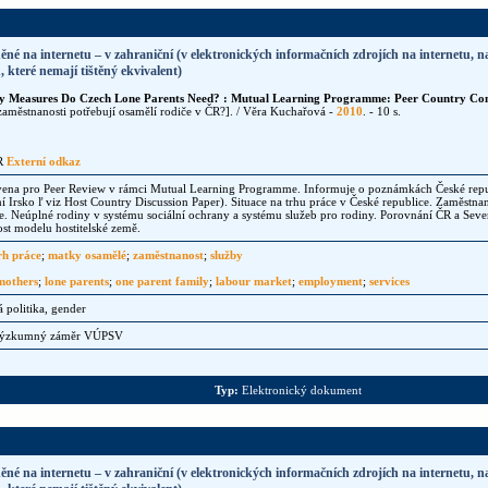
ěné na internetu – v zahraniční (v elektronických informačních zdrojích na internetu, n
 které nemají tištěný ekvivalent)
cy Measures Do Czech Lone Parents Need? : Mutual Learning Programme: Peer Country Co
y zaměstnanosti potřebují osamělí rodiče v ČR?]. / Věra Kuchařová -
2010
. - 10 s.
UR
Externí odkaz
avena pro Peer Review v rámci Mutual Learning Programme. Informuje o poznámkách České repu
ní Irsko ľ viz Host Country Discussion Paper). Situace na trhu práce v České republice. Zaměst
e. Neúplné rodiny v systému sociální ochrany a systému služeb pro rodiny. Porovnání ČR a Seve
ost modelu hostitelské země.
rh práce
;
matky osamělé
;
zaměstnanost
;
služby
mothers
;
lone parents
;
one parent family
;
labour market
;
employment
;
services
 politika, gender
Výzkumný záměr VÚPSV
Typ:
Elektronický dokument
ěné na internetu – v zahraniční (v elektronických informačních zdrojích na internetu, n