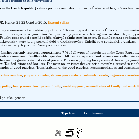
 které nemají tištěný ekvivalent)
s in the Czech Republic
[Váhavá podpora osamělým rodičům v České republice]. / Věra Kuchař
EUR, France, 21-22 October 2015,
Externí odkaz
diny v současné době představují přibližně 7 % všech typů domácností v ČR a mezi domácnostmi 
dním rodičem) se závislými dětmi. Neúplné rodiny jsou značně heterogenní sociální kategorie, js
olitiky podporující osamělé rodiče. Aktivní politika zaměstnanosti. Sociální ochrana a rodinná 
tické otázky, které jsou v poslední době v ČR diskutovány. Důležitá role nevládních organizací -
nost osvědčených postupů. Závěry a doporučení.
families currently represent approximately 7 % of all types of households in the Czech Republi
enth are one-parent families with dependent children. One-parent families are a markedly hetero
lies are to a greater extent at risk of poverty. Policies supporting lone parents. Active employmen
cy. Tax deductions and bonuses. The main policy issues that are being recently discussed in the 
ples of good practices. Transferability of the good practices. Recommendations and conclusion
rodina neúplná
;
podpora sociální
;
sladění pracovního a rodinného života
;
organizace nezisko
y policy
;
lone parents
;
lone-parent family
;
social support
;
reconciliation of family and work li
 politika, gender
Typ:
Elektronický dokument