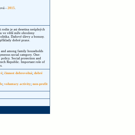
ová -
2015
.
rodin je asi desetina neúplných
ou ve větší míře ohroženy
politika. Daňové úlevy a bonusy.
 příklady dobré praxe.
c, and among family households
geneous social category. One-
t policy. Social protection and
Czech Republic. Important role of
s.
vé
;
činnost dobrovolná
;
dobré
fe
;
voluntary activity
;
non-profit