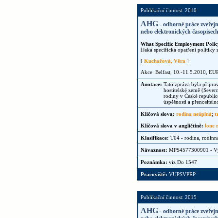
Publikační činnost: 2010
AHG
- odborné práce zveřejn
nebo elektronických časopisech,
What Specific Employment Poli
[Jaká specifická opatření politik
[
Kuchařová, Věra
]
Akce: Belfast, 10.-11.5.2010, E
Anotace:
Tato zpráva byla připr
hostitelské země (Sever
rodiny v České republic
úspěšnosti a přenositeln
Klíčová slova:
rodina neúplná
;
t
Klíčová slova v angličtině:
lone 
Klasifikace:
T04 - rodina, rodinná
Návaznost:
MPS4577300901 - 
Poznámka:
viz Do 1547
Pracoviště:
VUPSVPRP
Publikační činnost: 2015
AHG
- odborné práce zveřejn