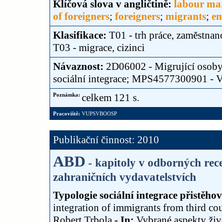
Klíčová slova v angličtině:
labour ma
of foreigners
;
foreigners
;
migrants
;
em
Klasifikace:
T01 - trh práce, zaměstnan
T03 - migrace, cizinci
Návaznost:
2D06002 - Migrující osoby 
sociální integrace; MPS4577300901 
Poznámka:
celkem 121 s.
Pracoviště:
VUPSVBOOSP
Publikační činnost: 2010
ABD
- kapitoly v odborných re
zahraničních vydavatelstvích
Typologie sociální integrace přistěhov
integration of immigrants from third co
Robert Trbola
- In:
Vybrané aspekty živ