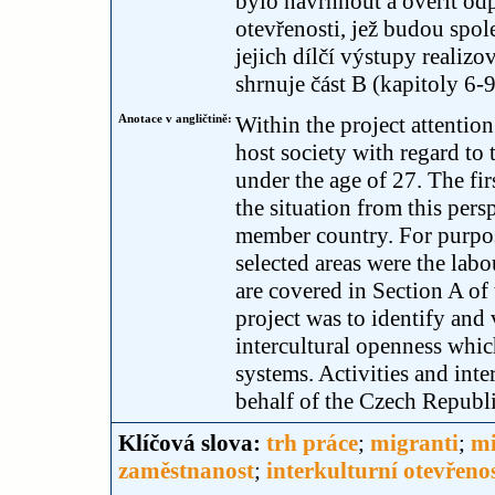
bylo navrhnout a ověřit odp
otevřenosti, jež budou spol
jejich dílčí výstupy realiz
shrnuje část B (kapitoly 6-9
Anotace v angličtině:
Within the project attention 
host society with regard to 
under the age of 27. The fir
the situation from this pers
member country. For purpose
selected areas were the lab
are covered in Section A of 
project was to identify and 
intercultural openness whi
systems. Activities and inte
behalf of the Czech Republi
Klíčová slova:
trh práce
;
migranti
;
mi
zaměstnanost
;
interkulturní otevřeno