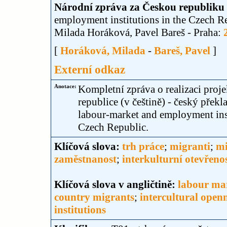
Národní zpráva za Českou republiku
employment institutions in the Czech Re
Milada Horáková, Pavel Bareš - Praha:
[
Horáková, Milada
-
Bareš, Pavel
]
Externí odkaz
Anotace:
Kompletní zpráva o realizaci proj
republice (v češtině) - český překl
labour-market and employment inst
Czech Republic.
Klíčová slova:
trh práce
;
migranti
;
mi
zaměstnanost
;
interkulturní otevřeno
Klíčová slova v angličtině:
labour ma
country migrants
;
intercultural open
institutions