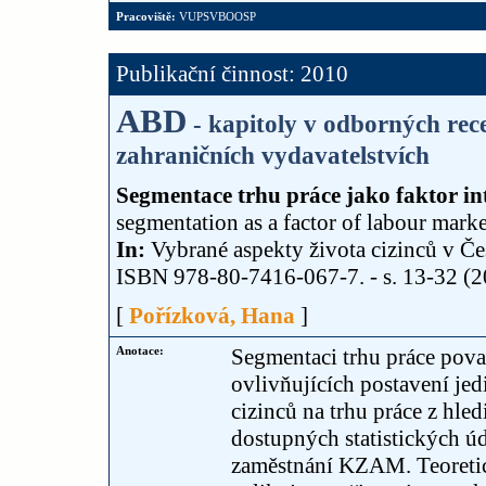
Pracoviště:
VUPSVBOOSP
Publikační činnost: 2010
ABD
- kapitoly v odborných re
zahraničních vydavatelstvích
Segmentace trhu práce jako faktor int
segmentation as a factor of labour marke
In:
Vybrané aspekty života cizinců v Čes
ISBN 978-80-7416-067-7. - s. 13-32 (20
[
Pořízková, Hana
]
Anotace:
Segmentaci trhu práce pova
ovlivňujících postavení jed
cizinců na trhu práce z hle
dostupných statistických úd
zaměstnání KZAM. Teoretic