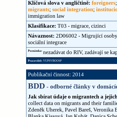
Klíčová slova v angličtině:
foreigners
migrants
;
social integration
;
instituci
immigration law
Klasifikace:
T03 - migrace, cizinci
Návaznost:
2D06002 - Migrující osoby 
sociální integrace
Poznámka:
nezadávat do RIV, zadávají se ka
Pracoviště:
VUPSVBOOSP
Publikační činnost: 2014
BDD
- odborné články v domácí
Jak sbírat údaje o migrantech a jejic
collect data on migrants and their familie
Zdeněk Uherek, Pavel Bareš, Veronika 
Blanka Kissová, Jan Kubát, Danica Sche