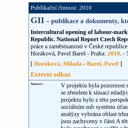
Publikační činnost: 2010
GII
– publikace a dokumenty, kte
Intercultural opening of labour-mark
Republic. National Report Czech Repu
práce a zaměstnanosti v České republice
Horáková, Pavel Bareš - Praha:
2010
. - 
[
Horáková, Milada
-
Bareš, Pavel
]
Externí odkaz
Anotace:
V projektu byla pozornost so
se zřetelem k situaci mladý
projektu bylo z této perspe
sociálním sub systému účas
analýzy vybrána oblast trh
jsou zachyceny v části A té