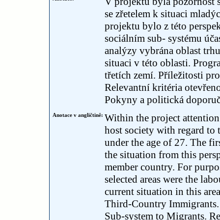
V projektu byla pozornost so
se zřetelem k situaci mladý
projektu bylo z této perspe
sociálním sub- systému úča
analýzy vybrána oblast trh
situaci v této oblasti. Pro
třetích zemí. Příležitosti 
Relevantní kritéria otevřeno
Pokyny a politická doporuč
Anotace v angličtině:
Within the project attention 
host society with regard to 
under the age of 27. The fir
the situation from this pers
member country. For purpose
selected areas were the la
current situation in this a
Third-Country Immigrants. 
Sub-system to Migrants. Re