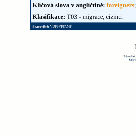
Klíčová slova v angličtině:
foreigners
Klasifikace:
T03 - migrace, cizinci
Pracoviště:
VUPSVPPAMP
Báze dat 
Copy