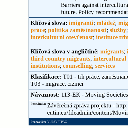
Barriers against intercultu
future. Policy recommendat
Klíčová slova:
imigranti
;
mládež
;
mig
práce
;
politika zaměstnanosti
;
služby
interkulturní otevřenost
;
instituce tr
Klíčová slova v angličtině:
migrants
;
third country migrants
;
intercultural
institutions
;
counselling
;
services
Klasifikace:
T01 - trh práce, zaměstnan
T03 - migrace, cizinci
Návaznost:
113-EK - Moving Societies
Poznámka:
Závěrečná zpráva projektu - http:
eutin.eu/fileadmin/content/Movi
Pracoviště:
VUPSVPTPAZ