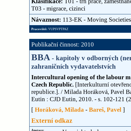
Klasifikace:
T01 - trh práce, zaměstnan
T03 - migrace, cizinci
Návaznost:
113-EK - Moving Societies
Pracoviště:
VUPSVPTPAZ
Publikační činnost: 2010
BBA
- kapitoly v odborných (n
zahraničních vydavatelstvích
Intercultural opening of the labour m
Czech Republic.
[Interkulturní otevřeno
republice.]. / Milada Horáková, Pavel B
Eutin : CJD Eutin, 2010. - s. 102-121 (2
[
Horáková, Milada
-
Bareš, Pavel
]
Externí odkaz
Anotace: