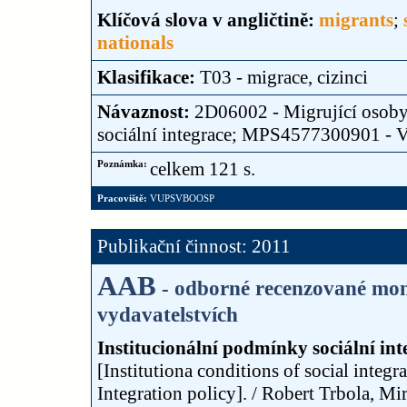
Klíčová slova v angličtině:
migrants
;
nationals
Klasifikace:
T03 - migrace, cizinci
Návaznost:
2D06002 - Migrující osoby 
sociální integrace; MPS4577300901 
Poznámka:
celkem 121 s.
Pracoviště:
VUPSVBOOSP
Publikační činnost: 2011
AAB
- odborné recenzované mon
vydavatelstvích
Institucionální podmínky sociální inte
[Institutiona conditions of social integr
Integration policy]. / Robert Trbola, M