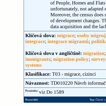
of People, Homes and Flats
unfortunately, not adapted e
Moreover, the census does n
of development changes. The
data acquisition and the lac
Klíčová slova:
migrace
;
osoby migruj
integrace
;
integrace migrantů
;
politi
Klíčová slova v angličtině:
migration
immigrants
;
migration policy
;
survey
systems
Klasifikace:
T03 - migrace, cizinci
Návaznost:
TD010220 Návrh informační
Poznámka:
viz Do 1589
Pracoviště:
Typ:
Článek z 