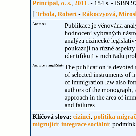
Principal, o. s.
,
2011
. - 184 s. - ISBN
[
Trbola, Robert
-
Rákoczyová, Miros
Anotace:
Publikace je věnována analý
hodnocení vybraných nástro
analýza cizinecké legislativ
poukazují na různé aspekty p
identifikují v nich řadu pro
Anotace v angličtině:
The publication is devoted 
of selected instruments of 
of immigration law also for
authors of the monograph, a
approach in the area of imm
and failures
Klíčová slova:
cizinci
;
politika migra
migrující
;
integrace sociální
; podmínky