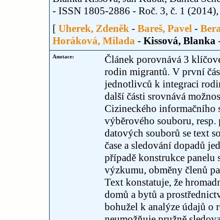
- ISSN 1805-2886 - Roč. 3, č. 1 (2014), s
[
Uherek, Zdeněk
-
Bareš, Pavel
-
Bera
Horáková, Milada
-
Kissová, Blanka
Anotace:
Článek porovnává 3 klíčové 
rodin migrantů. V první část
jednotlivců k integraci ro
další části srovnává možnost
Cizineckého informačního sy
výběrového souboru, resp. 
datových souborů se text s
čase a sledování dopadů jed
případě konstrukce panelu 
výzkumu, obměny členů pan
Text konstatuje, že hromadn
domů a bytů a prostřednic
bohužel k analýze údajů o 
neumožňuje pružně sledov