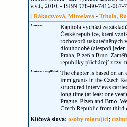
v.v.i., 2010. - ISBN 978-80-7416-067-7. 
[
Rákoczyová, Miroslava
-
Trbola, Ro
Anotace:
Kapitola vychází ze základů
České republice, která vzni
rozhovorů uskutečněných v 
dlouhodobě (alespoň jeden 
Praha, Plzeň a Brno. Zaměřu
republiky přicházejí z tzv.
Anotace v angličtině:
The chapter is based on an e
immigrants in the Czech Rep
structured interviews carri
long time (at least one year
Prague, Plzen and Brno. We
Czech Republic from third c
Klíčová slova:
osoby migrující
;
cizinc