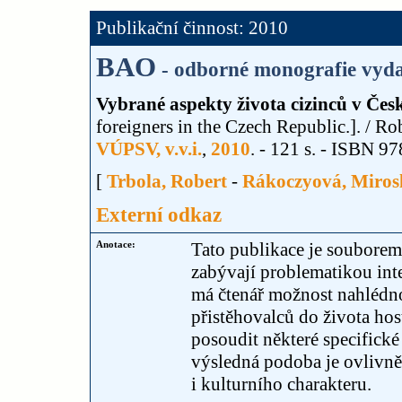
Publikační činnost: 2010
BAO
- odborné monografie vyda
Vybrané aspekty života cizinců v Česk
foreigners in the Czech Republic.]. / Ro
VÚPSV, v.v.i.
,
2010
. - 121 s. - ISBN 
[
Trbola, Robert
-
Rákoczyová, Miros
Externí odkaz
Anotace:
Tato publikace je souborem 
zabývají problematikou int
má čtenář možnost nahlédn
přistěhovalců do života hos
posoudit některé specifick
výsledná podoba je ovlivn
i kulturního charakteru.