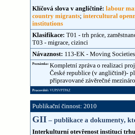
Klíčová slova v angličtině:
labour ma
country migrants
;
intercultural open
institutions
Klasifikace:
T01 - trh práce, zaměstnan
T03 - migrace, cizinci
Návaznost:
113-EK - Moving Societies
Poznámka:
Kompletní zpráva o realizaci pro
České republice (v angličtině)- p
připravované závěrečné mezináro
Pracoviště:
VUPSVPTPAZ
Publikační činnost: 2010
GII
– publikace a dokumenty, kte
Interkulturní otevřenost institucí trh