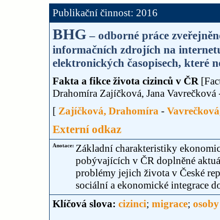
Publikační činnost: 2016
BHG
– odborné práce zveřejněné
informačních zdrojích na internet
elektronických časopisech, které n
Fakta a fikce života cizinců v ČR
[Fact
Drahomíra Zajíčková, Jana Vavrečková 
[
Zajíčková, Drahomíra
-
Vavrečková
Externí odkaz
Anotace:
Základní charakteristiky ekonomic
pobývajících v ČR doplněné aktuál
problémy jejich života v České rep
sociální a ekonomické integrace do
Klíčová slova:
cizinci
;
migrace
;
osoby