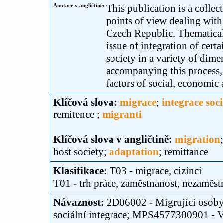
Anotace v angličtině:
This publication is a collec
points of view dealing with 
Czech Republic. Thematicall
issue of integration of cert
society in a variety of dim
accompanying this process,
factors of social, economic 
Klíčová slova:
migrace
;
integrace soci
remitence ;
migranti
Klíčová slova v angličtině:
migration
host society;
adaptation
; remittance
Klasifikace:
T03 - migrace, cizinci
T01 - trh práce, zaměstnanost, nezaměst
Návaznost:
2D06002 - Migrující osoby 
sociální integrace; MPS4577300901 