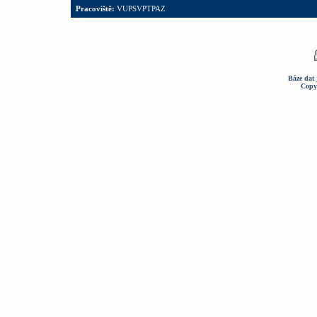
Pracoviště:
VUPSVPTPAZ
Báze dat 
Copy