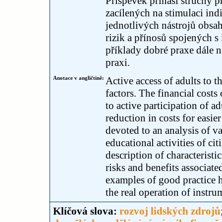
Příspěvek přináší stručný př
zacílených na stimulaci ind
jednotlivých nástrojů obsa
rizik a přínosů spojených 
příklady dobré praxe dále n
praxi.
Anotace v angličtině:
Active access of adults to t
factors. The financial costs
to active participation of a
reduction in costs for easie
devoted to an analysis of v
educational activities of cit
description of characterist
risks and benefits associat
examples of good practice h
the real operation of instru
Klíčová slova:
rozvoj lidských zdrojů