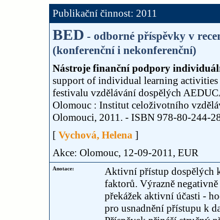
Publikační činnost: 2011
BED
- odborné příspěvky v rec
(konferenční i nekonferenční)
Nástroje finanční podpory individuál
support of individual learning activitie
festivalu vzdělávání dospělých AEDUCA
Olomouc : Institut celoživotního vzdělá
Olomouci, 2011. - ISBN 978-80-244-285
[
Vychová, Helena
]
Akce: Olomouc, 12-09-2011, EUR
Anotace:
Aktivní přístup dospělých 
faktorů. Výrazně negativně 
překážek aktivní účasti - h
pro usnadnění přístupu k da