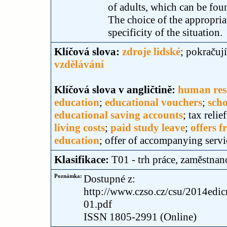
of adults, which can be foun
The choice of the appropria
specificity of the situation.
Klíčová slova:
zdroje lidské
; pokračuj
vzdělávání
Klíčová slova v angličtině:
human res
education
;
educational vouchers
;
scho
educational saving accounts
; tax relie
living costs
;
paid study leave
;
offers f
education
; offer of accompanying servi
Klasifikace:
T01 - trh práce, zaměstnan
Poznámka:
Dostupné z:
http://www.czso.cz/csu/2014edi
01.pdf
ISSN 1805-2991 (Online)