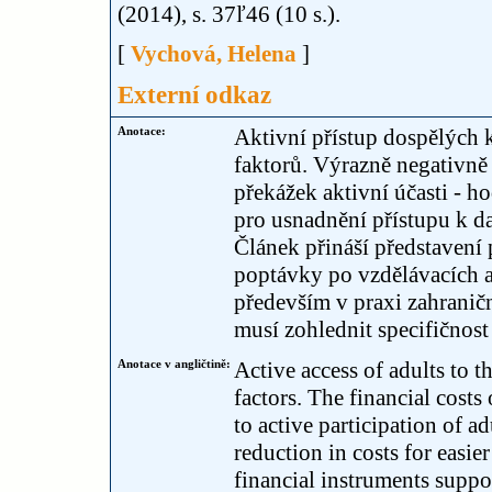
(2014), s. 37ľ46 (10 s.).
[
Vychová, Helena
]
Externí odkaz
Anotace:
Aktivní přístup dospělých 
faktorů. Výrazně negativně 
překážek aktivní účasti - h
pro usnadnění přístupu k da
Článek přináší představení
poptávky po vzdělávacích ak
především v praxi zahranič
musí zohlednit specifičnost 
Anotace v angličtině:
Active access of adults to t
factors. The financial costs
to active participation of a
reduction in costs for easier
financial instruments suppo