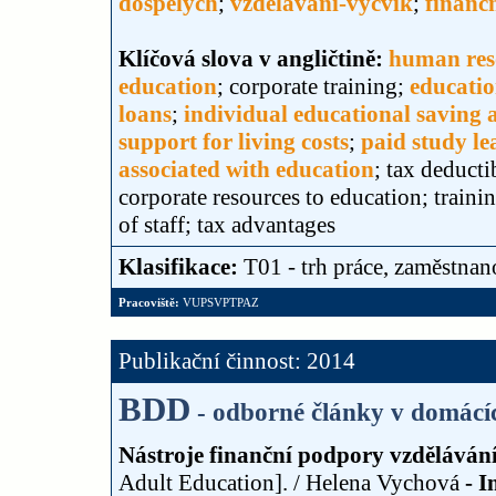
dospělých
;
vzdělávání-výcvik
;
finanč
Klíčová slova v angličtině:
human res
education
; corporate training;
educatio
loans
;
individual educational saving 
support for living costs
;
paid study le
associated with education
; tax deducti
corporate resources to education; traini
of staff; tax advantages
Klasifikace:
T01 - trh práce, zaměstnan
Pracoviště:
VUPSVPTPAZ
Publikační činnost: 2014
BDD
- odborné články v domácí
Nástroje finanční podpory vzděláván
Adult Education]. / Helena Vychová
- I