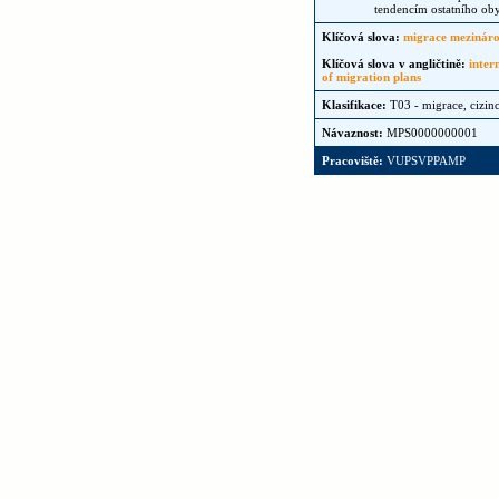
tendencím ostatního oby
Klíčová slova:
migrace mezináro
Klíčová slova v angličtině:
inter
of migration plans
Klasifikace:
T03 - migrace, cizinc
Návaznost:
MPS0000000001
Pracoviště:
VUPSVPPAMP