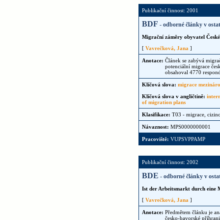
Publikační činnost: 2001
BDF
- odborné články v osta
Migrační záměry obyvatel České 
[
Vavrečková, Jana
]
Anotace:
Článek se zabývá migrač
potenciální migrace čes
obsahoval 4770 respond
Klíčová slova:
migrace mezináro
Klíčová slova v angličtině:
inter
of migration plans
Klasifikace:
T03 - migrace, cizinc
Návaznost:
MPS0000000001
Pracoviště:
VUPSVPPAMP
Publikační činnost: 2002
BDE
- odborné články v osta
Ist der Arbeitsmarkt durch eine
[
Vavrečková, Jana
]
Anotace:
Předmětem článku je ana
česko-bavorské příhranič