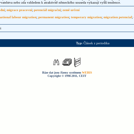
vatelstva nebo zda vzhledem k atraktivitě německého souseda vykazují vyšší tendence.
dní
;
migrace pracovní
;
potenciál migrační
;
země určení
national labour migration
;
permanent migration
;
temporary migration
;
migration potencial
;
i
Typ:
Článek z periodika
Báze dat jsou řízeny systémem
WEBIS
Copyright © 1998-2011, CEIT