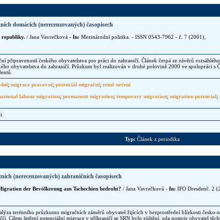
tních domácích (nerecenzovaných) časopisech
republiky.
/ Jana Vavrečková
- In:
Mezinárodní politika. - ISSN 0543-7962 - č. 7 (2001),
ní připraveností českého obyvatelstva pro práci do zahraničí. Článek čerpá ze závěrů rozsáhlé
kého obyvatelstva do zahraničí. Průzkum byl realizován v druhé polovině 2000 ve spolupráci s 
entů.
dní
;
migrace pracovní
;
potenciál migrační
;
země určení
national labour migration
;
permanent migration
;
temporary migration
;
migration potencial
;
i
Typ:
Článek z periodika
tních (nerecenzovaných) zahraničních časopisech
 Migration der Bevölkerung aus Tschechien bedroht?
/ Jana Vavrečková
- In:
IFO Dresdenč. 2 (
lýza terénního průzkumu migračních záměrů obyvatel žijících v bezprostřední blízkosti česko-
í). Cílem šetření potenciální migrace v příhraničí se SRN bylo zjištění, zda postoje obyvatel těc