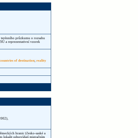
ho terénního průzkumu o rozsahu
ČSÚ a reprezentativní vzorek
countries of destination
;
reality
2002),
německých hranic (česko-saské a
hto lokalit odpovídají migračním