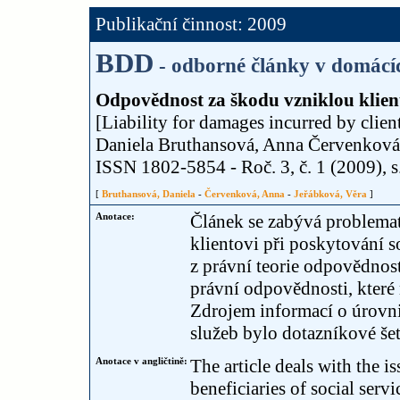
Publikační činnost: 2009
BDD
- odborné články v domácí
Odpovědnost za škodu vzniklou klient
[Liability for damages incurred by clients 
Daniela Bruthansová, Anna Červenková
ISSN 1802-5854 - Roč. 3, č. 1 (2009), s. 
[
Bruthansová, Daniela
-
Červenková, Anna
-
Jeřábková, Věra
]
Anotace:
Článek se zabývá problema
klientovi při poskytování s
z právní teorie odpovědnost
právní odpovědnosti, které 
Zdrojem informací o úrovni
služeb bylo dotazníkové šet
Anotace v angličtině:
The article deals with the i
beneficiaries of social servic