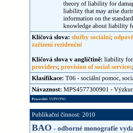
theory of liability for dama
liability that may arise dur
information on the standard 
knowledge about liability 
Klíčová slova:
služby sociální
;
odpově
zařízení rezidenční
Klíčová slova v angličtině:
liability f
providers
;
provision of social services
Klasifikace:
T06 - sociální pomoc, soci
Návaznost:
MPS4577300901 - Výzku
Pracoviště:
VUPSVPSO
Publikační činnost: 2010
BAO
- odborné monografie vyda