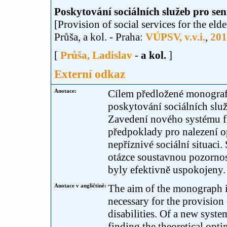
Poskytování sociálních služeb pro se
[Provision of social services for the elde
Průša, a kol. - Praha:
VÚPSV, v.v.i.
,
201
[
Průša, Ladislav
-
a kol.
]
Externí odkaz
Anotace:
Cílem předložené monografi
poskytování sociálních slu
Zavedení nového systému fi
předpoklady pro nalezení o
nepříznivé sociální situaci
otázce soustavnou pozornos
byly efektivně uspokojeny.
Anotace v angličtině:
The aim of the monograph is
necessary for the provision 
disabilities. Of a new syste
finding the theoretical opt