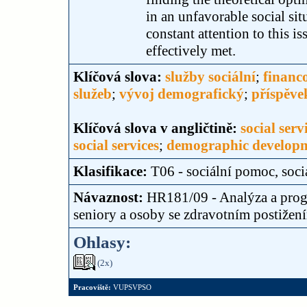
in an unfavorable social si
constant attention to this is
effectively met.
Klíčová slova:
služby sociální
;
financo
služeb
;
vývoj demografický
;
příspěve
Klíčová slova v angličtině:
social serv
social services
;
demographic develop
Klasifikace:
T06 - sociální pomoc, soci
Návaznost:
HR181/09 - Analýza a progn
seniory a osoby se zdravotním postižen
Ohlasy:
(2x)
Pracoviště:
VUPSVPSO