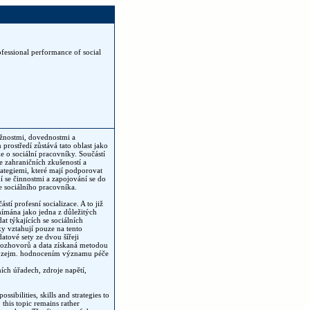
ofessional performance of social
ožnostmi, dovednostmi a
prostředí zůstává tato oblast jako
e o sociální pracovníky. Součástí
e zahraničních zkušeností a
ategiemi, které mají podporovat
 se činnostmi a zapojování se do
le sociálního pracovníka.
tí profesní socializace. A to již
nímána jako jedna z důležitých
t týkajících se sociálních
y vztahují pouze na tento
datové sety ze dvou šířeji
 rozhovorů a data získaná metodou
jí zejm. hodnocením významu péče
ích úřadech, zdroje napětí,
ssibilities, skills and strategies to
this topic remains rather