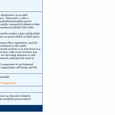
zkušenosti s ní sociální
ance. Téma péče o sebe u
 mnohodimenzionální proces
nalýz vstoupila kvalitativní data
popsána konkrétní žitá rizika
 součást erudice a jako předpoklad
mo na pracovištích sociální práce.
ipal office regulations, and the
is defined as the multi-
ocial workers; it is perceived as a
terviews with social workers was
f not devoting attention to self-
research indicated the need to
al component of professional
t supporting well-being and the
sionální
al competence
ráce na obecních úřadech
i sociálních pracovníků k