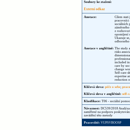
Soubory ke ztažení:
Externí odkaz
Anotace:
Cílem stati
pracovníci 
sociálních
záměrného z
z rozhovorů
opomíjení o
Ukazuje se,
odborného v
Anotace v angličtině:
The study a
risks assoc
dimensional
professiona
included in 
care by soc
change work
Self-care s
expertise a
reduction o
Klíčová slova:
péče o sebe
;
praco
Klíčová slova v angličtině:
self-
Klasifikace:
T06 - sociální pomoc
Návaznost:
DC539/2018 Analýza u
zaměřené na podporu poskytování 
zavádění této metody
Pracoviště:
VUPSVBOOSP