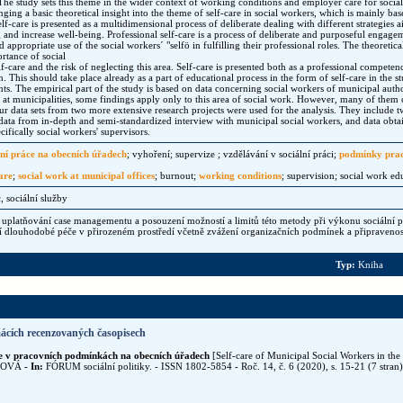
The study sets this theme in the wider context of working conditions and employer care for social 
inging a basic theoretical insight into the theme of self-care in social workers, which is mainly b
elf-care is presented as a multidimensional process of deliberate dealing with different strategies
 and increase well-being. Professional self-care is a process of deliberate and purposeful engageme
nd appropriate use of the social workers´ "selfö in fulfilling their professional roles. The theoretic
rtance of social
lf-care and the risk of neglecting this area. Self-care is presented both as a professional competen
on. This should take place already as a part of educational process in the form of self-care in the st
ts. The empirical part of the study is based on data concerning social workers of municipal author
 at municipalities, some findings apply only to this area of social work. However, many of them
our data sets from two more extensive research projects were used for the analysis. They include tw
 data from in-depth and semi-standardized interview with municipal social workers, and data o
cifically social workers' supervisors.
lní práce na obecních úřadech
; vyhoření; supervize ; vzdělávání v sociální práci;
podmínky pra
care
;
social work at municipal offices
; burnout;
working conditions
; supervision; social work ed
, sociální služby
platňování case managementu a posouzení možností a limitů této metody při výkonu sociální p
dlouhodobé péče v přirozeném prostředí včetně zvážení organizačních podmínek a připravenost
Typ:
Kniha
ácích recenzovaných časopisech
be v pracovních podmínkách na obecních úřadech
[Self-care of Municipal Social Workers in the
ÍKOVÁ
- In:
FÓRUM sociální politiky. - ISSN 1802-5854 - Roč. 14, č. 6 (2020), s. 15-21 (7 stran)