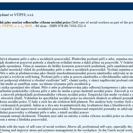
ydané ve VÚPSV, v.v.i.
íků jako součást odborného výkonu sociální práce
[Self-care of social workers as part of the pr
a:
VÚPSV, v. v. i.
,
2019
. - 84 stran - ISBN 978-80-7416-352-4
zabývá tématem péče o sebe u sociálních pracovníků. Především profesní péčí o sebe, zejména m
 jak dosahovat pracovní pohody a zlepšovat zvládání stresu a tlaků přímo na pracovišti. V českém 
 spíše opomíjena. Téma je zasazeno do širšího kontextu pracovních podmínek, péče zaměstnavatel
ákladní teoretický vhled do problematiky péče o sebe u sociálních pracovníků. Vychází zejména z
éče o sebe je představována jako členitý mnohodimenzionální proces záměrného zabývání se str
ování a zvyšovat well-being. Profesní péče o sebe je proces záměrného a cílevědomého zabývání
teré podporují efektivní a vhodné využívání "self", vlastní osoby, v rámci naplňování profesní ro
část studie se zaměřuje zejm. na témata významu péče sociálních p
 rizika opomíjení této oblasti. Péče o sebe je představována jako odborná kompetence i jako součás
ačlenění praktického výkonu péče o sebe do studia a praxí studentů sociální práce. Zároveň je v
 zároveň předpokladů profesionálního výkonu sociální práce. Empirická část studie vychází z da
 obecních úřadů. Vzhledem ke specifikům sociální práce na obecních úřadech se některé poznatk
onu sociální práce. U řady z nich lze ale očekávat širší platnost. Pro analýzu byly využity čtyři 
výzkumných projektů. Jedná se o dva sety kvantitativních dat, kvalitativní data z hloubkových
expertů z řad supervizorů sociálních pracovníků. Prezentované empirické poznatky se zabýva
álními pracovníky a oblastmi péče o sebe, s nimiž sociální pracov
i naopak nemají zkušenosti. Tématem jsou také na nároky a rizika výkonu sociální práce na obecn
sti a stresu z hlediska pracovníků.
als with the topic of self-care of social workers. Above all, professional self-care, especially the po
l-being and improve stress and pressure management in the workplace. In the Czech social work, 