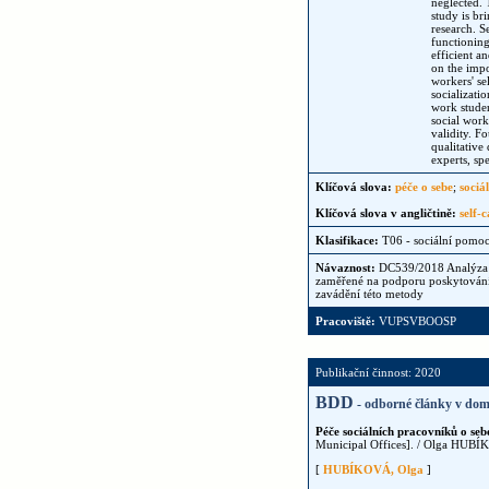
neglected. 
study is br
research. S
functioning
efficient a
on the impo
workers' se
socializati
work studen
social work
validity. F
qualitative
experts, spe
Klíčová slova:
péče o sebe
;
sociá
Klíčová slova v angličtině:
self-
Klasifikace:
T06 - sociální pomoc
Návaznost:
DC539/2018 Analýza u
zaměřené na podporu poskytování 
zavádění této metody
Pracoviště:
VUPSVBOOSP
Publikační činnost: 2020
BDD
- odborné články v dom
Péče sociálních pracovníků o se
Municipal Offices]. / Olga HUB
[
HUBÍKOVÁ, Olga
]