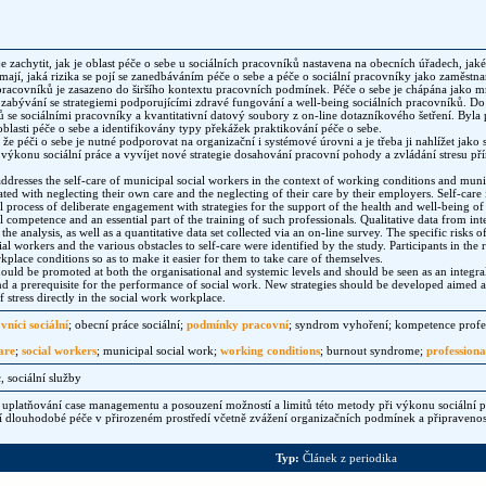
 je zachytit, jak je oblast péče o sebe u sociálních pracovníků nastavena na obecních úřadech, jaké 
mají, jaká rizika se pojí se zanedbáváním péče o sebe a péče o sociální pracovníky jako zaměstn
 pracovníků je zasazeno do širšího kontextu pracovních podmínek. Péče o sebe je chápána jako
abývání se strategiemi podporujícími zdravé fungování a well-being sociálních pracovníků. Do a
 se sociálními pracovníky a kvantitativní datový soubory z on-line dotazníkového šetření. Byla 
blasti péče o sebe a identifikovány typy překážek praktikování péče o sebe.
 že péči o sebe je nutné podporovat na organizační i systémové úrovni a je třeba ji nahlížet jako
ýkonu sociální práce a vyvíjet nové strategie dosahování pracovní pohody a zvládání stresu pří
ddresses the self-care of municipal social workers in the context of working conditions and munic
iated with neglecting their own care and the neglecting of their care by their employers. Self-care 
 process of deliberate engagement with strategies for the support of the health and well-being of s
l competence and an essential part of the training of such professionals. Qualitative data from in
the analysis, as well as a quantitative data set collected via an on-line survey. The specific risks o
ial workers and the various obstacles to self-care were identified by the study. Participants in the 
place conditions so as to make it easier for them to take care of themselves.
hould be promoted at both the organisational and systemic levels and should be seen as an integr
nd a prerequisite for the performance of social work. New strategies should be developed aimed a
f stress directly in the social work workplace.
vníci sociální
; obecní práce sociální;
podmínky pracovní
; syndrom vyhoření; kompetence profe
care
;
social workers
; municipal social work;
working conditions
; burnout syndrome;
profession
, sociální služby
platňování case managementu a posouzení možností a limitů této metody při výkonu sociální p
dlouhodobé péče v přirozeném prostředí včetně zvážení organizačních podmínek a připravenost
Typ:
Článek z periodika