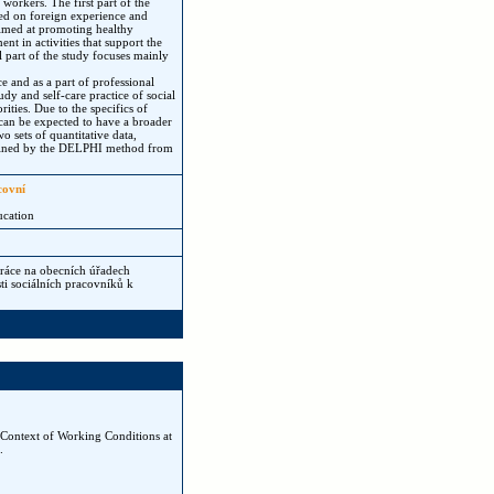
workers. The first part of the
ased on foreign experience and
 aimed at promoting healthy
nt in activities that support the
al part of the study focuses mainly
ce and as a part of professional
udy and self-care practice of social
ities. Due to the specifics of
 can be expected to have a broader
o sets of quantitative data,
btained by the DELPHI method from
covní
ucation
ráce na obecních úřadech
i sociálních pracovníků k
 Context of Working Conditions at
.