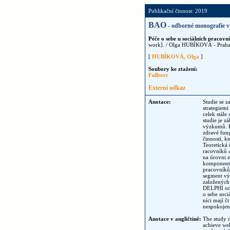
Publikační činnost: 2019
BAO
- odborné monografie v
Péče o sebe u sociálních pracovn
work]. / Olga HUBÍKOVÁ - Prah
[
HUBÍKOVÁ, Olga
]
Soubory ke ztažení:
Fulltext
Externí odkaz
Anotace:
Studie se 
strategiemi
celek stále
studie je z
výzkumů. P
zdravé fung
činností, k
Teoretická 
racovníků a
na úrovni z
komponent a
pracovníků
segment výk
založených 
DELPHI od 
o sebe soci
níci mají č
nespokojeno
Anotace v angličtině:
The study de
achieve wel