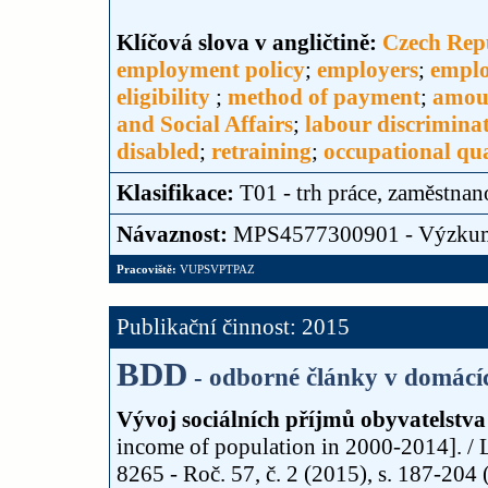
Klíčová slova v angličtině:
Czech Rep
employment policy
;
employers
;
emplo
eligibility
;
method of payment
;
amou
and Social Affairs
;
labour discrimina
disabled
;
retraining
;
occupational qua
Klasifikace:
T01 - trh práce, zaměstnan
Návaznost:
MPS4577300901 - Výzku
Pracoviště:
VUPSVPTPAZ
Publikační činnost: 2015
BDD
- odborné články v domácí
Vývoj sociálních příjmů obyvatelstva
income of population in 2000-2014]. / 
8265 - Roč. 57, č. 2 (2015), s. 187-204 (