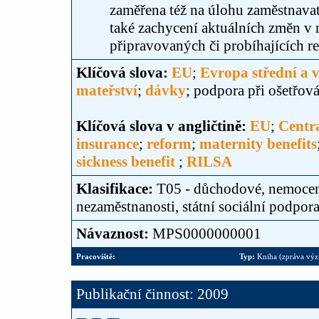
zaměřena též na úlohu zaměstnava
také zachycení aktuálních změn v
připravovaných či probíhajících r
Klíčová slova:
EU
;
Evropa střední a 
mateřství
;
dávky
; podpora při ošetřov
Klíčová slova v angličtině:
EU
;
Centr
insurance
;
reform
;
maternity benefits
sickness benefit
;
RILSA
Klasifikace:
T05 - důchodové, nemocens
nezaměstnanosti, státní sociální podpor
Návaznost:
MPS0000000001
Pracoviště:
Typ:
Kniha (zpráva vý
Publikační činnost: 2009