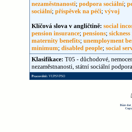
nezaměstnanosti
;
podpora sociální
;
p
sociální
;
příspěvek na péči
;
vývoj
Klíčová slova v angličtině:
social inc
pension insurance
;
pensions
;
sickness
maternity benefits
;
unemployment ben
minimum
;
disabled people
;
social ser
Klasifikace:
T05 - důchodové, nemocens
nezaměstnanosti, státní sociální podpor
Pracoviště:
VUPSVPSO
Báze dat 
Copy