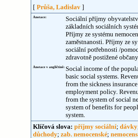
[
Průša, Ladislav
]
Anotace:
Sociální příjmy obyvatelst
základních sociálních syst
Příjmy ze systému nemocens
zaměstnanosti. Příjmy ze sy
sociální potřebnosti /pomo
zdravotně postižené občany.
Anotace v angličtině:
Social income of the popul
basic social systems. Reve
from the sickness insurance
employment policy. Revenue
from the system of social n
system of benefits for peopl
system.
Klíčová slova:
příjmy sociální
;
dávky
důchody
;
zab. nemocenské
;
nemocens