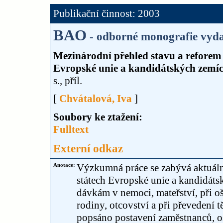
Publikační činnost: 2003
BAO
- odborné monografie vyda
Mezinárodní přehled stavu a reforem 
Evropské unie a kandidátských zemí
s., příl.
[
Chvátalová, Iva
]
Soubory ke ztažení:
Fulltext
Externí odkaz
Anotace:
Výzkumná práce se zabývá aktuáln
státech Evropské unie a kandidáts
dávkám v nemoci, mateřství, při o
rodiny, otcovství a při převedení 
popsáno postavení zaměstnanců, o