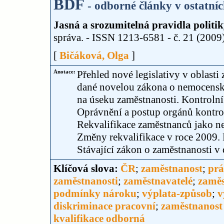
BDF
- odborné články v ostatní
Jasná a srozumitelná pravidla politi
správa. - ISSN 1213-6581 - č. 21 (2009), 
[
Bičáková, Olga
]
Anotace:
Přehled nové legislativy v oblasti
dané novelou zákona o nemocenském
na úseku zaměstnanosti. Kontroln
Oprávnění a postup orgánů kontroly
Rekvalifikace zaměstnanců jako nej
Změny rekvalifikace v roce 2009. 
Stávající zákon o zaměstnanosti v
Klíčová slova:
ČR
;
zaměstnanost
;
prá
zaměstnanosti
;
zaměstnavatelé
;
zaměs
podmínky nároku
;
výplata-způsob
;
v
diskriminace pracovní
;
zaměstnanost
kvalifikace odborná