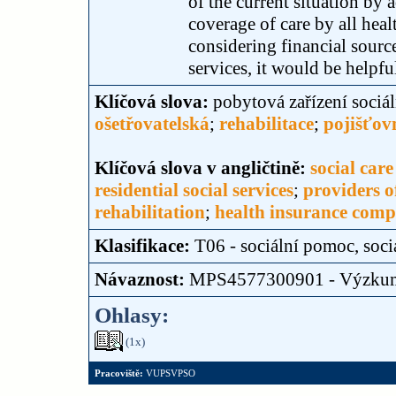
of the current situation b
coverage of care by all heal
considering financial source
services, it would be helpfu
Klíčová slova:
pobytová zařízení sociá
ošetřovatelská
;
rehabilitace
;
pojišťov
Klíčová slova v angličtině:
social car
residential social services
;
providers of
rehabilitation
;
health insurance comp
Klasifikace:
T06 - sociální pomoc, soci
Návaznost:
MPS4577300901 - Výzku
Ohlasy:
(1x)
Pracoviště:
VUPSVPSO