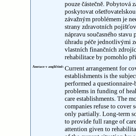
pouze částečně. Pobytová za
poskytovat ošetřovatelskou 
závažným problémem je nedo
strany zdravotních pojišťo
nápravu současného stavu p
úhradu péče jednotlivými z
vlastních finančních zdrojí
rehabilitace by pomohlo přij
Anotace v angličtině:
Current arrangement for cov
establishments is the subj
performed a questionnaire-
problems in funding of healt
care establishments. The mo
companies refuse to cover s
only partially. Long-term s
to provide full range of car
attention given to rehabili