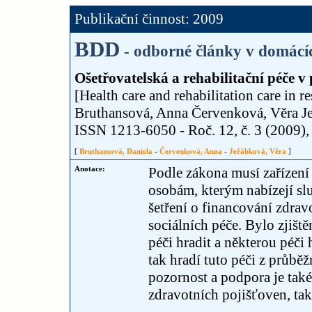
Publikační činnost: 2009
BDD
- odborné články v domácí
Ošetřovatelská a rehabilitační péče v
[Health care and rehabilitation care in re
Bruthansová, Anna Červenková, Věra J
ISSN 1213-6050 - Roč. 12, č. 3 (2009), s
[
Bruthansová, Daniela
-
Červenková, Anna
-
Jeřábková, Věra
]
Anotace:
Podle zákona musí zařízení
osobám, kterým nabízejí s
šetření o financování zdrav
sociálních péče. Bylo zjišt
péči hradit a některou péči 
tak hradí tuto péči z průb
pozornost a podpora je také 
zdravotních pojišťoven, tak 