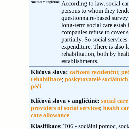
Anotace v angličtině:
According to law, social ca
persons to whom they tende
questionnaire-based survey 
long-term social care estab
companies refuse to cover s
partially. So social service
expenditure. There is also l
rehabilitation, both by heal
establishments.
Klíčová slova:
zařízení rezidenční
;
péč
rehabilitace
;
poskytovatelé sociálních
péči
Klíčová slova v angličtině:
social car
providers of social services
;
health ca
care allowance
Klasifikace:
T06 - sociální pomoc, soci