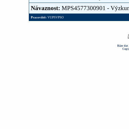
Návaznost:
MPS4577300901 - Výzku
Pracoviště:
VUPSVPSO
Báze dat 
Copy