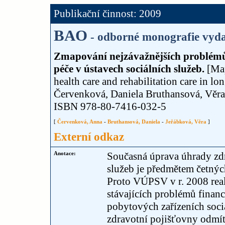
Publikační činnost: 2009
BAO
- odborné monografie vyda
Zmapování nejzávažnějších problémů v
péče v ústavech sociálních služeb.
[Map
health care and rehabilitation care in lo
Červenková, Daniela Bruthansová, Věra
ISBN 978-80-7416-032-5
[
Červenková, Anna
-
Bruthansová, Daniela
-
Jeřábková, Věra
]
Externí odkaz
Anotace:
Současná úprava úhrady zdr
služeb je předmětem četných
Proto VÚPSV v r. 2008 real
stávajících problémů financ
pobytových zařízeních sociá
zdravotní pojišťovny odmíta