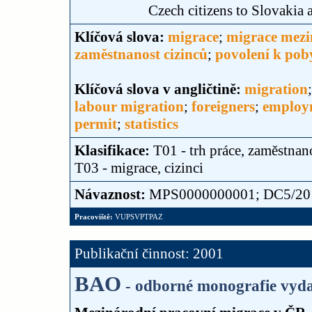
Czech citizens to Slovakia
Klíčová slova:
migrace
;
migrace mezi
zaměstnanost cizinců
;
povolení k pob
Klíčová slova v angličtině:
migration
labour migration
;
foreigners
;
employm
permit
;
statistics
Klasifikace:
T01 - trh práce, zaměstnan
T03 - migrace, cizinci
Návaznost:
MPS0000000001; DC5/2011 
Pracoviště:
VUPSVPTPAZ
Publikační činnost: 2001
BAO
- odborné monografie vyda