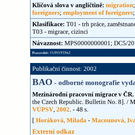
Klíčová slova v angličtině:
migration
foreigners
;
employment of foreigners
Klasifikace:
T01 - trh práce, zaměstnan
T03 - migrace, cizinci
Návaznost:
MPS0000000001; DC5/2011 
Pracoviště:
VUPSVPTPAZ
Publikační činnost: 2002
BAO
- odborné monografie vyda
Mezinárodní pracovní migrace v ČR. B
the Czech Republic. Bulletin No. 8]. /
VÚPSV
,
2002
. - 48 s.
[
Horáková, Milada
-
Macounová, Iv
Externí odkaz