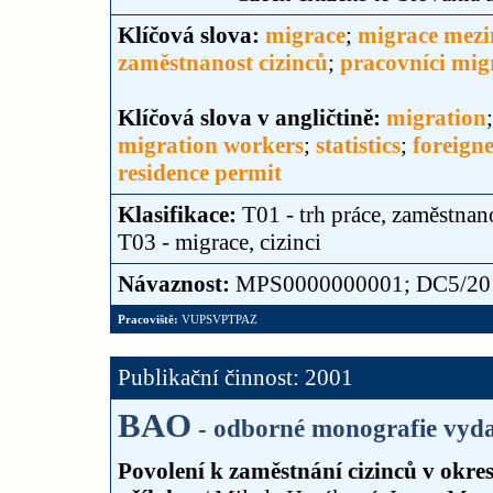
Klíčová slova:
migrace
;
migrace mezi
zaměstnanost cizinců
;
pracovníci migr
Klíčová slova v angličtině:
migration
migration workers
;
statistics
;
foreigne
residence permit
Klasifikace:
T01 - trh práce, zaměstnan
T03 - migrace, cizinci
Návaznost:
MPS0000000001; DC5/2011 
Pracoviště:
VUPSVPTPAZ
Publikační činnost: 2001
BAO
- odborné monografie vyda
Povolení k zaměstnání cizinců v okre