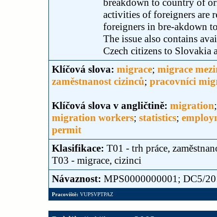
breakdown to country of or
activities of foreigners are
foreigners in bre-akdown to
The issue also contains avai
Czech citizens to Slovakia
Klíčová slova:
migrace
;
migrace mezi
zaměstnanost cizinců
;
pracovníci migr
Klíčová slova v angličtině:
migration
migration workers
;
statistics
;
employm
permit
Klasifikace:
T01 - trh práce, zaměstnan
T03 - migrace, cizinci
Návaznost:
MPS0000000001; DC5/2011 
Pracoviště:
VUPSVPTPAZ