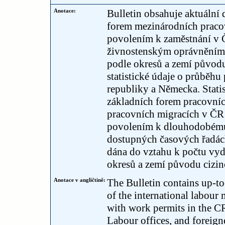
Anotace:
Bulletin obsahuje aktuální
forem mezinárodních pracov
povolením k zaměstnání v Č
živnostenským oprávněním 
podle okresů a zemí původu 
statistické údaje o průběh
republiky a Německa. Stati
základních forem pracovníc
pracovních migracích v ČR j
povolením k dlouhodobému
dostupných časových řadách
dána do vztahu k počtu vy
okresů a zemí původu cizin
Anotace v angličtině:
The Bulletin contains up-to
of the international labour
with work permits in the CR
Labour offices, and foreign