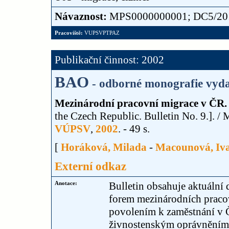
Návaznost:
MPS0000000001; DC5/2011 
Pracoviště:
VUPSVPTPAZ
Publikační činnost: 2002
BAO
- odborné monografie vyda
Mezinárodní pracovní migrace v ČR. B
the Czech Republic. Bulletin No. 9.]. 
VÚPSV
,
2002
. - 49 s.
[
Horáková, Milada
-
Macounová, Iv
Externí odkaz
Anotace:
Bulletin obsahuje aktuální
forem mezinárodních pracov
povolením k zaměstnání v Č
živnostenským oprávněním 