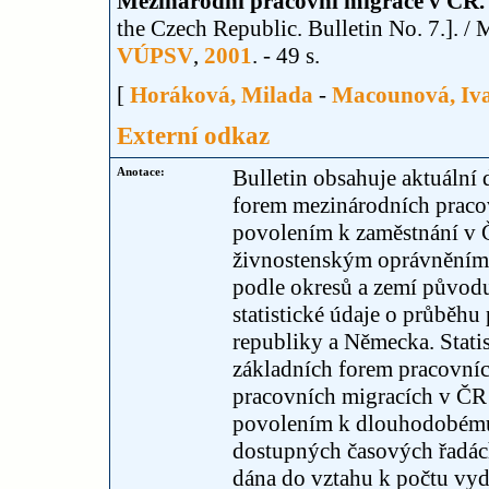
Mezinárodní pracovní migrace v ČR. B
the Czech Republic. Bulletin No. 7.]. 
VÚPSV
,
2001
. - 49 s.
[
Horáková, Milada
-
Macounová, Iv
Externí odkaz
Anotace:
Bulletin obsahuje aktuální
forem mezinárodních pracov
povolením k zaměstnání v Č
živnostenským oprávněním 
podle okresů a zemí původu 
statistické údaje o průběh
republiky a Německa. Stati
základních forem pracovníc
pracovních migracích v ČR j
povolením k dlouhodobému
dostupných časových řadách
dána do vztahu k počtu vy