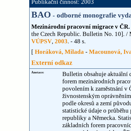
Publikační činnost: 2003
BAO
- odborné monografie vyda
Mezinárodní pracovní migrace v ČR. B
the Czech Republic. Bulletin No. 10]. 
VÚPSV
,
2003
. - 48 s.
[
Horáková, Milada
-
Macounová, Iv
Externí odkaz
Anotace:
Bulletin obsahuje aktuální
forem mezinárodních pracov
povolením k zaměstnání v Č
živnostenským oprávněním 
podle okresů a zemí původu 
statistické údaje o průběh
republiky a Německa. Stati
základních forem pracovníc