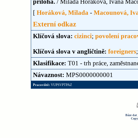
příloha.
/ Milada Horáková, Ivana Mac
[
Horáková, Milada
-
Macounová, Iv
Externí odkaz
Klíčová slova:
cizinci
;
povolení praco
Klíčová slova v angličtině:
foreigners
Klasifikace:
T01 - trh práce, zaměstnan
Návaznost:
MPS0000000001
Pracoviště:
VUPSVPTPAZ
Báze dat 
Copy