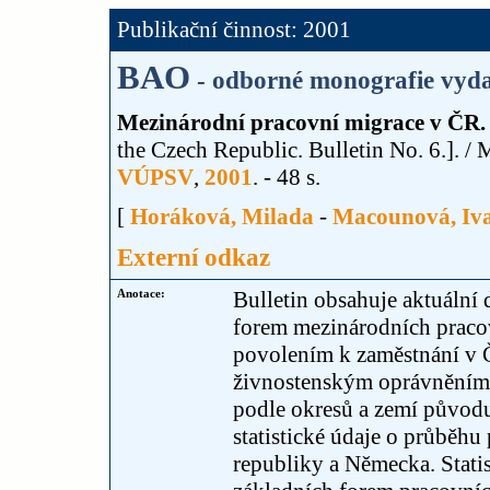
Publikační činnost: 2001
BAO
- odborné monografie vyda
Mezinárodní pracovní migrace v ČR. B
the Czech Republic. Bulletin No. 6.]. 
VÚPSV
,
2001
. - 48 s.
[
Horáková, Milada
-
Macounová, Iv
Externí odkaz
Anotace:
Bulletin obsahuje aktuální
forem mezinárodních pracov
povolením k zaměstnání v Č
živnostenským oprávněním 
podle okresů a zemí původu 
statistické údaje o průběh
republiky a Německa. Stati