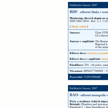
Publikační činnost: 2007
BDF
- odborné články v osta
Monitoring cílových skupin na r
ISSN 1802-5854 - Roč. 1, č. 1 (20
[
Musil, Jakub
]
Anotace:
Účast VÚPS
Cíl a hlavn
Anotace v angličtině:
The Researc
Regional La
of the initi
Klíčová slova:
trh práce
;
projek
Klíčová slova v angličtině:
labou
Klasifikace:
T01 - trh práce, zam
Návaznost:
MPS4577300901 - 
Pracoviště:
VUPSVPPAMP
Publikační činnost: 2007
BAO
- odborné monografie v
Počty a struktury českých migra
Británii).
[Numbers and structures 
Kingdom).]. / Jana Vavrečková, Ja