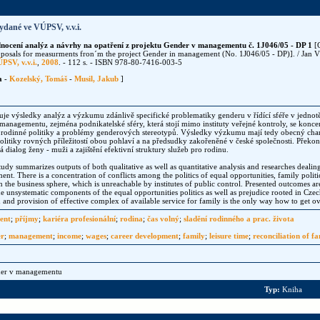
ydané ve VÚPSV, v.v.i.
ocení analýz a návrhy na opatření z projektu Gender v managementu č. 1J046/05 - DP 1
[G
roposals for measurments fron´m the project Gender in management (No. 1J046/05 - DP)]. / Jan 
PSV, v.v.i.
,
2008
. - 112 s. - ISBN 978-80-7416-003-5
a
-
Kozelský, Tomáš
-
Musil, Jakub
]
uje výsledky analýz a výzkumu zdánlivě specifické problematiky genderu v řídící sféře v jednotě 
managementu, zejména podnikatelské sféry, která stojí mimo instituty veřejné kontroly, se konce
tí, rodinné politiky a problémy genderových stereotypů. Výsledky výzkumu mají tedy obecný cha
itiky rovných příležitostí obou pohlaví a na předsudky zakořeněné v české společnosti. Překoná
 dialog ženy - muži a zajištění efektivní struktury služeb pro rodinu.
tudy summarizes outputs of both qualitative as well as quantitative analysis and researches deali
nt. There is a concentration of conflicts among the politics of equal opportunities, family polit
in the business sphere, which is unreachable by institutes of public control. Presented outcomes are 
he unsystematic components of the equal opportunities politics as well as prejudice rooted in Cz
nd provision of effective complex of available service for family is the only way how to get ov
ent
;
příjmy
;
kariéra profesionální
;
rodina
;
čas volný
;
sladění rodinného a prac. života
er
;
management
;
income
;
wages
;
career development
;
family
;
leisure time
;
reconciliation of f
der v managementu
Typ:
Kniha