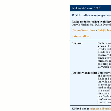
Publikační činnost: 2008
BAO
- odborné monografie v
Riziko možného odlivu kvalifiko
Ludvík Michalička, Dušan Drbohla
[
Vavrečková, Jana
-
Baštýř, Ivo
Externí odkaz
Anotace:
Studie shr
vyvolají h
úvodní část
skládá ze d
spočívá v d
stavu a výv
migračně r
pro práci 
va vyúsťuje
Anotace v angličtině:
This study 
and economi
fields and 
individual 
of the migr
methodologi
of demand f
migration o
lts of fiel
professiona
research sec
Klíčová slova:
migrace odborní