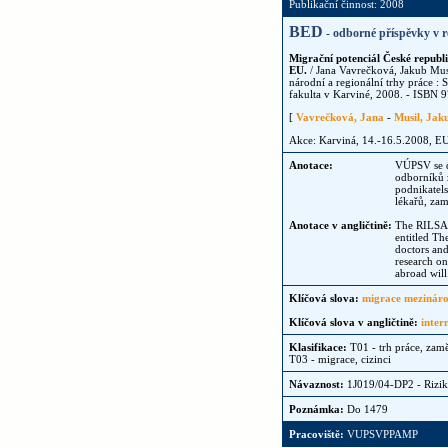
Publikační činnost: 2008
BED
- odborné příspěvky v r
Migrační potenciál České republ
EU.
/ Jana Vavrečková, Jakub Mus
národní a regionální trhy práce :
fakulta v Karviné, 2008. - ISBN 
[
Vavrečková, Jana
-
Musil, Jak
Akce: Karviná, 14.-16.5.2008, E
Anotace:
VÚPSV se d
odborníků 
podnikatel
lékařů, zam
Anotace v angličtině:
The RILSA h
entitled Th
doctors and
research on
abroad will
Klíčová slova:
migrace mezináro
Klíčová slova v angličtině:
inter
Klasifikace:
T01 - trh práce, zam
T03 - migrace, cizinci
Návaznost:
1J019/04-DP2 - Rizik
Poznámka:
Do 1479
Pracoviště:
VUPSVPPAMP