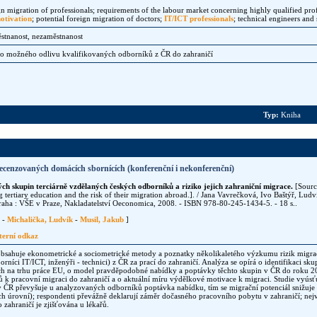
gn migration of professionals; requirements of the labour market concerning highly qualified prof
otivation
; potential foreign migration of doctors;
IT/ICT professionals
; technical engineers and
ěstnanost, nezaměstnanost
o možného odlivu kvalifikovaných odborníků z ČR do zahraničí
Typ:
Kniha
ecenzovaných domácích sbornících (konferenční i nekonferenční)
ch skupin terciárně vzdělaných českých odborníků a riziko jejich zahraniční migrace.
[Source
 tertiary education and the risk of their migration abroad.]. / Jana Vavrečková, Ivo Baštýř, Lud
Praha : VŠE v Praze, Nakladatelství Oeconomica, 2008. - ISBN 978-80-245-1434-5. - 18 s..
-
Michalička, Ludvík
-
Musil, Jakub
]
terní odkaz
obsahuje ekonometrické a sociometrické metody a poznatky několikaletého výzkumu rizik migr
borníci IT/ICT, inženýři - technici) z ČR za prací do zahraničí. Analýza se opírá o identifikaci sk
h na trhu práce EU, o model pravděpodobné nabídky a poptávky těchto skupin v ČR do roku 20
 k pracovní migraci do zahraničí a o aktuální míru výdělkové motivace k migraci. Studie vyúsť
 ČR převyšuje u analyzovaných odborníků poptávka nabídku, tím se migrační potenciál snižuje (
 úrovní); respondenti převážně deklarují záměr dočasného pracovního pobytu v zahraničí; nejvě
zahraničí je zjišťována u lékařů.