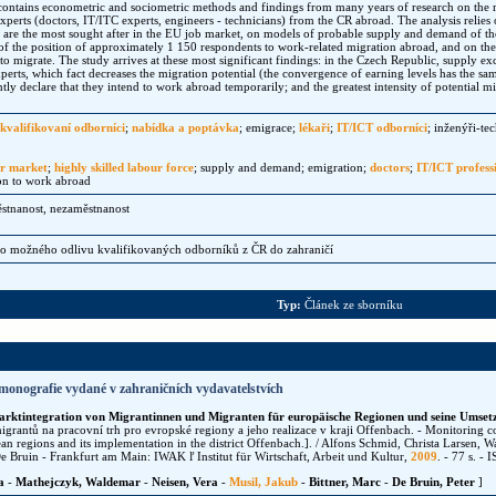
ontains econometric and sociometric methods and findings from many years of research on the ri
xperts (doctors, IT/ITC experts, engineers - technicians) from the CR abroad. The analysis relies 
t are the most sought after in the EU job market, on models of probable supply and demand of th
of the position of approximately 1 150 respondents to work-related migration abroad, and on the 
to migrate. The study arrives at these most significant findings: in the Czech Republic, supply e
perts, which fact decreases the migration potential (the convergence of earning levels has the sam
ly declare that they intend to work abroad temporarily; and the greatest intensity of potential m
kvalifikovaní odborníci
;
nabídka a poptávka
; emigrace;
lékaři
;
IT/ICT odborníci
; inženýři-te
r market
;
highly skilled labour force
; supply and demand; emigration;
doctors
;
IT/ICT profess
on to work abroad
ěstnanost, nezaměstnanost
o možného odlivu kvalifikovaných odborníků z ČR do zahraničí
Typ:
Článek ze sborníku
monografie vydané v zahraničních vydavatelstvích
arktintegration von Migrantinnen und Migranten für europäische Regionen und seine Umset
grantů na pracovní trh pro evropské regiony a jeho realizace v kraji Offenbach. - Monitoring c
ean regions and its implementation in the district Offenbach.]. / Alfons Schmid, Christa Larsen,
De Bruin - Frankfurt am Main: IWAK ľ Institut für Wirtschaft, Arbeit und Kultur,
2009
. - 77 s. 
a
-
Mathejczyk, Waldemar
-
Neisen, Vera
-
Musil, Jakub
-
Bittner, Marc
-
De Bruin, Peter
]