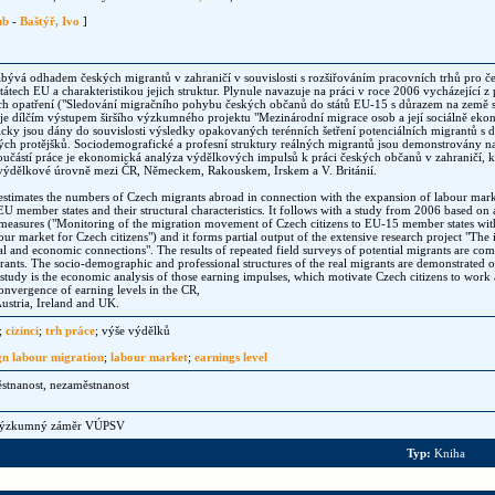
ub
-
Baštýř, Ivo
]
abývá odhadem českých migrantů v zahraničí v souvislosti s rozšiřováním pracovních trhů pro č
tátech EU a charakteristikou jejich struktur. Plynule navazuje na práci v roce 2006 vycházející 
h opatření ("Sledování migračního pohybu českých občanů do států EU-15 s důrazem na země s
je dílčím výstupem širšího výzkumného projektu "Mezinárodní migrace osob a její sociálně ekon
ky jsou dány do souvislosti výsledky opakovaných terénních šetření potenciálních migrantů s d
ných protějšků. Sociodemografické a profesní struktury reálných migrantů jsou demonstrovány na 
oučástí práce je ekonomická analýza výdělkových impulsů k práci českých občanů v zahraničí, k
 výdělkové úrovně mezi ČR, Německem, Rakouskem, Irskem a V. Británií.
estimates the numbers of Czech migrants abroad in connection with the expansion of labour marke
EU member states and their structural characteristics. It follows with a study from 2006 based on 
measures ("Monitoring of the migration movement of Czech citizens to EU-15 member states wit
ur market for Czech citizens") and it forms partial output of the extensive research project "The 
ial and economic connections". The results of repeated field surveys of potential migrants are comp
rants. The socio-demographic and professional structures of the real migrants are demonstrated 
s study is the economic analysis of those earning impulses, which motivate Czech citizens to wor
onvergence of earning levels in the CR,
ustria, Ireland and UK.
;
cizinci
;
trh práce
; výše výdělků
gn labour migration
;
labour market
;
earnings level
ěstnanost, nezaměstnanost
Výzkumný záměr VÚPSV
Typ:
Kniha