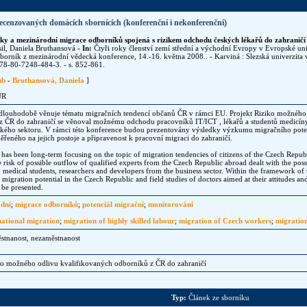
ecenzovaných domácích sbornících (konferenční i nekonferenční)
iky a mezinárodní migrace odborníků spojená s rizikem odchodu českých lékařů do zahraničí 
il, Daniela Bruthansová
- In:
Čtyři roky členství zemí střední a východní Evropy v Evropské un
 Sborník z mezinárodní vědecká konference, 14.-16. května 2008.. - Karviná : Slezská univerzit
978-80-7248-484-3. - s. 852-861.
ub
-
Bruthansová, Daniela
]
UR
louhodobě věnuje tématu migračních tendencí občanů ČR v rámci EU. Projekt Riziko možného 
z ČR do zahraničí se věnoval možnému odchodu pracovníků IT/ICT , lékařů a studentů medicín
ského sektoru. V rámci této konference budou prezentovány výsledky výzkumu migračního poten
ěřeného na jejich postoje a připravenost k pracovní migraci do zahraničí.
as been long-term focusing on the topic of migration tendencies of citizens of the Czech Republ
e risk of possible outflow of qualified experts from the Czech Republic abroad dealt with the pos
 medical students, researchers and developers from the business sector. Within the framework of t
 migration potential in the Czech Republic and field studies of doctors aimed at their attitudes an
 be presented.
dní
;
migrace odborníků
;
potenciál migrační
;
monitorování
national migration
;
migration of highly skilled labour
;
migration of Czech workers
;
migration
ěstnanost, nezaměstnanost
o možného odlivu kvalifikovaných odborníků z ČR do zahraničí
Typ:
Článek ze sborníku