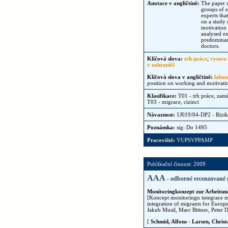
Anotace v angličtině:
The paper c
groups of e
experts tha
on a study 
motivation 
analysed ex
predominant
doctors.
Klíčová slova:
trh práce
;
vysoce 
v zahraničí
Klíčová slova v angličtině:
labou
position on working and motivati
Klasifikace:
T01 - trh práce, zam
T03 - migrace, cizinci
Návaznost:
1J019/04-DP2 - Rizik
Poznámka:
sig: Do 1495
Pracoviště:
VUPSVPPAMP
Publikační činnost: 2009
AAA
- odborné recenzované 
Monitoringkonzept zur Arbeitsm
[Koncept monitoringu integrace mi
integration of migrants for Europ
Jakub Musil, Marc Bittner, Peter 
[
Schmid, Alfons
-
Larsen, Christ