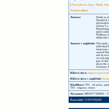
[
Vavrečková, Jana
-
Musil, Jak
Externí odkaz
Anotace:
Studie se z
členských s
přechodnýc
občany") a 
Metodologic
jejich reál
Nedílnou s
sbližování
Anotace v angličtině:
This study 
individual 
temporary 
opened labo
and its soc
on real mig
part of thi
about the c
Germany, A
Klíčová slova:
migrace pracovní
Klíčová slova v angličtině:
forei
Klasifikace:
T01 - trh práce, zam
T03 - migrace, cizinci
Návaznost:
MPS4577300901 - 
Pracoviště:
VUPSVPPAMP