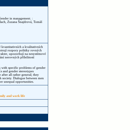
ender in management. :
Vlach, Zuzana Šnajdrová, Tomáš
kvantitativních a kvalitativních
ntrují rozpory politiky rovných
rakter, upozorňují na nesystémové
ní nerovných příležitostí
ng with specific problems of gender
ics and gender stereotypes
after all rather general; they
ech society. Dialogue between men
er unequal opportunities.
amily and work life