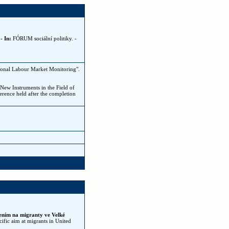
- In:
FÓRUM sociální politiky. -
ional Labour Market Monitoring".
 New Instruments in the Field of
erence held after the completion
řením na migranty ve Velké
ific aim at migrants in United