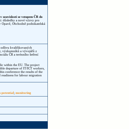
v souvislosti se vstupem ČR do
ii: důsledky a nové výzvy pro
a v Opavě, Obchodně podnikatelská
odlivu kvalifikovaných
y, výzkumníků a vývojářů z
ciálu ČR a terénního šetření
ic within the EU. The project
sible departure of IT/ICT workers,
his conference the results of the
d readiness for labour migration
 potential
;
monitoring