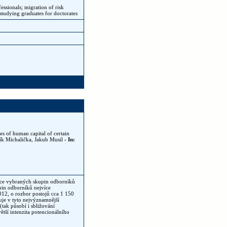
essionals; migration of risk
 studying graduates for doctorates
s of human capital of certain
vík Michalička, Jakub Musil
- In:
ace vybraných skupin odborníků
upin odborníků nejvíce
12, o rozbor postojů cca 1 150
uje v tyto nejvýznamnější
tak působí i sbližování
tší intenzita potencionálního