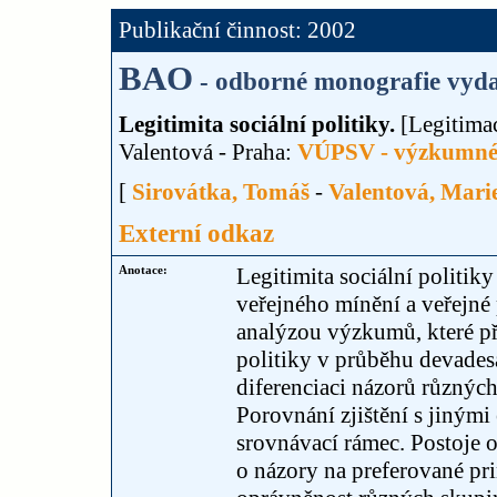
Publikační činnost: 2002
BAO
- odborné monografie vyda
Legitimita sociální politiky.
[Legitimac
Valentová - Praha:
VÚPSV - výzkumné
[
Sirovátka, Tomáš
-
Valentová, Mari
Externí odkaz
Anotace:
Legitimita sociální politi
veřejného mínění a veřejné 
analýzou výzkumů, které při
politiky v průběhu devadesá
diferenciaci názorů různých
Porovnání zjištění s jiným
srovnávací rámec. Postoje 
o názory na preferované prin