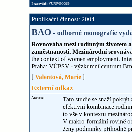
Pracoviště:
VUPSVBOOSP
Publikační činnost: 2004
BAO
- odborné monografie vyda
Rovnováha mezi rodinným životem a 
zaměstnanosti. Mezinárodní srovnávac
the context of women employment. Intern
Praha: VÚPSV - výzkumní centrum Br
[
Valentová, Marie
]
Externí odkaz
Anotace:
Tato studie se snaží pokrýt
efektivní kombinace rodinn
to vše v kontextu mezináro
V makro-formální rovině odp
ženy podmínky příhodně pro