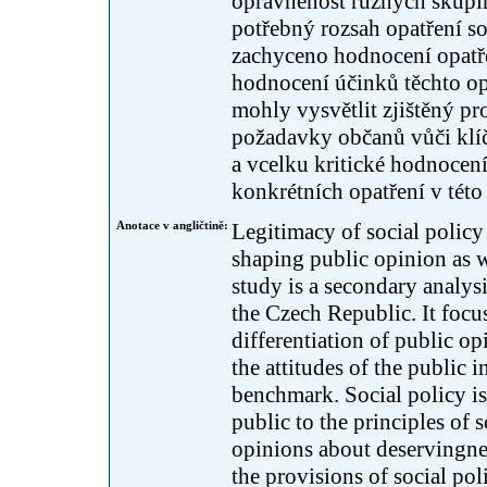
oprávněnost různých skupin 
potřebný rozsah opatření so
zachyceno hodnocení opatře
hodnocení účinků těchto opa
mohly vysvětlit zjištěný pr
požadavky občanů vůči klíč
a vcelku kritické hodnocen
konkrétních opatření v této 
Anotace v angličtině:
Legitimacy of social policy 
shaping public opinion as w
study is a secondary analys
the Czech Republic. It focu
differentiation of public o
the attitudes of the public 
benchmark. Social policy is 
public to the principles of 
opinions about deservingnes
the provisions of social pol