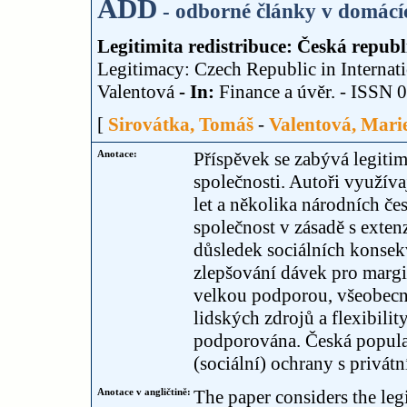
ADD
- odborné články v domácí
Legitimita redistribuce: Česká repub
Legitimacy: Czech Republic in Internat
Valentová
- In:
Finance a úvěr. - ISSN 0
[
Sirovátka, Tomáš
-
Valentová, Mari
Anotace:
Příspěvek se zabývá legitim
společnosti. Autoři využív
let a několika národních če
společnost v zásadě s exten
důsledek sociálních konse
zlepšování dávek pro margi
velkou podporou, všeobecn
lidských zdrojů a flexibilit
podporována. Česká popula
(sociální) ochrany s privá
Anotace v angličtině:
The paper considers the leg