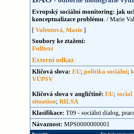
- odborné monografie vyda
Evropský sociální monitoring: jak uch
konceptualizace problému
. / Marie Va
[
Valentová, Marie
]
Soubory ke ztažení:
Fulltext
Externí odkaz
Klíčová slova:
EU
;
politika sociální
;
k
VÚPSV
Klíčová slova v angličtině:
EU
;
social
situation
;
RILSA
Klasifikace:
T09 - sociální dialog, pr
Návaznost:
MPS0000000001
Pracoviště:
Typ:
Kniha (zpráva vý