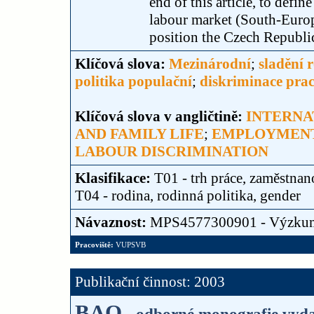
end of this article, to defi
labour market (South-Euro
position the Czech Republic
Klíčová slova:
Mezinárodní
;
sladění 
politika populační
;
diskriminace pra
Klíčová slova v angličtině:
INTERNA
AND FAMILY LIFE
;
EMPLOYMEN
LABOUR DISCRIMINATION
Klasifikace:
T01 - trh práce, zaměstnan
T04 - rodina, rodinná politika, gender
Návaznost:
MPS4577300901 - Výzku
Pracoviště:
VUPSVB
Publikační činnost: 2003
BAO