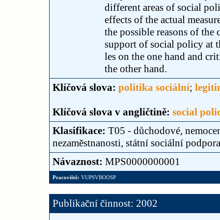
different areas of social po
effects of the actual measur
the possible reasons of the
support of social policy at t
les on the one hand and crit
the other hand.
Klíčová slova:
politika sociální
;
legit
Klíčová slova v angličtině:
social poli
Klasifikace:
T05 - důchodové, nemocens
nezaměstnanosti, státní sociální podpor
Návaznost:
MPS0000000001
Pracoviště:
VUPSVBOOSP
Publikační činnost: 2002