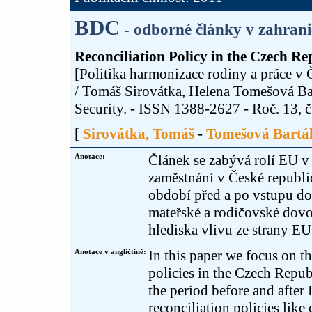
BDC
- odborné články v zahrani
Reconciliation Policy in the Czech Re
[Politika harmonizace rodiny a práce v 
/ Tomáš Sirovátka, Helena Tomešová B
Security. - ISSN 1388-2627 - Roč. 13, č.
[
Sirovátka, Tomáš
-
Tomešová Bartá
Anotace:
Článek se zabývá rolí EU v
zaměstnání v České republ
období před a po vstupu do
mateřské a rodičovské dovo
hlediska vlivu ze strany EU
Anotace v angličtině:
In this paper we focus on t
policies in the Czech Repub
the period before and after
reconciliation policies like