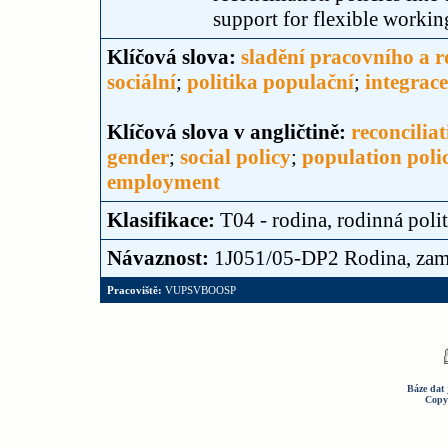
support for flexible workin
Klíčová slova:
sladění pracovního a r
sociální
;
politika populační
;
integrac
Klíčová slova v angličtině:
reconcilia
gender
;
social policy
;
population poli
employment
Klasifikace:
T04 - rodina, rodinná poli
Návaznost:
1J051/05-DP2 Rodina, zamě
Pracoviště:
VUPSVBOOSP
Báze dat 
Copy