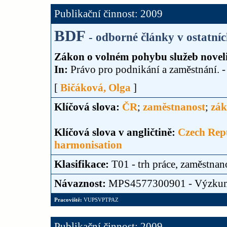
Publikační činnost: 2009
BDF
- odborné články v ostatní
Zákon o volném pohybu služeb noveli
In:
Právo pro podnikání a zaměstnání. -
[
Bičáková, Olga
]
Klíčová slova:
ČR
;
zaměstnanost
;
zák
Klíčová slova v angličtině:
Czech Rep
harmonisation
Klasifikace:
T01 - trh práce, zaměstnan
Návaznost:
MPS4577300901 - Výzku
Pracoviště:
VUPSVPTPAZ
Publikační činnost: 2009