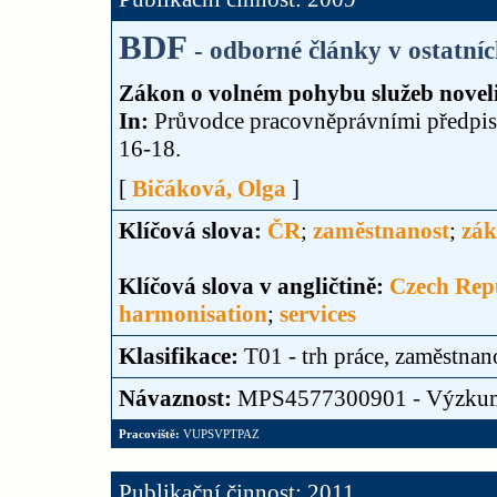
BDF
- odborné články v ostatní
Zákon o volném pohybu služeb noveli
In:
Průvodce pracovněprávními předpisy
16-18.
[
Bičáková, Olga
]
Klíčová slova:
ČR
;
zaměstnanost
;
zák
Klíčová slova v angličtině:
Czech Rep
harmonisation
;
services
Klasifikace:
T01 - trh práce, zaměstnan
Návaznost:
MPS4577300901 - Výzku
Pracoviště:
VUPSVPTPAZ
Publikační činnost: 2011