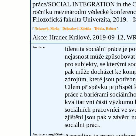
práce/SOCIAL INTEGRATION in the Cont
ročníku mezinárodní vědecké konference.
Filozofická fakulta Univerzita, 2019. -
[
Nečasová, Mirka
-
Dohnalová, Zdeňka
-
Trbola, Robert
]
Akce: Hradec Králové, 2019-09-12, 
Anotace:
Identita sociální práce je 
nejasnost může způsobovat ř
pro subjekty, se kterými so
pak může docházet ke kompl
zdrojům, které jsou potřebn
Cílem příspěvku je přispět 
práce a bariérami sociálníh
kvalitativní části výzkumu 
sociálních pracovníci ve sv
zjištění jsou pak v závěru 
sociální práci.
Anotace v angličtině: