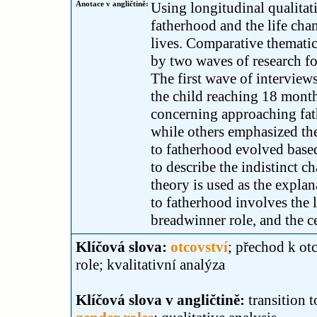
Anotace v angličtině:
Using longitudinal qualitati
fatherhood and the life cha
lives. Comparative thematic
by two waves of research fo
The first wave of interview
the child reaching 18 month
concerning approaching fat
while others emphasized the
to fatherhood evolved based 
to describe the indistinct ch
theory is used as the explan
to fatherhood involves the l
breadwinner role, and the ce
Klíčová slova:
otcovství
; přechod k ot
role; kvalitativní analýza
Klíčová slova v angličtině:
transition 