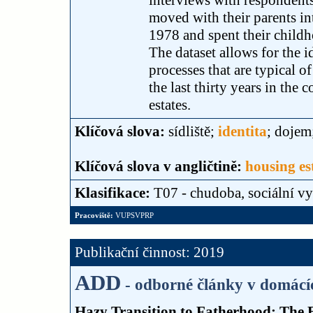
interviews with respondents 
moved with their parents in
1978 and spent their childh
The dataset allows for the 
processes that are typical o
the last thirty years in the
estates.
Klíčová slova:
sídliště;
identita
; dojem
Klíčová slova v angličtině:
housing es
Klasifikace:
T07 - chudoba, sociální vy
Pracoviště:
VUPSVPRP
Publikační činnost: 2019
ADD
- odborné články v domácí
Hazy Transition to Fatherhood: The 