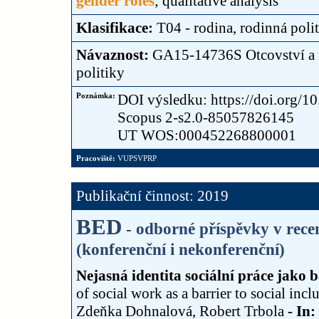
gender roles
; qualitative analysis
Klasifikace:
T04 - rodina, rodinná poli
Návaznost:
GA15-14736S Otcovství a ma
politiky
Poznámka:
DOI výsledku: https://doi.org
Scopus 2-s2.0-85057826145
UT WOS:000452268800001
Pracoviště:
VUPSVPRP
Publikační činnost: 2019
BED
- odborné příspěvky v rec
(konferenční i nekonferenční)
Nejasná identita sociální práce jako 
of social work as a barrier to social inc
Zdeňka Dohnalová, Robert Trbola
- In: