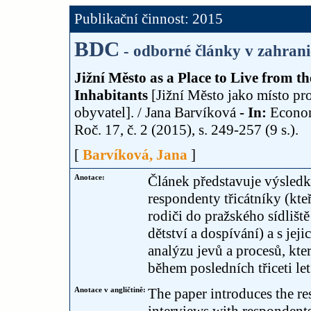
Publikační činnost: 2015
BDC
- odborné články v zahrani
Jižní Město as a Place to Live from th
Inhabitants
[Jižní Město jako místo pr
obyvatel]. / Jana Barvíková
- In:
Econom
Roč. 17, č. 2 (2015), s. 249-257 (9 s.).
[
Barvíková, Jana
]
Anotace:
Článek představuje výsledk
respondenty třicátníky (kteř
rodiči do pražského sídliště
dětství a dospívání) a s jej
analýzu jevů a procesů, které
během posledních třiceti le
Anotace v angličtině:
The paper introduces the res