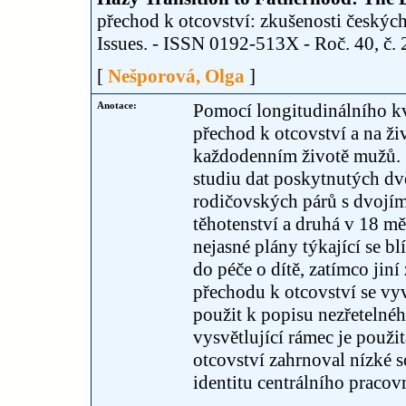
přechod k otcovství: zkušenosti českýc
Issues. - ISSN 0192-513X - Roč. 40, č. 
[
Nešporová, Olga
]
Anotace:
Pomocí longitudinálního kv
přechod k otcovství a na ži
každodenním životě mužů. S
studiu dat poskytnutých d
rodičovských párů s dvojí
těhotenství a druhá v 18 mě
nejasné plány týkající se bl
do péče o dítě, zatímco jin
přechodu k otcovství se vyv
použit k popisu nezřetelnéh
vysvětlující rámec je použi
otcovství zahrnoval nízké so
identitu centrálního pracov