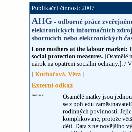
Publikační činnost: 2007
AHG
- odborné práce zveřejněné
elektronických informačních zdroj
sbornících nebo elektronických čas
Lone mothers at the labour market: T
social protection measures.
[Osamělé ma
nárok na opatření sociální ochrany.]. /
[
Kuchařová, Věra
]
Externí odkaz
Anotace:
Osamělé matky jsou jednou z
se z pohledu zaměstnavatel
rodinných povinností. Jeji
komplikované, protože větši
děti. Data z nejnovějšího 