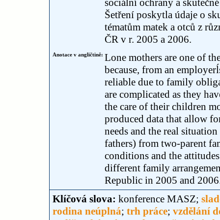
sociální ochrany a skutečn
Šetření poskytla údaje o s
tématům matek a otců z růz
ČR v r. 2005 a 2006.
Anotace v angličtině:
Lone mothers are one of the
because, from an employerĺs
reliable due to family obli
are complicated as they hav
the care of their children m
produced data that allow f
needs and the real situatio
fathers) from two-parent fa
conditions and the attitude
different family arrangemen
Republic in 2005 and 2006. 
Klíčová slova:
konference MASZ;
slad
rodina neúplná
;
trh práce
;
vzdělání d