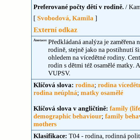
Preferované počty dětí v rodině.
/ Kam
[
Svobodová, Kamila
]
Externí odkaz
Anotace:
Předkládaná analýza je zaměřena n
rodině, stejně jako na postihnutí ši
ohledem na vícedětné rodiny. Cen
rodin s dětmi též osamělé matky. 
VUPSV.
Klíčová slova:
rodina
;
rodina vícedět
rodina neúplná
;
matky osamělé
Klíčová slova v angličtině:
family (lif
demographic behaviour
;
family beha
mothers
Klasifikace:
T04 - rodina, rodinná poli