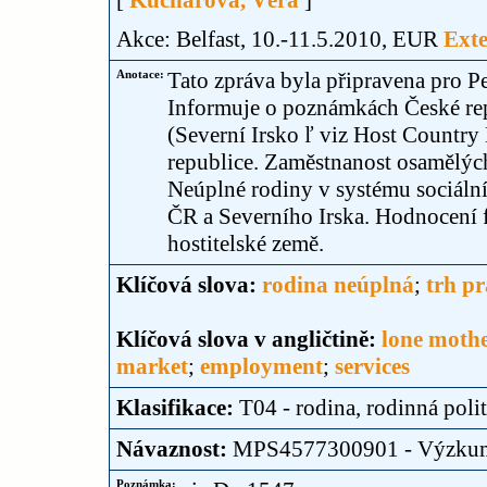
[
Kuchařová, Věra
]
Akce: Belfast, 10.-11.5.2010, EUR
Exte
Anotace:
Tato zpráva byla připravena pro 
Informuje o poznámkách České rep
(Severní Irsko ľ viz Host Country 
republice. Zaměstnanost osamělýc
Neúplné rodiny v systému sociální
ČR a Severního Irska. Hodnocení f
hostitelské země.
Klíčová slova:
rodina neúplná
;
trh pr
Klíčová slova v angličtině:
lone moth
market
;
employment
;
services
Klasifikace:
T04 - rodina, rodinná poli
Návaznost:
MPS4577300901 - Výzku
Poznámka: