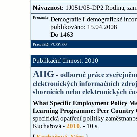
Návaznost:
1J051/05-DP2 Rodina, zamě
Poznámka:
Demografie ľ demografické infor
publikováno: 15.04.2008
Do 1463
Pracoviště:
VUPSVPRP
Publikační činnost: 2010
AHG
- odborné práce zveřejněné
elektronických informačních zdroj
sbornících nebo elektronických čas
What Specific Employment Policy Me
Learning Programme: Peer Country 
specifická opatření politiky zaměstnanos
Kuchařová -
2010
. - 10 s.