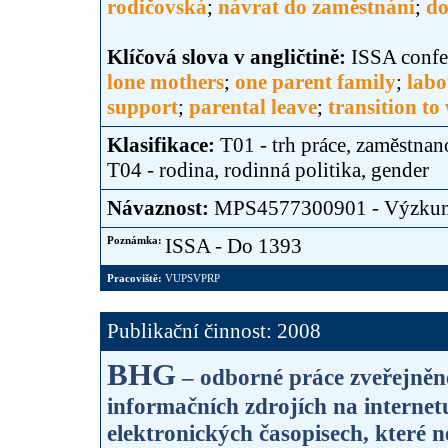
rodičovská
;
návrat do zaměstnání
;
do
Klíčová slova v angličtině:
ISSA confe
lone mothers
;
one parent family
;
labo
support
;
parental leave
;
transition to
Klasifikace:
T01 - trh práce, zaměstnan
T04 - rodina, rodinná politika, gender
Návaznost:
MPS4577300901 - Výzku
Poznámka:
ISSA - Do 1393
Pracoviště:
VUPSVPRP
Publikační činnost: 2008
BHG
– odborné práce zveřejněné
informačních zdrojích na internet
elektronických časopisech, které n