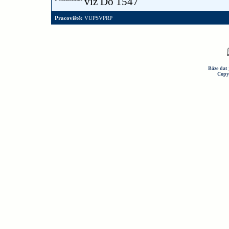
viz Do 1547
Pracoviště:
VUPSVPRP
Báze dat 
Copy