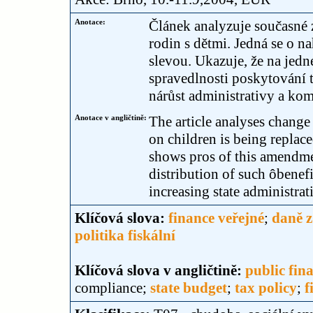
Anotace:
Článek analyzuje současné z
rodin s dětmi. Jedná se o n
slevou. Ukazuje, že na jedn
spravedlnosti poskytování t
nárůst administrativy a ko
Anotace v angličtině:
The article analyses change
on children is being replace
shows pros of this amendmen
distribution of such ôbenefi
increasing state administrat
Klíčová slova:
finance veřejné
;
daně z
politika fiskální
Klíčová slova v angličtině:
public fin
compliance;
state budget
;
tax policy
;
f