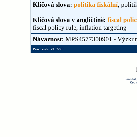
Klíčová slova:
politika fiskální
; polit
Klíčová slova v angličtině:
fiscal poli
fiscal policy rule; inflation targeting
Návaznost:
MPS4577300901 - Výzku
Pracoviště:
VUPSVP
Báze dat 
Copy