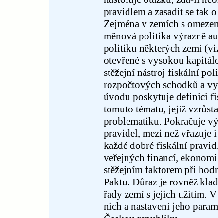
pravidlem a zasadit se tak 
Zejména v zemích s omezeno
měnová politika výrazně au
politiku některých zemí (v
otevřené s vysokou kapitál
stěžejní nástroj fiskální po
rozpočtových schodků a vy
úvodu poskytuje definici fis
tomuto tématu, jejíž vzrůst
problematiku. Pokračuje vý
pravidel, mezi než vřazuje i
každé dobré fiskální pravid
veřejných financí, ekonomik
stěžejním faktorem při hodn
Paktu. Důraz je rovněž klad
řady zemí s jejich užitím. 
nich a nastavení jeho para