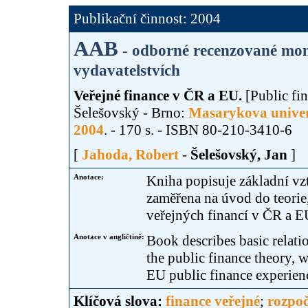
Publikační činnost: 2004
AAB
- odborné recenzované mon
vydavatelstvích
Veřejné finance v ČR a EU.
[Public fin
Šelešovský - Brno:
Masarykova univer
2004
. - 170 s. - ISBN 80-210-3410-6
[
Jahoda, Robert
-
Šelešovský, Jan
]
Anotace:
Kniha popisuje základní vzt
zaměřena na úvod do teorie
veřejných financí v ČR a E
Anotace v angličtině:
Book describes basic relatio
the public finance theory, 
EU public finance experien
Klíčová slova:
finance veřejné
;
rozpoč