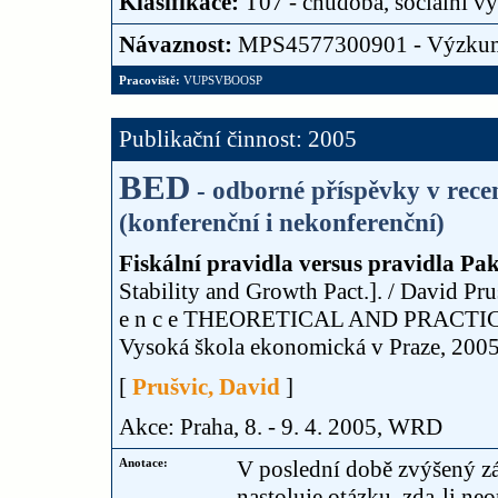
Klasifikace:
T07 - chudoba, sociální vy
Návaznost:
MPS4577300901 - Výzku
Pracoviště:
VUPSVBOOSP
Publikační činnost: 2005
BED
- odborné příspěvky v rec
(konferenční i nekonferenční)
Fiskální pravidla versus pravidla Pakt
Stability and Growth Pact.]. / David Pru
e n c e THEORETICAL AND PRACTIC
Vysoká škola ekonomická v Praze, 2005.
[
Prušvic, David
]
Akce: Praha, 8. - 9. 4. 2005, WRD
Anotace:
V poslední době zvýšený zá
nastoluje otázku, zda-li ne