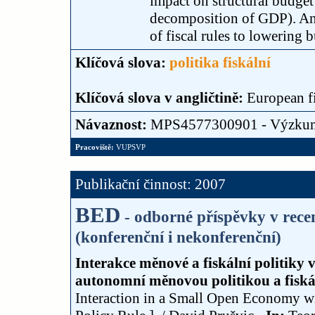
impact on structural budget
decomposition of GDP). An 
of fiscal rules to lowering b
Klíčová slova:
politika fiskální
Klíčová slova v angličtině:
European fi
Návaznost:
MPS4577300901 - Výzku
Pracoviště:
VUPSVP
Publikační činnost: 2007
BED
- odborné příspěvky v rec
(konferenční i nekonferenční)
Interakce měnové a fiskální politiky 
autonomní měnovou politikou a fisk
Interaction in a Small Open Economy w