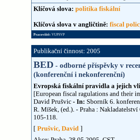
Klíčová slova:
politika fiskální
Klíčová slova v angličtině:
fiscal poli
Pracoviště:
VUPSVP
Publikační činnost: 2005
BED
- odborné příspěvky v rec
(konferenční i nekonferenční)
Evropská fiskální pravidla a jejich vl
[European fiscal ragulations and their im
David Prušvic
- In:
Sborník 6. konferen
R. Míšek, (ed.). - Praha : Nakladatelst
105-118.
[
Prušvic, David
]
Akce: Praha, 28.05.2005, CST