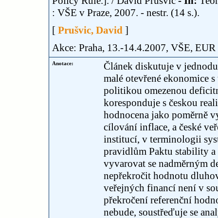
Policy Rule.]. / David Prušvic
- In:
Teor
: VŠE v Praze, 2007. - nestr. (14 s.).
[
Prušvic, David
]
Akce: Praha, 13.-14.4.2007, VŠE, EUR
Anotace:
Článek diskutuje v jednod
malé otevřené ekonomice s 
politikou omezenou deficit
koresponduje s českou real
hodnocena jako poměrně vy
cílování inflace, a české ve
institucí, v terminologii s
pravidlům Paktu stability a
vyvarovat se nadměrným d
nepřekročit hodnotu dluhov
veřejných financí není v 
překročení referenční hodn
nebude, soustřeďuje se anal