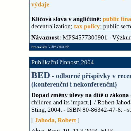
výdaje
Klíčová slova v angličtině:
public fin
decentralization;
tax policy
; public sec
Návaznost:
MPS4577300901 - Výzku
Pracoviště:
VUPSVBOOSP
Publikační činnost: 2004
BED
- odborné příspěvky v rec
(konferenční i nekonferenční)
Dopad změny úlevy na dítě u zákona 
children and its impact.]. / Robert Jahod
Sting, 2004. - ISBN 80-86342-47-6. - s.
[
Jahoda, Robert
]
Akce: Brno, 10.-11.9,2004, EUR