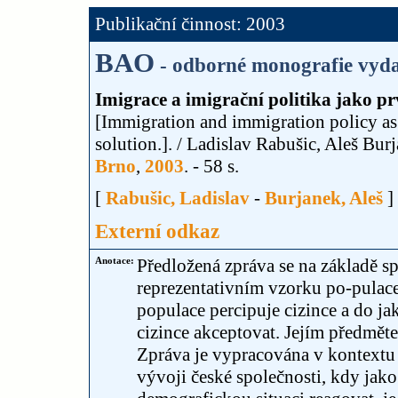
Publikační činnost: 2003
BAO
- odborné monografie vyda
Imigrace a imigrační politika jako pr
[Immigration and immigration policy as
solution.]. / Ladislav Rabušic, Aleš Bur
Brno
,
2003
. - 58 s.
[
Rabušic, Ladislav
-
Burjanek, Aleš
]
Externí odkaz
Anotace:
Předložená zpráva se na základě s
reprezentativním vzorku po-pula
populace percipuje cizince a do ja
cizince akceptovat. Jejím předmětem
Zpráva je vypracována v kontext
vývoji české společnosti, kdy jako