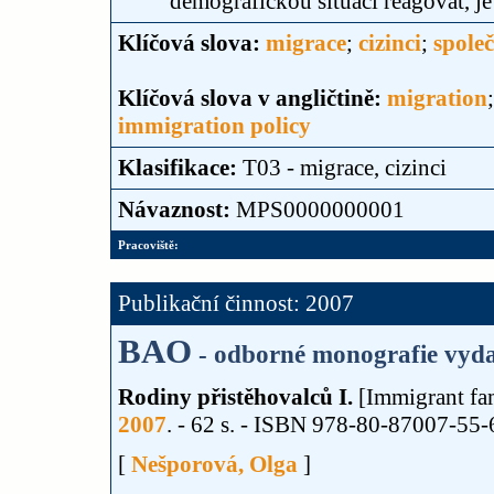
demografickou situaci reagovat, je
Klíčová slova:
migrace
;
cizinci
;
spole
Klíčová slova v angličtině:
migration
immigration policy
Klasifikace:
T03 - migrace, cizinci
Návaznost:
MPS0000000001
Pracoviště:
Publikační činnost: 2007
BAO
- odborné monografie vyda
Rodiny přistěhovalců I.
[Immigrant fam
2007
. - 62 s. - ISBN 978-80-87007-55-
[
Nešporová, Olga
]