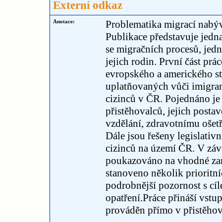
Externí odkaz
Anotace:
Problematika migrací nabý
Publikace představuje jedna
se migračních procesů, jedn
jejich rodin. První část pr
evropského a amerického st
uplatňovaných vůči imigran
cizinců v ČR. Pojednáno je
přistěhovalců, jejich posta
vzdělání, zdravotnímu ošet
Dále jsou řešeny legislativ
cizinců na území ČR. V závě
poukazováno na vhodné zamě
stanoveno několik prioritn
podrobnější pozornost s cíl
opatření.Práce přináší vstu
prováděn přímo v přistěhov