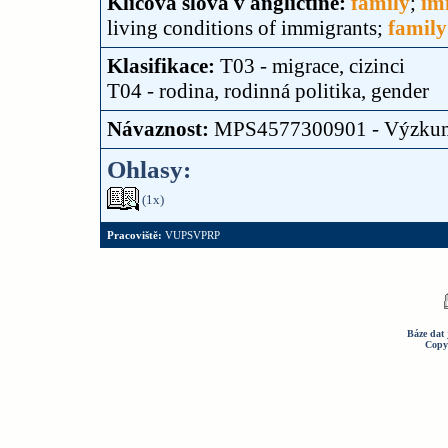
Klíčová slova v angličtině:
family
;
im
living conditions of immigrants;
family
Klasifikace:
T03 - migrace, cizinci
T04 - rodina, rodinná politika, gender
Návaznost:
MPS4577300901 - Výzku
Ohlasy:
(1x)
Pracoviště:
VUPSVPRP
Báze dat 
Copy