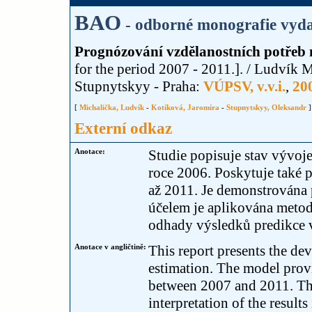
BAO
- odborné monografie vyda
Prognózování vzdělanostních potřeb 
for the period 2007 - 2011.]. / Ludvík 
Stupnytskyy - Praha:
VÚPSV, v.v.i.
,
20
[
Michalička, Ludvík
-
Kotíková, Jaromíra
-
Stupnytskyy, Oleksandr
]
Externí odkaz
Anotace:
Studie popisuje stav vývoj
roce 2006. Poskytuje také 
až 2011. Je demonstrována p
účelem je aplikována meto
odhady výsledků predikce v
Anotace v angličtině:
This report presents the de
estimation. The model provi
between 2007 and 2011. The 
interpretation of the resul