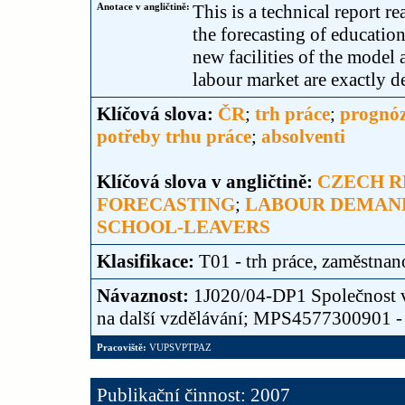
Anotace v angličtině:
This is a technical report 
the forecasting of educati
new facilities of the model 
labour market are exactly d
Klíčová slova:
ČR
;
trh práce
;
prognóz
potřeby trhu práce
;
absolventi
Klíčová slova v angličtině:
CZECH R
FORECASTING
;
LABOUR DEMAN
SCHOOL-LEAVERS
Klasifikace:
T01 - trh práce, zaměstnan
Návaznost:
1J020/04-DP1 Společnost vě
na další vzdělávání; MPS4577300901
Pracoviště:
VUPSVPTPAZ
Publikační činnost: 2007