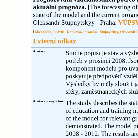
aktuální prognóza.
[The forecasting of
state of the model and the current progn
Oleksandr Stupnytskyy - Praha:
VÚPSV, 
[
Michalička, Ludvík
-
Kotíková, Jaromíra
-
Stupnytskyy, Oleksandr
]
Externí odkaz
Anotace:
Studie popisuje stav a výs
potřeb v prosinci 2008. Js
komponent modelu pro uvaž
poskytuje předpověď vzděl
Výsledky by měly sloužit 
sféry, zaměstnaneckých slu
Anotace v angličtině:
The study describes the st
of education and training 
of the model for relevant g
demonstrated. The model pro
2008 - 2012. The results ar