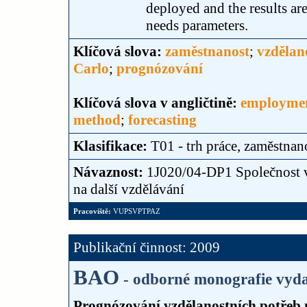
deployed and the results are
needs parameters.
Klíčová slova:
zaměstnanost
;
vzdělan
Carlo
;
prognózování
Klíčová slova v angličtině:
employme
method
;
forecasting
Klasifikace:
T01 - trh práce, zaměstnan
Návaznost:
1J020/04-DP1 Společnost vě
na další vzdělávání
Pracoviště:
VUPSVPTPAZ
Publikační činnost: 2009
BAO
- odborné monografie vyda
Prognózování vzdělanostních potřeb 