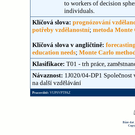
to workers of decision sph
individuals.
Klíčová slova:
prognózování vzdělano
potřeby vzdělanostní
;
metoda Monte 
Klíčová slova v angličtině:
forecastin
education needs
;
Monte Carlo metho
Klasifikace:
T01 - trh práce, zaměstnan
Návaznost:
1J020/04-DP1 Společnost vě
na další vzdělávání
Pracoviště:
VUPSVPTPAZ
Báze dat 
Copy