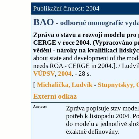
Publikační činnost: 2004
BAO
- odborné monografie vyda
Zpráva o stavu a rozvoji modelu pro
CERGE v roce 2004. (Vypracováno pr
vědění - nároky na kvalifikaci lidskýc
about state and development of the model
needs ROA - CERGE in 2004.]. / Ludvík
VÚPSV
,
2004
. - 28 s.
[
Michalička, Ludvík
-
Stupnytskyy, 
Externí odkaz
Anotace:
Zpráva popisuje stav mode
potřeb k listopadu 2004. P
do modelu a jednotlivé slož
exaktně definovány.