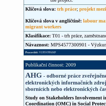
the project.
Klíčová slova:
trh práce
;
projekt mez
Klíčová slova v angličtině:
labour ma
migrant workers
Klasifikace:
T01 - trh práce, zaměstnan
Návaznost:
MPS4577300901 - Výzku
Pracoviště:
VUPSVPPAMP
Publikační činnost: 2009
AHG
- odborné práce zveřejněné
elektronických informačních zdroj
sbornících nebo elektronických čas
Study on Stakeholders Involvement i
Coordination (OMC) in Social Protect