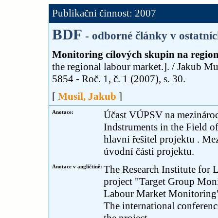
Publikační činnost: 2007
BDF
- odborné články v ostatní
Monitoring cílových skupin na region
the regional labour market.]. / Jakub Mu
5854 - Roč. 1, č. 1 (2007), s. 30.
[
Musil, Jakub
]
Anotace:
Účast VÚPSV na mezinárod
Indstruments in the Field 
hlavní řešitel projektu . 
úvodní části projektu.
Anotace v angličtině:
The Research Institute for L
project "Target Group Moni
Labour Market Monitoring". 
The international conference