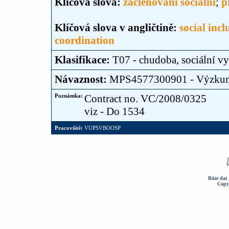
Klíčová slova:
začleňování sociální
;
p
Klíčová slova v angličtině:
social incl
coordination
Klasifikace:
T07 - chudoba, sociální vy
Návaznost:
MPS4577300901 - Výzku
Poznámka:
Contract no. VC/2008/0325
viz - Do 1534
Pracoviště:
VUPSVBOOSP
Báze dat 
Copy