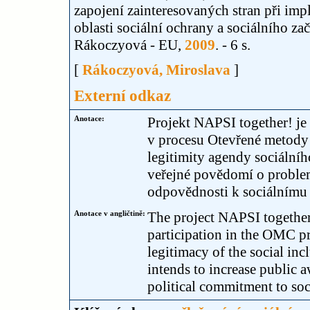
zapojení zainteresovaných stran při i
oblasti sociální ochrany a sociálního za
Rákoczyová - EU,
2009
. - 6 s.
[
Rákoczyová, Miroslava
]
Externí odkaz
Anotace:
Projekt NAPSI together! je 
v procesu Otevřené metody k
legitimity agendy sociálníh
veřejné povědomí o problem
odpovědnosti k sociálnímu 
Anotace v angličtině:
The project NAPSI together
participation in the OMC pr
legitimacy of the social inc
intends to increase public a
political commitment to soc