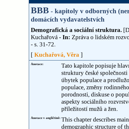
BBB
- kapitoly v odborných (n
domácích vydavatelstvích
Demografická a sociální struktura.
[D
Kuchařová
- In:
Zpráva o lidském rozvo
- s. 31-72.
[
Kuchařová, Věra
]
Anotace:
Tato kapitole popisuje hlav
struktury české společnosti v
úbytek populace a prodlužo
populace, změny rodinného 
porodnosti, diskuse o popul
aspekty sociálního rozvrst
příležitostí mužů a žen.
Anotace v angličtině:
This chapter describes main
demographic structure of th