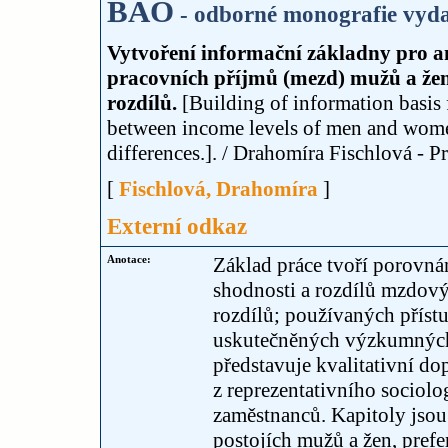
BAO
- odborné monografie vyda
Vytvoření informační základny pro an
pracovních příjmů (mezd) mužů a žen
rozdílů.
[Building of information basis f
between income levels of men and women
differences.]. / Drahomíra Fischlová - P
[
Fischlová, Drahomíra
]
Externí odkaz
Anotace:
Základ práce tvoří porovná
shodnosti a rozdílů mzdový
rozdílů; používaných příst
uskutečněných výzkumných s
představuje kvalitativní dop
z reprezentativního sociol
zaměstnanců. Kapitoly jsou
postojích mužů a žen, pref