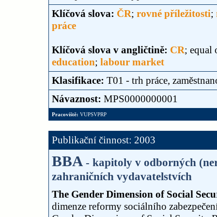
Klíčová slova:
ČR
;
rovné příležitosti
;
práce
Klíčová slova v angličtině:
CR
; equal
education
;
labour market
Klasifikace:
T01 - trh práce, zaměstnan
Návaznost:
MPS0000000001
Pracoviště:
VUPSVPRP
Publikační činnost: 2003
BBA
- kapitoly v odborných (n
zahraničních vydavatelstvích
The Gender Dimension of Social Secur
dimenze reformy sociálního zabezpečení