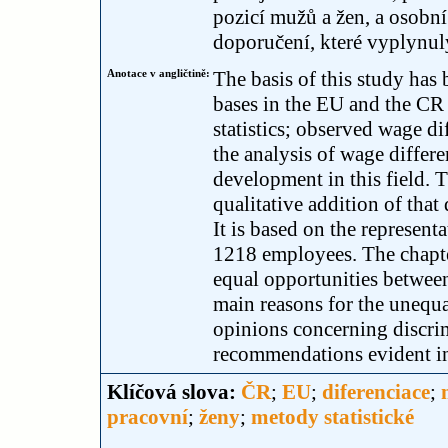
pozicí mužů a žen, a osobní
doporučení, které vyplynu
Anotace v angličtině:
The basis of this study has
bases in the EU and the CR 
statistics; observed wage di
the analysis of wage differe
development in this field. T
qualitative addition of that 
It is based on the represent
1218 employees. The chapter
equal opportunities betwee
main reasons for the unequ
opinions concerning discrim
recommendations evident in 
Klíčová slova:
ČR
;
EU
;
diferenciace
;
pracovní
;
ženy
;
metody statistické