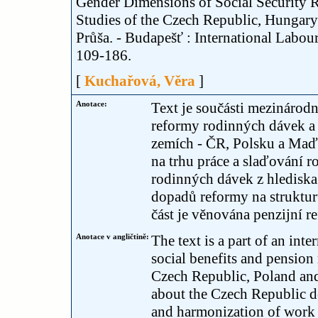
Gender Dimensions of Social Security R
Studies of the Czech Republic, Hungar
Průša. - Budapešť : International Labou
109-186.
[
Kuchařová, Věra
]
Anotace:
Text je součásti mezinárod
reformy rodinných dávek a 
zemích - ČR, Polsku a Maďa
na trhu práce a slaďování 
rodinných dávek z hlediska 
dopadů reformy na struktur
část je věnována penzijní r
Anotace v angličtině:
The text is a part of an int
social benefits and pension 
Czech Republic, Poland and
about the Czech Republic d
and harmonization of work a