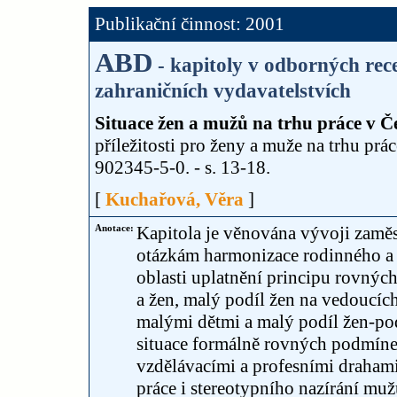
Publikační činnost: 2001
ABD
- kapitoly v odborných re
zahraničních vydavatelstvích
Situace žen a mužů na trhu práce v Če
příležitosti pro ženy a muže na trhu pr
902345-5-0. - s. 13-18.
[
Kuchařová, Věra
]
Anotace:
Kapitola je věnována vývoji zaměs
otázkám harmonizace rodinného a 
oblasti uplatnění principu rovných
a žen, malý podíl žen na vedoucíc
malými dětmi a malý podíl žen-podn
situace formálně rovných podmínek
vzdělávacími a profesními draham
práce i stereotypního nazírání muž