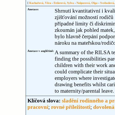
[
Kuchařová, Věra
-
Ettlerová, Sylva
-
Nešporová, Olga
-
Svobodová,
Anotace:
Shrnutí kvantitativní i kva
zjišťování možností rodičů 
případné limity či diskrimi
zkoumán jak pohled matek, 
bylo hlavně čerpání podpor
nároku na mateřskou/rodič
Anotace v angličtině:
A summary of the RILSA tea
finding the possibilities pa
children with their work an
could complicate their situ
employers where investigate
drawing benefits whilst car
to maternity/parental leave.
Klíčová slova:
sladění rodinného a pr
pracovní
;
rovné příležitosti
;
dovolená