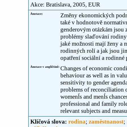
Akce: Bratislava, 2005, EUR
Anotace:
Změny ekonomických podmín
také v hodnotově normativn
genderovým otázkám jsou z
problémy slaďování rodiny 
jaké možnosti mají ženy a m
rodinných rolí a jak jsou j
opatření sociální a rodinné 
Anotace v angličtině:
Changes of economic condit
behaviour as well as in va
sensitivity to gender agenda
problems of reconciliation 
womenĺs and menĺs chances i
professional and family role
relevant subjects and measu
Klíčová slova:
rodina
;
zaměstnanost
;