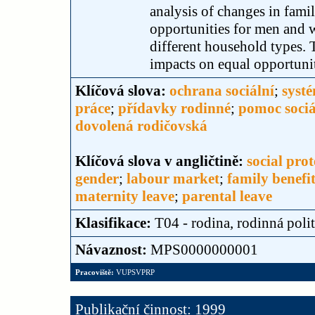
analysis of changes in fami
opportunities for men and 
different household types. T
impacts on equal opportunit
Klíčová slova:
ochrana sociální
;
systé
práce
;
přídavky rodinné
;
pomoc sociá
dovolená rodičovská
Klíčová slova v angličtině:
social prot
gender
;
labour market
;
family benefi
maternity leave
;
parental leave
Klasifikace:
T04 - rodina, rodinná poli
Návaznost:
MPS0000000001
Pracoviště:
VUPSVPRP
Publikační činnost: 1999