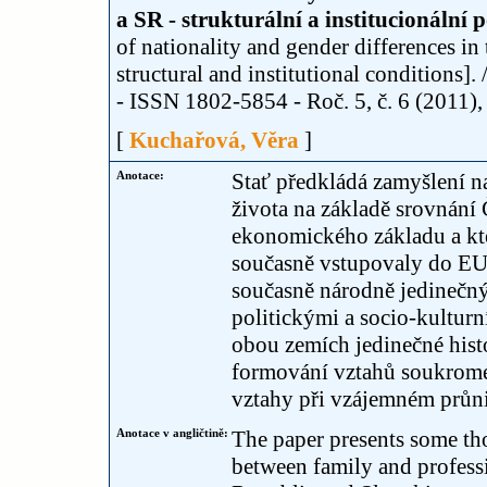
a SR - strukturální a institucionální
of nationality and gender differences i
structural and institutional conditions]
- ISSN 1802-5854 - Roč. 5, č. 6 (2011), s
[
Kuchařová, Věra
]
Anotace:
Stať předkládá zamyšlení 
života na základě srovnání 
ekonomického základu a kte
současně vstupovaly do EU.
současně národně jedinečn
politickými a socio-kultur
obou zemích jedinečné hist
formování vztahů soukromé 
vztahy při vzájemném průni
Anotace v angličtině:
The paper presents some tho
between family and professi