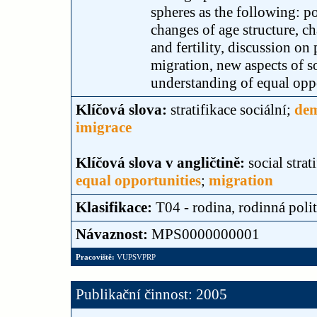
spheres as the following: p
changes of age structure, ch
and fertility, discussion o
migration, new aspects of s
understanding of equal oppo
Klíčová slova:
stratifikace sociální;
dem
imigrace
Klíčová slova v angličtině:
social strat
equal opportunities
;
migration
Klasifikace:
T04 - rodina, rodinná poli
Návaznost:
MPS0000000001
Pracoviště:
VUPSVPRP
Publikační činnost: 2005