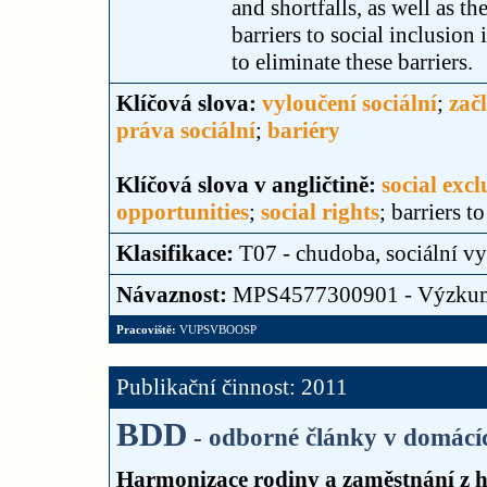
and shortfalls, as well as t
barriers to social inclusion
to eliminate these barriers.
Klíčová slova:
vyloučení sociální
;
zač
práva sociální
;
bariéry
Klíčová slova v angličtině:
social excl
opportunities
;
social rights
; barriers t
Klasifikace:
T07 - chudoba, sociální vy
Návaznost:
MPS4577300901 - Výzku
Pracoviště:
VUPSVBOOSP
Publikační činnost: 2011
BDD
- odborné články v domácí
Harmonizace rodiny a zaměstnání z h