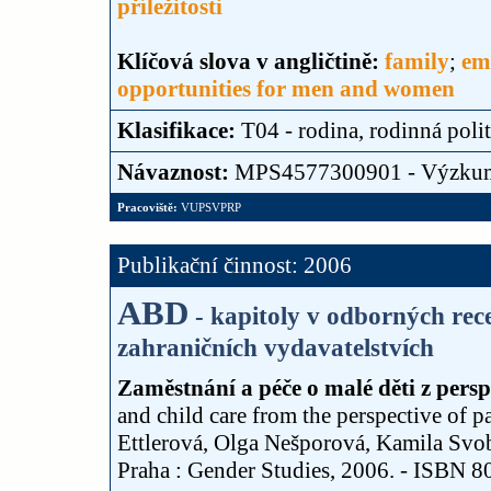
příležitosti
Klíčová slova v angličtině:
family
;
em
opportunities for men and women
Klasifikace:
T04 - rodina, rodinná poli
Návaznost:
MPS4577300901 - Výzku
Pracoviště:
VUPSVPRP
Publikační činnost: 2006
ABD
- kapitoly v odborných re
zahraničních vydavatelstvích
Zaměstnání a péče o malé děti z pers
and child care from the perspective of 
Ettlerová, Olga Nešporová, Kamila Sv
Praha : Gender Studies, 2006. - ISBN 80-