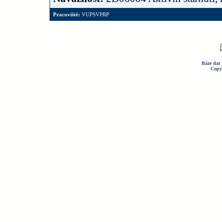
Pracoviště:
VUPSVPRP
Báze dat 
Copy