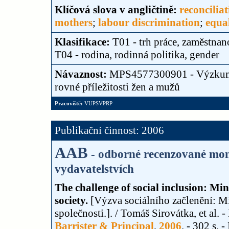
Klíčová slova v angličtině:
reconcilia
mothers
;
labour discrimination
;
equa
Klasifikace:
T01 - trh práce, zaměstnan
T04 - rodina, rodinná politika, gender
Návaznost:
MPS4577300901 - Výzkumn
rovné příležitosti žen a mužů
Pracoviště:
VUPSVPRP
Publikační činnost: 2006
AAB
- odborné recenzované mon
vydavatelstvích
The challenge of social inclusion: Mi
society.
[Výzva sociálního začlenění: M
společnosti.]. / Tomáš Sirovátka, et al. 
Barrister & Principal
,
2006
. - 302 s.