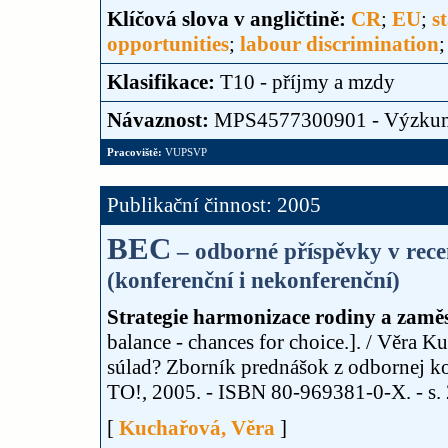
Klíčová slova v angličtině:
CR
;
EU
;
s
opportunities
;
labour discrimination
Klasifikace:
T10 - příjmy a mzdy
Návaznost:
MPS4577300901 - Výzku
Pracoviště:
VUPSVP
Publikační činnost: 2005
BEC
– odborné příspěvky v rece
(konferenční i nekonferenční)
Strategie harmonizace rodiny a zaměs
balance - chances for choice.]. / Věra K
súlad? Zborník prednášok z odbornej ko
TO!, 2005. - ISBN 80-969381-0-X. - s. 2
[
Kuchařová, Věra
]