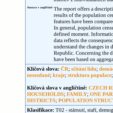
Anotace v angličtině:
The report offers a descrip
results of the population c
features have been compared
In general, population censu
defined moment. Informatio
data reflects the consequenc
understand the changes in 
Republic. Concerning the da
have been based on aggregat
Klíčová slova:
ČR
;
sčítání lidu
;
domác
nesezdané
;
kraje
;
struktura populace
Klíčová slova v angličtině:
CZECH R
HOUSEHOLDS
;
FAMILY
;
ONE PAR
DISTRICTS
;
POPULATION STRUC
Klasifikace:
T02 - stárnutí, staří, demog