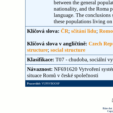
between the general populat
nationality, and the Roma p
language. The conclusions s
these populations living on 
Klíčová slova:
ČR
;
sčítání lidu
;
Romo
Klíčová slova v angličtině:
Czech Rep
structure
;
social structure
Klasifikace:
T07 - chudoba, sociální vy
Návaznost:
NF691620 Vytvoření systém
situace Romů v české společnosti
Pracoviště:
VUPSVBOOSP
Báze dat 
Copy