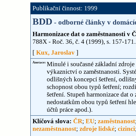
Publikační činnost: 1999
BDD
- odborné články v domácí
Harmonizace dat o zaměstnanosti v 
788X - Roč. 36, č. 4 (1999), s. 157-171.
[
Kux, Jaroslav
]
Anotace:
Minulé i současné základní zdroj
výkaznictví o zaměstnanosti. Syst
odlišných koncepcí šetření, odli
schopnost obou typů šetření; rozd
šetření. Stupeň harmonizace dat o
nedostatkům obou typů šetření hle
účtů práce apod.).
Klíčová slova:
ČR
;
EU
;
zaměstnanost
nezaměstnanost
;
zdroje lidské
;
cizinci