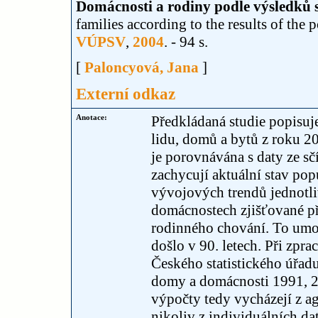
Domácnosti a rodiny podle výsledků s
families according to the results of the 
VÚPSV
,
2004
. - 94 s.
[
Paloncyová, Jana
]
Externí odkaz
Anotace:
Předkládaná studie popisuj
lidu, domů a bytů z roku 2
je porovnávána s daty ze sč
zachycují aktuální stav pop
vývojových trendů jednotl
domácnostech zjišťované př
rodinného chování. To umo
došlo v 90. letech. Při zpr
Českého statistického úřadu
domy a domácnosti 1991, 2
výpočty tedy vycházejí z a
nikoliv z individuálních dat