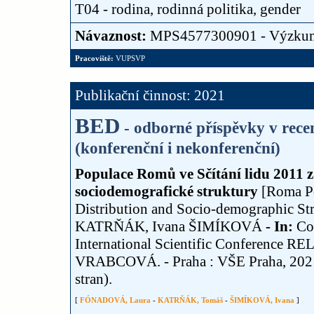
T04 - rodina, rodinná politika, gender
Návaznost:
MPS4577300901 - Výzku
Pracoviště:
VUPSVP
Publikační činnost: 2021
BED
- odborné příspěvky v rec
(konferenční i nekonferenční)
Populace Romů ve Sčítání lidu 2011 z
sociodemografické struktury
[Roma Po
Distribution and Socio-demographic S
KATRŇÁK, Ivana ŠIMÍKOVÁ
- In:
Co
International Scientific Conference
VRABCOVÁ. - Praha : VŠE Praha, 2021.
stran).
[
FÓNADOVÁ, Laura
-
KATRŇÁK, Tomáš
-
ŠIMÍKOVÁ, Ivana
]