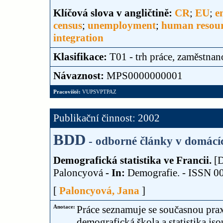
Klíčová slova v angličtině:
CR
;
EU
;
e
census
;
unemployment
;
human resour
integration
Klasifikace:
T01 - trh práce, zaměstnan
Návaznost:
MPS0000000001
Pracoviště:
VUPSVPTPAZ
Publikační činnost: 2002
BDD
- odborné články v domácí
Demografická statistika ve Francii.
[D
Paloncyová
- In:
Demografie. - ISSN 00
[
Paloncyová, Jana
]
Anotace:
Práce seznamuje se současnou prax
demografická škola a statistika 