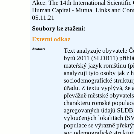
Akce: The 14th International Scientif
Human Capital - Mutual Links and Conn
05.11.21
Soubory ke ztažení:
Externí odkaz
Anotace:
Text analyzuje obyvatele Če
bytů 2011 (SLDB11) přihlás
mateřský jazyk romštinu (př
analyzují tyto osoby jak z 
sociodemografické struktur
úřadu. Z textu vyplývá, že
převážně městské obyvatels
charakteru romské populace 
agregovaných údajů SLDB11
vyloučených lokalitách (SV
populace se výrazně překrýv
sociodemografické struktur