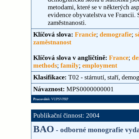
metodami, které se v některých asp
evidence obyvatelstva ve Francii
zaměstnanosti.
Klíčová slova:
Francie
;
demografie
;
s
zaměstnanost
Klíčová slova v angličtině:
France
;
d
methods
;
family
;
employment
Klasifikace:
T02 - stárnutí, staří, demog
Návaznost:
MPS0000000001
Pracoviště:
VUPSVPRP
Publikační činnost: 2004
BAO
- odborné monografie vyda