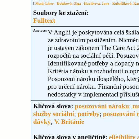
[
Musil, Libor
-
Hubíková, Olga
-
Havlíková, Jana
-
Kubalčíková, Kat
Soubory ke ztažení:
Fulltext
Anotace:
V Anglii je poskytována celá škál
ze zdravotním postižením. Nicméně 
je ustaven zákonem The Care Act 
rozpočtů na sociální péči. Posuzo
Identifikované potřeby a dopady 
Kritéria nároku a rozhodnutí o op
Posouzení nároku dospělého, který
pro určení nároku. Finanční posouz
nedostatky v implementaci přísluš
Klíčová slova:
posuzování nároku
;
mu
služby sociální
;
potřeby
;
posuzování 
dávky
;
V. Británie
Klíčová slova v angličtině:
eligibility