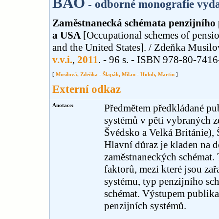
BAO
- odborné monografie vyda
Zaměstnanecká schémata penzijního p
a USA
[Occupational schemes of pension
and the United States]. / Zdeňka Musil
v.v.i.
,
2011
. - 96 s. - ISBN 978-80-741
[
Musilová, Zdeňka
-
Šlapák, Milan
-
Holub, Martin
]
Externí odkaz
Anotace:
Předmětem předkládané pub
systémů v pěti vybraných 
Švédsko a Velká Británie),
Hlavní důraz je kladen na d
zaměstnaneckých schémat. 
faktorů, mezi které jsou za
systému, typ penzijního sc
schémat. Výstupem publikac
penzijních systémů.