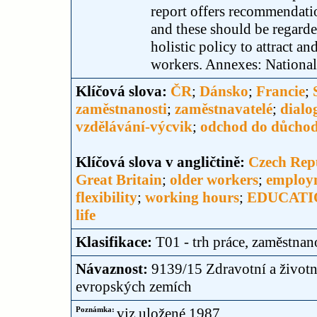
report offers recommendatio
and these should be regarde
holistic policy to attract an
workers. Annexes: National
Klíčová slova:
ČR
;
Dánsko
;
Francie
;
zaměstnanosti
;
zaměstnavatelé
;
dialo
vzdělávání-výcvik
;
odchod do důcho
Klíčová slova v angličtině:
Czech Rep
Great Britain
;
older workers
;
employm
flexibility
;
working hours
;
EDUCATI
life
Klasifikace:
T01 - trh práce, zaměstnan
Návaznost:
9139/15 Zdravotní a životn
evropských zemích
Poznámka:
viz uložené 1987