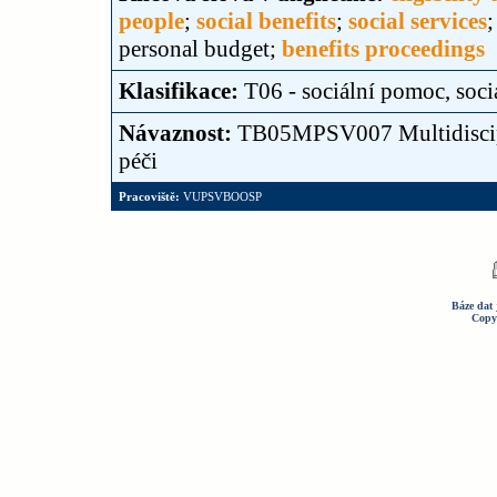
people
;
social benefits
;
social services
personal budget;
benefits proceedings
Klasifikace:
T06 - sociální pomoc, soci
Návaznost:
TB05MPSV007 Multidiscipli
péči
Pracoviště:
VUPSVBOOSP
Báze dat 
Copy