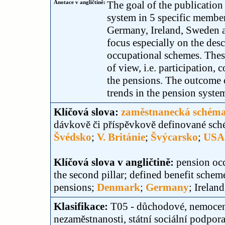
Anotace v angličtině:
The goal of the publication 
system in 5 specific membe
Germany, Ireland, Sweden a
focus especially on the desc
occupational schemes. These
of view, i.e. participation,
the pensions. The outcome o
trends in the pension system
Klíčová slova:
zaměstnanecká schém
dávkově či příspěvkově definované sc
Švédsko
;
V. Británie
;
Švýcarsko
;
USA
Klíčová slova v angličtině:
pension oc
the second pillar; defined benefit schem
pensions;
Denmark
;
Germany
; Irelan
Klasifikace:
T05 - důchodové, nemocens
nezaměstnanosti, státní sociální podpor