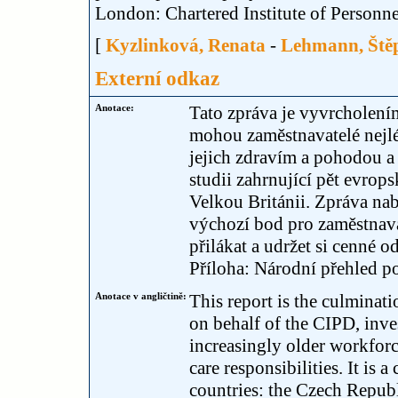
London: Chartered Institute of Person
[
Kyzlinková, Renata
-
Lehmann, Ště
Externí odkaz
Anotace:
Tato zpráva je vyvrcholen
mohou zaměstnavatelé nejlép
jejich zdravím a pohodou a
studii zahrnující pět evro
Velkou Británii. Zpráva na
výchozí bod pro zaměstnava
přilákat a udržet si cenné o
Příloha: Národní přehled po
Anotace v angličtině:
This report is the culminati
on behalf of the CIPD, inv
increasingly older workforc
care responsibilities. It is
countries: the Czech Repu