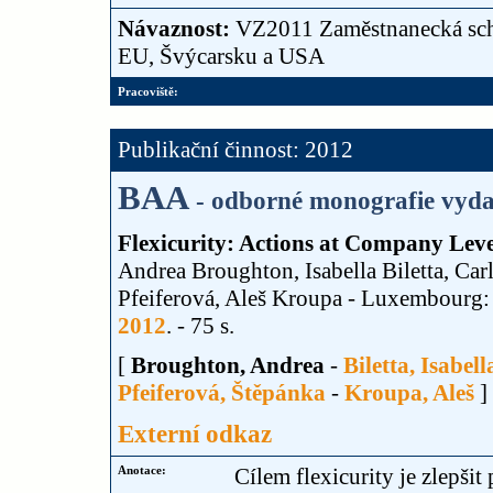
Návaznost:
VZ2011 Zaměstnanecká sché
EU, Švýcarsku a USA
Pracoviště:
Publikační činnost: 2012
BAA
- odborné monografie vydan
Flexicurity: Actions at Company Leve
Andrea Broughton, Isabella Biletta, Ca
Pfeiferová, Aleš Kroupa - Luxembourg: 
2012
. - 75 s.
[
Broughton, Andrea
-
Biletta, Isabell
Pfeiferová, Štěpánka
-
Kroupa, Aleš
]
Externí odkaz
Anotace:
Cílem flexicurity je zlepšit