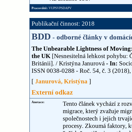
Pracoviště:
VUPSVPSDAPV
Publikační činnost: 2018
BDD
- odborné články v domácí
The Unbearable Lightness of Moving
the UK
[Nesnesitelná lehkost pohybu: Č
Británii]. / Kristýna Janurová
- In:
Soci
ISSN 0038-0288 - Roč. 54, č. 3 (2018), 
[
Janurová, Kristýna
]
Externí odkaz
Anotace:
Tento článek vychází z rozv
migrace, který zvažuje migr
společnostech i jejich trva
procesy. Zkoumá faktory, k