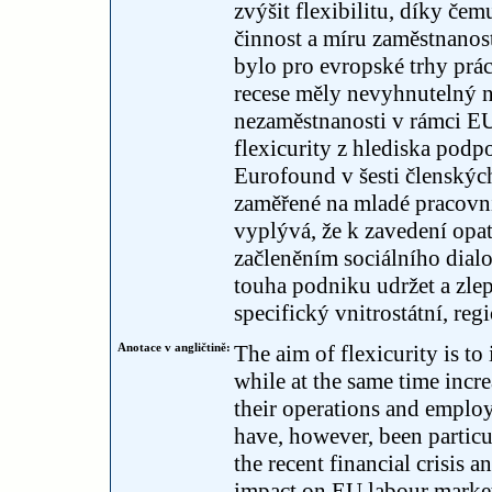
zvýšit flexibilitu, díky če
činnost a míru zaměstnanos
bylo pro evropské trhy prác
recese měly nevyhnutelný n
nezaměstnanosti v rámci EU
flexicurity z hlediska pod
Eurofound v šesti členskýc
zaměřené na mladé pracovní
vyplývá, že k zavedení opat
začleněním sociálního dialo
touha podniku udržet a zlep
specifický vnitrostátní, re
Anotace v angličtině:
The aim of flexicurity is t
while at the same time incre
their operations and employ
have, however, been particu
the recent financial crisis 
impact on EU labour market