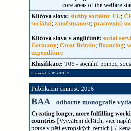
core areas of the welfare sta
Klíčová slova:
služby sociální
;
EU
;
Č
sociální
;
zaměstnanost
;
pracovníci soc
Klíčová slova v angličtině:
social serv
Germany
;
Great Britain
;
financing
;
w
expenditure
Klasifikace:
T06 - sociální pomoc, soci
Pracoviště:
VUPSVBOOSP
Publikační činnost: 2016
BAA
- odborné monografie vydan
Creating longer, more fulfilling work
countries
[Vytváření delších, více napl
praxe v pěti evropských zemích]. / Renat