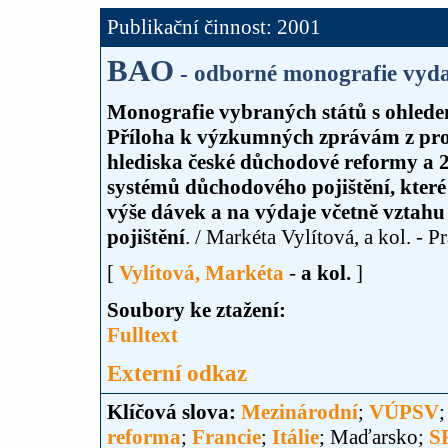
Publikační činnost: 2001
BAO
- odborné monografie vyda
Monografie vybraných států s ohlede
Příloha k výzkumných zprávám z pro
hlediska české důchodové reformy a 
systémů důchodového pojištění, které
výše dávek a na výdaje včetně vztah
pojištění
. / Markéta Vylítová, a kol. - P
[
Vylítová, Markéta
-
a kol.
]
Soubory ke ztažení:
Fulltext
Externí odkaz
Klíčová slova:
Mezinárodní
;
VÚPSV
reforma
;
Francie
;
Itálie
; Maďarsko;
S