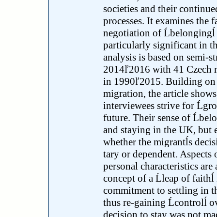
societies and their continued
processes. It examines the f
negotiation of Ĺbelongingĺ 
particularly significant in 
analysis is based on semi-s
2014ľ2016 with 41 Czech 
in 1990ľ2015. Building on 
migration, the article shows 
interviewees strive for Ĺgr
future. Their sense of Ĺbelo
and staying in the UK, but 
whether the migrantĺs decis
tary or dependent. Aspects 
personal characteristics ar
concept of a Ĺleap of faithĺ
commitment to settling in t
thus re-gaining Ĺcontrolĺ o
decision to stay was not m