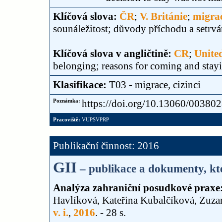
Klíčová slova:
ČR
;
V. Británie
;
migra
sounáležitost; důvody příchodu a setrvá
Klíčová slova v angličtině:
CR
;
Unite
belonging; reasons for coming and stay
Klasifikace:
T03 - migrace, cizinci
Poznámka:
https://doi.org/10.13060/00380
Pracoviště:
VUPSVPRP
Publikační činnost: 2016
GII
– publikace a dokumenty, kte
Analýza zahraniční posudkové praxe:
Havlíková, Kateřina Kubalčíková, Zuzan
v. i.
,
2016
. - 28 s.