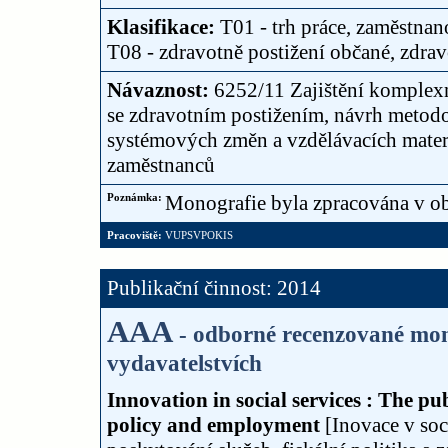
Klasifikace:
T01 - trh práce, zaměstnan
T08 - zdravotně postižení občané, zdrav
Návaznost:
6252/11 Zajištění komplex
se zdravotním postižením, návrh metodo
systémových změn a vzdělávacích materi
zaměstnanců
Poznámka:
Monografie byla zpracována v o
Pracoviště:
VUPSVPOKIS
Publikační činnost: 2014
AAA
- odborné recenzované mon
vydavatelstvích
Innovation in social services : The pub
policy and employment
[Inovace v soc