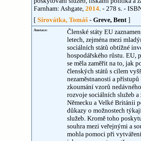
poskytování služeb, fiskální politika a 
Farnham: Ashgate,
2014
. - 278 s. - I
[
Sirovátka, Tomáš
-
Greve, Bent
]
Anotace:
Členské státy EU zaznamen
letech, zejména mezi mladým
sociálních států obtížné i
hospodářského růstu. EU, 
se měla zaměřit na to, jak 
členských států s cílem vyš
nezaměstnanosti a přístupů 
zkoumání vzorů nedávného v
rozvoje sociálních služeb a
Německu a Velké Británii p
důkazy o možnostech týkajíc
služeb. Kromě toho poskytu
souhra mezi veřejnými a so
mohla pomoci při vytváření