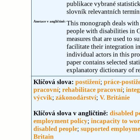
publikace vybrané statistic
slovník relevantních termín
Anotace v angličtině:
This monograph deals with 
people with disabilities in 
measures that are used to s
facilitate their integration 
individual actors in this pr
paper contains selected stat
explanatory dictionary of re
Klíčová slova:
postižení
;
práce-postiž
pracovní
;
rehabilitace pracovní
;
inte
výcvik
;
zákonodárství
;
V. Británie
Klíčová slova v angličtině:
disabled p
employment policy
;
incapacity to wo
disabled people
;
supported employme
Britain