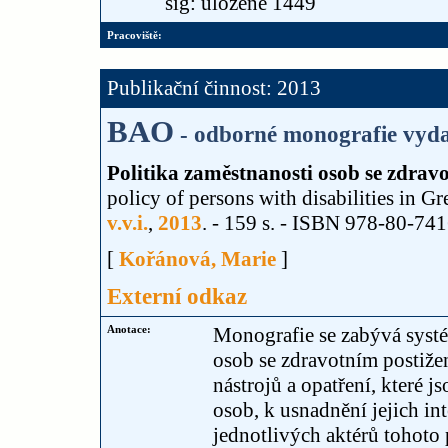
sig: uložené 1449
Pracoviště:
Publikační činnost: 2013
BAO
- odborné monografie vyda
Politika zaměstnanosti osob se zdravo
policy of persons with disabilities in G
v.v.i.
,
2013
. - 159 s. - ISBN 978-80-74
[
Kořánová, Marie
]
Externí odkaz
Anotace:
Monografie se zabývá systé
osob se zdravotním postiže
nástrojů a opatření, které 
osob, k usnadnění jejich in
jednotlivých aktérů tohoto