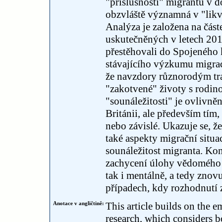
"příslušnosti" migrantů v do
obzvláště významná v "likv
Analýza je založena na čá
uskutečněných v letech 201
přestěhovali do Spojeného 
stávajícího výzkumu migrac
že navzdory různorodým tra
"zakotvené" životy s rodin
"sounáležitosti" je ovlivně
Británii, ale především tím
nebo závislé. Ukazuje se, že
také aspekty migrační situac
sounáležitost migranta. Ko
zachycení úlohy vědomého zá
tak i mentálně, a tedy znov
případech, kdy rozhodnutí 
Anotace v angličtině:
This article builds on the e
research, which considers b