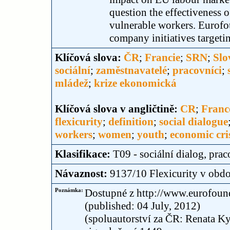
question the effectiveness o
vulnerable workers. Eurofo
company initiatives target
Klíčová slova:
ČR
;
Francie
;
SRN
;
Slo
sociální
;
zaměstnavatelé
;
pracovníci
;
mládež
;
krize ekonomická
Klíčová slova v angličtině:
CR
;
Franc
flexicurity
;
definition
;
social dialogue
workers
;
women
;
youth
;
economic cri
Klasifikace:
T09 - sociální dialog, pr
Návaznost:
9137/10 Flexicurity v obdo
Poznámka:
Dostupné z http://www.eurofound
(published: 04 July, 2012)
(spoluautorství za ČR: Renata K