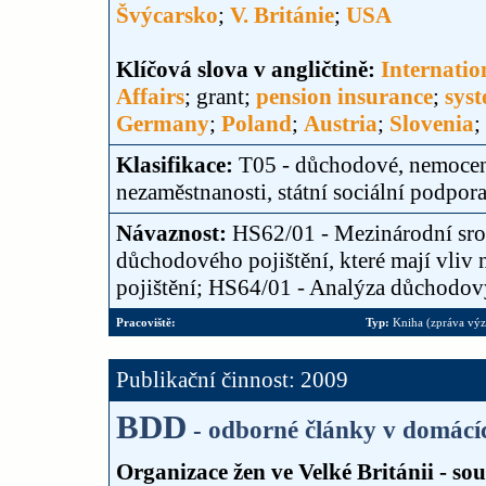
Švýcarsko
;
V. Británie
;
USA
Klíčová slova v angličtině:
Internatio
Affairs
; grant;
pension insurance
;
sys
Germany
;
Poland
;
Austria
;
Slovenia
;
Klasifikace:
T05 - důchodové, nemocens
nezaměstnanosti, státní sociální podpor
Návaznost:
HS62/01 - Mezinárodní sro
důchodového pojištění, které mají vli
pojištění; HS64/01 - Analýza důchodov
Pracoviště:
Typ:
Kniha (zpráva vý
Publikační činnost: 2009
BDD
- odborné články v domácí
Organizace žen ve Velké Británii - sou