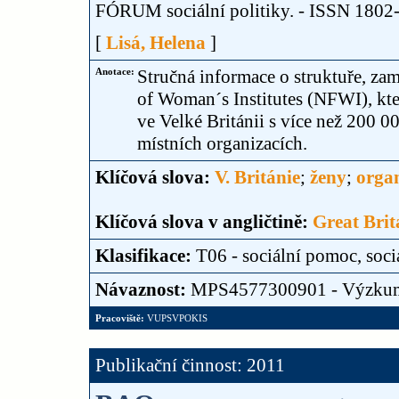
FÓRUM sociální politiky. - ISSN 1802-58
[
Lisá, Helena
]
Anotace:
Stručná informace o struktuře, za
of Woman´s Institutes (NFWI), kte
ve Velké Británii s více než 200 0
místních organizacích.
Klíčová slova:
V. Británie
;
ženy
;
organ
Klíčová slova v angličtině:
Great Brit
Klasifikace:
T06 - sociální pomoc, soci
Návaznost:
MPS4577300901 - Výzku
Pracoviště:
VUPSVPOKIS
Publikační činnost: 2011