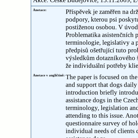
Akce: České Budějovice, 13.11.2009, 
Anotace:
Příspěvek je zaměřen na drž
podpory, kterou psi poskyt
postiženou osobou. V úvod
Problematika asistenčních 
terminologie, legislativy a
předpisů ošetřující tuto pr
výsledkům dotazníkového še
že individuální potřeby klie
Anotace v angličtině:
The paper is focused on the
and support that dogs daily
introduction briefly introd
assistance dogs in the Cze
terminology, legislation and
attending to this issue. Ano
questionnaire survey of hol
individual needs of clients