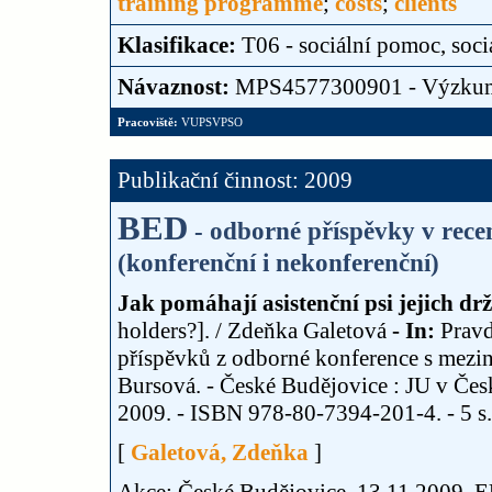
training programme
;
costs
;
clients
Klasifikace:
T06 - sociální pomoc, soci
Návaznost:
MPS4577300901 - Výzku
Pracoviště:
VUPSVPSO
Publikační činnost: 2009
BED
- odborné příspěvky v rec
(konferenční i nekonferenční)
Jak pomáhají asistenční psi jejich dr
holders?]. / Zdeňka Galetová
- In:
Pravd
příspěvků z odborné konference s meziná
Bursová. - České Budějovice : JU v Čes
2009. - ISBN 978-80-7394-201-4. - 5 s.
[
Galetová, Zdeňka
]