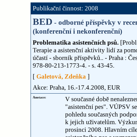
Publikační činnost: 2008
BED
- odborné příspěvky v rec
(konferenční i nekonferenční)
Problematika asistenčních psů.
[Probl
Terapie a asistenční aktivity lidí za po
účastí - sborník příspěvků.. - Praha : Č
978-80-213-1773-4. - s. 43-45.
[
Galetová, Zdeňka
]
Akce: Praha, 16.-17.4.2008, EUR
Anotace:
V současné době nenalezne
"asistenční pes". VÚPSV se
pohledu současných podpor
k jejich uživatelům. Výzk
prosinci 2008. Hlavním cíle