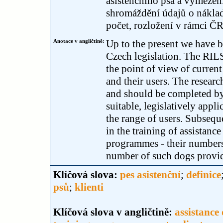
asistenčního psa a vymezení
shromáždění údajů o náklad
počet, rozložení v rámci Č
Anotace v angličtině:
Up to the present we have b
Czech legislation. The RIL
the point of view of curren
and their users. The resea
and should be completed by
suitable, legislatively appl
the range of users. Subseque
in the training of assistanc
programmes - their numbers,
number of such dogs provid
Klíčová slova:
pes asistenční
;
definice
psů
;
klienti
Klíčová slova v angličtině:
assistance