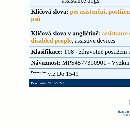
assistance dogs.
Klíčová slova:
pes asistenční
;
postižen
psů
Klíčová slova v angličtině:
assistance
disabled people
; assistive devices
Klasifikace:
T08 - zdravotně postižení 
Návaznost:
MPS4577300901 - Výzku
Poznámka:
viz Do 1541
Pracoviště:
VUPSVPSO
Báze dat 
Copy