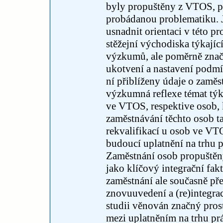
byly propuštěny z VTOS, př
probádanou problematiku. J
usnadnit orientaci v této pr
stěžejní východiska týkajíc
výzkumů, ale poměrně značn
ukotvení a nastavení podm
ní přiblíženy údaje o zaměst
výzkumná reflexe témat týk
ve VTOS, respektive osob,
zaměstnávání těchto osob ta
rekvalifikací u osob ve V
budoucí uplatnění na trhu p
Zaměstnání osob propuštěn
jako klíčový integrační fakt
zaměstnání ale současně př
znovuuvedení a (re)integrac
studii věnován značný prost
mezi uplatněním na trhu pr