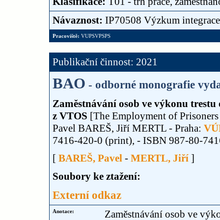
Klasifikace:
T01 - trh práce, zaměstnan
Návaznost:
IP70508 Výzkum integrace
Pracoviště:
VUPSVPSPS
Publikační činnost: 2021
BAO
- odborné monografie vyda
Zaměstnávání osob ve výkonu trestu o
z VTOS
[The Employment of Prisoners a
Pavel BAREŠ, Jiří MERTL - Praha:
VÚP
7416-420-0 (print), - ISBN 987-80-741
[
BAREŠ, Pavel
-
MERTL, Jiří
]
Soubory ke ztažení:
Externí odkaz
Anotace:
Zaměstnávání osob ve výko