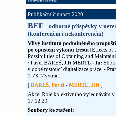
Pracoviště:
VUPSVPSS
Publikační činnost: 2020
BEF
- odborné příspěvky v nere
(konferenční i nekonferenční)
Vlivy institutu podmíněného propuště
po opuštění výkonu trestu
[Effects of 
Possibilities of Obtaining and Maintai
/ Pavel BAREŠ, Jiří MERTL
- In:
Sborn
v době rostoucí digitalizace práce. - Pr
1-73 (73 stran).
[
BAREŠ, Pavel
-
MERTL, Jiří
]
Akce: Role kolektivního vyjednávání v d
17.12.20
Soubory ke ztažení: