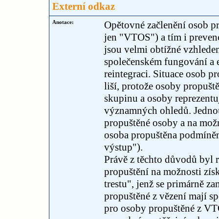
Externí odkaz
Anotace:
Opětovné začlenění osob pr
jen "VTOS") a tím i preven
jsou velmi obtížné vzhlede
společenském fungování a ex
reintegraci. Situace osob 
liší, protože osoby propuš
skupinu a osoby reprezentují
významných ohledů. Jednou 
propuštěné osoby a na možno
osoba propuštěna podmíněn
výstup").
Právě z těchto důvodů byl 
propuštění na možnosti zís
trestu", jenž se primárně za
propuštěné z vězení mají spe
pro osoby propuštěné z VT