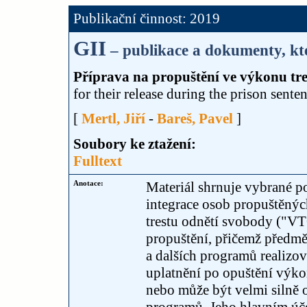
Publikační činnost: 2019
GII
– publikace a dokumenty, kte
Příprava na propuštění ve výkonu tr
for their release during the prison senten
[
Mertl, Jiří
-
Bareš, Pavel
]
Soubory ke ztažení:
Fulltext
Anotace:
Materiál shrnuje vybrané 
integrace osob propuštěný
trestu odnětí svobody ("VT
propuštění, přičemž předmě
a dalších programů realiz
uplatnění po opuštění výko
nebo může být velmi silně 