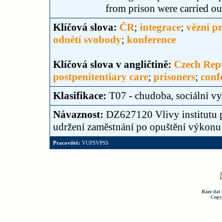
from prison were carried ou
Klíčová slova:
ČR
;
integrace
;
vězni p
odnětí svobody
;
konference
Klíčová slova v angličtině:
Czech Rep
postpenitentiary care
;
prisoners
;
conf
Klasifikace:
T07 - chudoba, sociální vy
Návaznost:
DZ627120 Vlivy institutu 
udržení zaměstnání po opuštění výkonu 
Pracoviště:
VUPSVPSS
Báze dat 
Copy