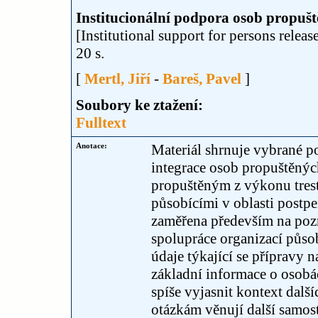
Institucionální podpora osob propušt
[Institutional support for persons releas
20 s.
[
Mertl, Jiří
-
Bareš, Pavel
]
Soubory ke ztažení:
Fulltext
Anotace:
Materiál shrnuje vybrané 
integrace osob propuštěnýc
propuštěným z výkonu tres
působícími v oblasti postpe
zaměřena především na pozna
spolupráce organizací působ
údaje týkající se přípravy 
základní informace o osobá
spíše vyjasnit kontext dal
otázkám věnují další samos