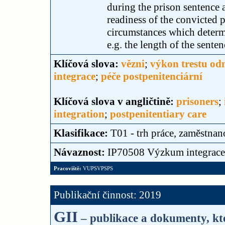
during the prison sentence 
readiness of the convicted p
circumstances which determi
e.g. the length of the sente
Klíčová slova:
vězni
;
výkon trestu od
integrace
;
péče postpenitenciární
Klíčová slova v angličtině:
prisoners
;
integration
;
postpenitentiary care
Klasifikace:
T01 - trh práce, zaměstnan
Návaznost:
IP70508 Výzkum integrace
Pracoviště:
VUPSVPSPS
Publikační činnost: 2019
GII
– publikace a dokumenty, kte