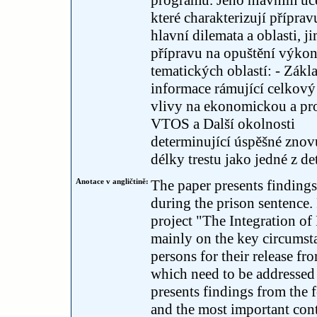
programů. Jeho hlavním úče
které charakterizují přípr
hlavní dilemata a oblasti, j
přípravu na opuštění výkonu 
tematických oblastí: - Zák
informace rámující celkov
vlivy na ekonomickou a pro
VTOS a Další okolnosti
determinující úspěšné zno
délky trestu jako jedné z de
Anotace v angličtině:
The paper presents findings 
during the prison sentence.
project "The Integration of
mainly on the key circumsta
persons for their release f
which need to be addressed 
presents findings from the 
and the most important cont