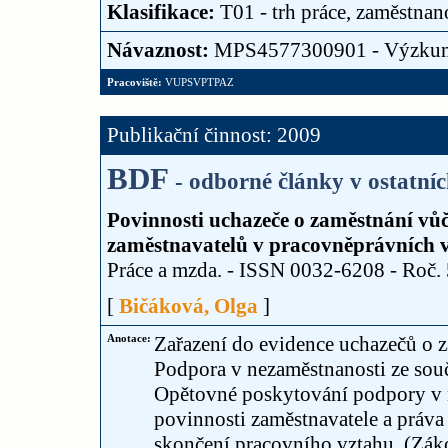
Klasifikace:
T01 - trh práce, zaměstnan
Návaznost:
MPS4577300901 - Výzku
Pracoviště:
VUPSVPTPAZ
Publikační činnost: 2009
BDF
- odborné články v ostatní
Povinnosti uchazeče o zaměstnání vůč
zaměstnavatelů v pracovněprávních v
Práce a mzda. - ISSN 0032-6208 - Roč. 5
[
Bičáková, Olga
]
Anotace:
Zařazení do evidence uchazečů o 
Podpora v nezaměstnanosti ze sou
Opětovné poskytování podpory v n
povinnosti zaměstnavatele a práva
skončení pracovního vztahu. (Zák