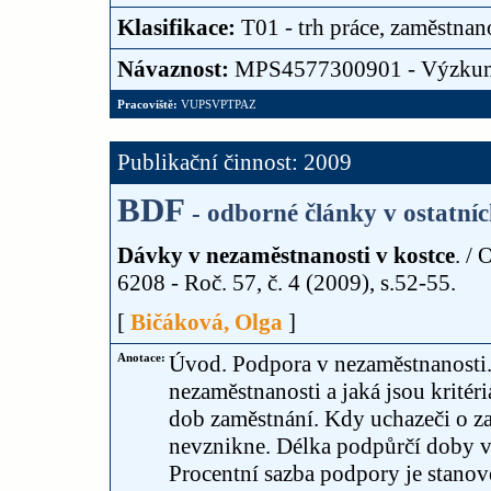
Klasifikace:
T01 - trh práce, zaměstnan
Návaznost:
MPS4577300901 - Výzku
Pracoviště:
VUPSVPTPAZ
Publikační činnost: 2009
BDF
- odborné články v ostatní
Dávky v nezaměstnanosti v kostce
. /
6208 - Roč. 57, č. 4 (2009), s.52-55.
[
Bičáková, Olga
]
Anotace:
Úvod. Podpora v nezaměstnanosti.
nezaměstnanosti a jaká jsou kritér
dob zaměstnání. Kdy uchazeči o z
nevznikne. Délka podpůrčí doby v 
Procentní sazba podpory je stano