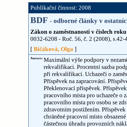
Publikační činnost: 2008
BDF
- odborné články v ostatní
Zákon o zaměstnanosti v číslech roku
0032-6208 - Roč. 56, č. 2 (2008), s.42-
[
Bičáková, Olga
]
Anotace:
Maximální výše podpory v nezamě
rekvalifikaci. Procentní sazba po
při rekvalifikaci. Uchazeči o zamě
Příspěvek na zapracování. Příspě
Překlenovací příspěvek. Příspěvek
pracovního místa pro uchazeče o 
pracovního místa pro osobu se zdr
zdravotním postižením. Příspěvek
chráněné pracovní místo obsazené
částečnou úhradu provozních nákl