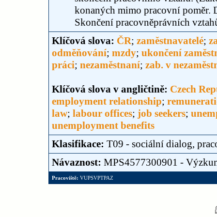
konaných mimo pracovní poměr. D
Skončení pracovněprávních vztahů.
Klíčová slova:
ČR
;
zaměstnavatelé
;
z
odměňování
;
mzdy
;
ukončení zaměst
práci
;
nezaměstnaní
;
zab. v nezaměst
Klíčová slova v angličtině:
Czech Rep
employment relationship
;
remunerat
law
;
labour offices
;
job seekers
;
unem
unemployment benefits
Klasifikace:
T09 - sociální dialog, pr
Návaznost:
MPS4577300901 - Výzku
Pracoviště:
VUPSVPTPAZ