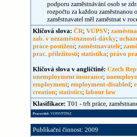
podporu zaměstnávání osob se zdr
rozpočtu za každou zaměstnanou o
zaměstnavatel měl zaměstnat v roc
Klíčová slova:
ČR
;
VÚPSV
;
zaměstna
zab. v nezaměstnanosti-dávky
;
uchaze
práce-postižení
;
zaměstnavatelé
;
zamě
prac. příležitostí
;
statistika
;
právo pr
Klíčová slova v angličtině:
Czech Rep
unemployment insurance
;
unemploym
employment
;
employment-disabled
;
creation
;
statistics
;
labour law
Klasifikace:
T01 - trh práce, zaměstnan
Pracoviště:
VUPSVPTPAZ
Publikační činnost: 2009