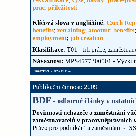
rekvalifikace
;
výše
;
dávky
;
práce-post
prac. příležitostí
Klíčová slova v angličtině:
Czech Rep
benefits
;
retraining
;
amount
;
benefits
employment
;
job creation
Klasifikace:
T01 - trh práce, zaměstnan
Návaznost:
MPS4577300901 - Výzku
Pracoviště:
VUPSVPTPAZ
Publikační činnost: 2009
BDF
- odborné články v ostatní
Povinnosti uchazeče o zaměstnání vůč
zaměstnavatelů v pracovněprávních vz
Právo pro podnikání a zaměstnání. - ISS