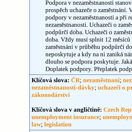
Podpora v nezaměstnanosti stano
prospěch uchazeče o zaměstnání. 
podpory v nezaměstnanosti a při r
nezaměstnanosti. Uchazeči o zaměs
podpůrčí doba. Uchazeči o zaměstn
doba. Vždy musí splnit 12 měsíců
zaměstnání v průběhu podpůrčí do
neposkytuje a kdy na ni zaniká náro
dlouho se podpora poskytuje. Jaká
Doplatek podpory. Přeplatek podp
Klíčová slova:
ČR
;
nezaměstnaní
;
nez
nezaměstnanosti-dávky
;
uchazeči o p
zákonodárství
Klíčová slova v angličtině:
Czech Rep
unemployment insurance
;
unemploym
law
;
legislation