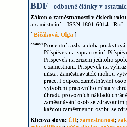
BDF
- odborné články v ostatní
Zákon o zaměstnanosti v číslech roku
a zaměstnání. - ISSN 1801-6014 - Roč. 18
[
Bičáková, Olga
]
Anotace:
Procentní sazba a doba poskytován
Příspěvek na zapracování. Příspě
Příspěvek na zřízení jednoho spo
o zaměstnání. Příspěvek na vyhra
místa. Zaměstnavatelé mohou vytvá
práce. Podpora zaměstnávání osob
vytvoření pracovního místa v chrá
úhradu provozních nákladů chráně
zaměstnávání osob se zdravotním 
každou zaměstnanou osobu se zdr
Klíčová slova:
ČR
;
zaměstnanost
;
zák