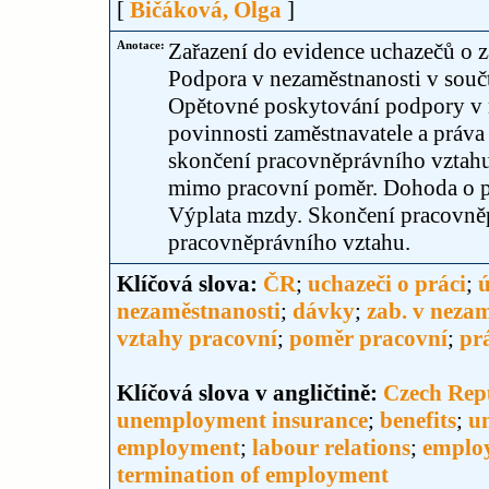
[
Bičáková, Olga
]
Anotace:
Zařazení do evidence uchazečů o 
Podpora v nezaměstnanosti v souč
Opětovné poskytování podpory v n
povinnosti zaměstnavatele a práva
skončení pracovněprávního vztah
mimo pracovní poměr. Dohoda o pr
Výplata mzdy. Skončení pracovněp
pracovněprávního vztahu.
Klíčová slova:
ČR
;
uchazeči o práci
;
ú
nezaměstnanosti
;
dávky
;
zab. v neza
vztahy pracovní
;
poměr pracovní
;
pr
Klíčová slova v angličtině:
Czech Rep
unemployment insurance
;
benefits
;
u
employment
;
labour relations
;
employ
termination of employment