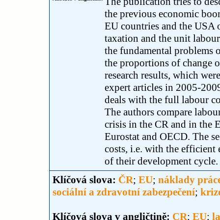
The publication tries to de
the previous economic boo
EU countries and the USA on
taxation and the unit labou
the fundamental problems o
the proportions of change 
research results, which wer
expert articles in 2005-2009 
deals with the full labour c
The authors compare labour 
crisis in the CR and in the
Eurostat and OECD. The seco
costs, i.e. with the efficie
of their development cycle.
Klíčová slova:
ČR
;
EU
;
náklady prác
sociální a zdravotní zabezpečení
;
kri
Klíčová slova v angličtině:
CR
;
EU
;
l