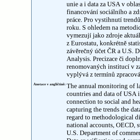
unie a i data za USA v obla
financování sociálního a z
práce. Pro vystihnutí trend
roku. S ohledem na metodic
vymezují jako zdroje aktuá
z Eurostatu, konkrétně stat
závěrečný účet ČR a U.S. 
Analysis. Precizace či dopl
renomovaných institucí v z
vyplývá z termínů zpracov
Anotace v angličtině:
The annual monitoring of l
countries and data of USA i
connection to social and hea
capturing the trends the da
regard to methodological dis
national accounts, OECD, st
U.S. Department of commerc