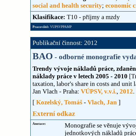
social and health security
;
economic cr
Klasifikace:
T10 - příjmy a mzdy
Pracoviště:
VUPSVPPAMP
Publikační činnost: 2012
BAO
- odborné monografie vyda
Trendy vývoje nákladů práce, zdanění
náklady práce v letech 2005 - 2010
[Tr
taxation, labor's share in costs and uni
Jan Vlach - Praha:
VÚPSV, v.v.i.
,
2012
.
[
Kozelský, Tomáš
-
Vlach, Jan
]
Externí odkaz
Anotace:
Monografie se věnuje vývoj
jednotkových nákladů prác