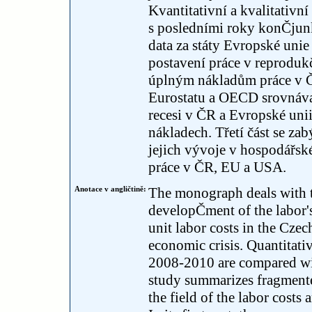
Kvantitativní a kvalitativ
s posledními roky konČjun
data za státy Evropské unie
postavení práce v reproduk
úplným nákladům práce v Č
Eurostatu a OECD srovnávaj
recesi v ČR a Evropské unii
nákladech. Třetí část se z
jejich vývoje v hospodářsk
práce v ČR, EU a USA.
Anotace v angličtině:
The monograph deals with t
developČment of the labor's
unit labor costs in the Cze
economic crisis. Quantitativ
2008-2010 are compared wi
study summarizes fragment
the field of the labor costs