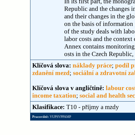
In its first part, the monogr
Republic and the changes in
and their changes in the gl
on the basis of informatio
of the study deals with labor
labor costs and the context
Annex contains monitoring 
osts in the Czech Republic
Klíčová slova:
náklady práce
;
podíl 
zdanění mezd
;
sociální a zdravotní z
Klíčová slova v angličtině:
labour cos
income taxation
;
social and health se
Klasifikace:
T10 - příjmy a mzdy
Pracoviště:
VUPSVPPAMP