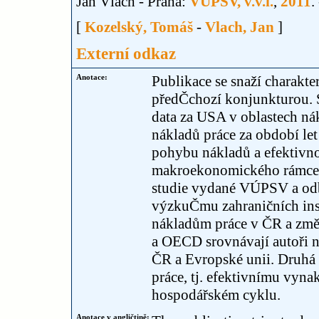
Jan Vlach - Praha:
VÚPSV, v.v.i.
,
2011
.
[
Kozelský, Tomáš
-
Vlach, Jan
]
Externí odkaz
Anotace:
Publikace se snaží charakte
předČchozí konjunkturou. Sh
data za USA v oblastech ná
nákladů práce za období le
pohybu nákladů a efektivno
makroekonomického rámce s
studie vydané VÚPSV a odb
výzkuČmu zahraničních inst
nákladům práce v ČR a změn
a OECD srovnávají autoři n
ČR a Evropské unii. Druhá
práce, tj. efektivnímu vyna
hospodářském cyklu.
Anotace v angličtině: