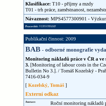
Klasifikace:
T10 - příjmy a mzdy
T01 - trh práce, zaměstnanost, nezaměst
Návaznost:
MPS4577300901 - Výzku
Pracoviště:
VUPSVPPAMP
Publikační činnost: 2009
BAB
- odborné monografie vyda
Monitoring nákladů práce v ČR a ve s
3.
[Monitoring of labour costs in the C
Bulletin No 3.]. / Tomáš Kozelský - Pra
7416-034-9
[
Kozelský, Tomáš
]
Externí odkaz
Anotace:
Roční monitoring nákladů pr