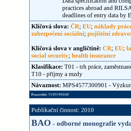
Data specification and comp
practices abroad and RILSA
deadlines of entry data by 
Klíčová slova:
ČR
;
EU
;
náklady prác
zabezpečení sociální
;
pojištění zdravo
Klíčová slova v angličtině:
CR
;
EU
;
l
social security
;
health insurance
Klasifikace:
T01 - trh práce, zaměstnan
T10 - příjmy a mzdy
Návaznost:
MPS4577300901 - Výzku
Pracoviště:
VUPSVPPAMP
Publikační činnost: 2010
BAO
- odborné monografie vyda