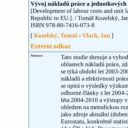
Vývoj nákladů práce a jednotkových 
[Development of labour costs and unit la
Republic to EU.]. / Tomáš Kozelský, Ja
ISBN 978-80-7416-073-8
[
Kozelský, Tomáš
-
Vlach, Jan
]
Externí odkaz
Anotace:
Tato studie shrnuje a vyhod
oblastech nákladů práce, z
se týká období let 2003-2
nákladů a efektivnosti pr
se opírá o výsledky výzku
odborné články z let 200
léta 2004-2010 a výstupy v
ohledem na metodickou rozt
jako zdroje aktuální (dube
Eurostatu, konkrétně statis