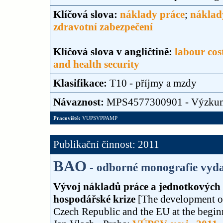
Klíčová slova:
náklady práce
;
náklad
zdravotní zabezpečení
Klíčová slova v angličtině:
labour cos
and health security
Klasifikace:
T10 - příjmy a mzdy
Návaznost:
MPS4577300901 - Výzku
Pracoviště:
VUPSVPPAMP
Publikační činnost: 2011
BAO
- odborné monografie vyda
Vývoj nákladů práce a jednotkových
hospodářské krize
[The development of 
Czech Republic and the EU at the beginn