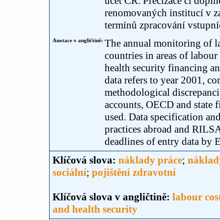
účet ČR. Precizace či dopln
renomovaných institucí v 
termínů zpracování vstupn
Anotace v angličtině:
The annual monitoring of l
countries in areas of labour
health security financing an
data refers to year 2001, c
methodological discrepancies
accounts, OECD and state fi
used. Data specification an
practices abroad and RILSA
deadlines of entry data by 
Klíčová slova:
náklady práce
;
náklad
sociální
;
pojištění zdravotní
Klíčová slova v angličtině:
labour cos
and health security