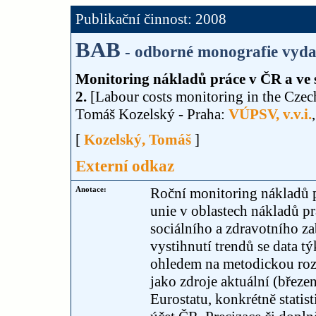
Publikační činnost: 2008
BAB
- odborné monografie vyda
Monitoring nákladů práce v ČR a ve s
2.
[Labour costs monitoring in the Czech
Tomáš Kozelský - Praha:
VÚPSV, v.v.i.
[
Kozelský, Tomáš
]
Externí odkaz
Anotace:
Roční monitoring nákladů pr
unie v oblastech nákladů pr
sociálního a zdravotního z
vystihnutí trendů se data t
ohledem na metodickou rozt
jako zdroje aktuální (březe
Eurostatu, konkrétně statis