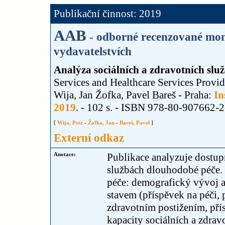
Publikační činnost: 2019
AAB
- odborné recenzované mon
vydavatelstvích
Analýza sociálních a zdravotních sl
Services and Healthcare Services Provid
Wija, Jan Žofka, Pavel Bareš - Praha:
In
2019
. - 102 s. - ISBN 978-80-907662-2
[
Wija, Petr
-
Žofka, Jan
-
Bareš, Pavel
]
Externí odkaz
Anotace:
Publikace analyzuje dostupn
službách dlouhodobé péče. 
péče: demografický vývoj 
stavem (příspěvek na péči, 
zdravotním postižením, pří
kapacity sociálních a zdravo