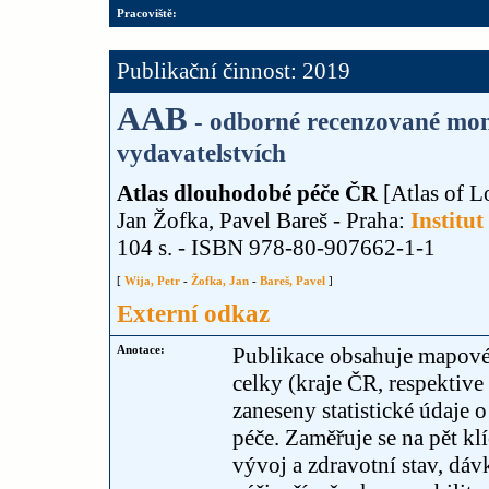
Pracoviště:
Publikační činnost: 2019
AAB
- odborné recenzované mon
vydavatelstvích
Atlas dlouhodobé péče ČR
[Atlas of L
Jan Žofka, Pavel Bareš - Praha:
Institut
104 s. - ISBN 978-80-907662-1-1
[
Wija, Petr
-
Žofka, Jan
-
Bareš, Pavel
]
Externí odkaz
Anotace:
Publikace obsahuje mapové
celky (kraje ČR, respektive
zaneseny statistické údaje 
péče. Zaměřuje se na pět k
vývoj a zdravotní stav, dá