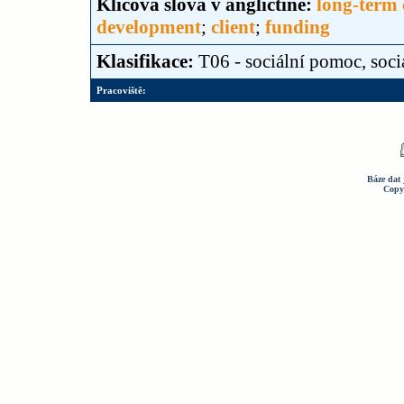
Klíčová slova v angličtině:
long-term 
development
;
client
;
funding
Klasifikace:
T06 - sociální pomoc, soci
Pracoviště:
Báze dat 
Copy