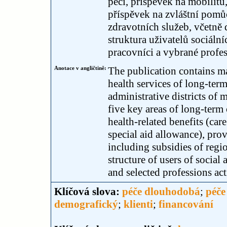
péči, příspěvek na mobilitu
příspěvek na zvláštní pomůc
zdravotních služeb, včetně 
struktura uživatelů sociáln
pracovníci a vybrané profe
Anotace v angličtině:
The publication contains ma
health services of long-term 
administrative districts of 
five key areas of long-ter
health-related benefits (car
special aid allowance), prov
including subsidies of regio
structure of users of social
and selected professions act
Klíčová slova:
péče dlouhodobá
;
péče
demografický
;
klienti
;
financování