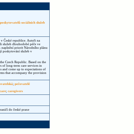
poskytovatelů sociálních služeb
 v České republice. Autoři na
eli služeb dlouhodobé péče ve
k naplnění priorit Národního plánu
í poskytování služeb v
n the Czech Republic. Based on the
 of long-term care services in
cks and come up to expectations of
lems that accompany the provision
ovatelská
;
pečovatelé
care
;
caregivers
aničí do české praxe