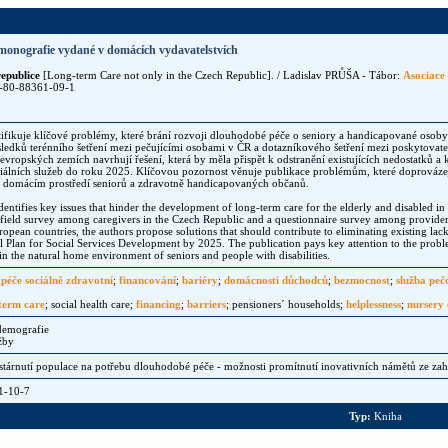
monografie vydané v domácích vydavatelstvích
epublice
[Long-term Care not only in the Czech Republic]. / Ladislav PRŮŠA - Tábor:
Asociace 
78-80-88361-09-1
ifikuje klíčové problémy, které brání rozvoji dlouhodobé péče o seniory a handicapované osoby
ledků terénního šetření mezi pečujícími osobami v ČR a dotazníkového šetření mezi poskytovat
vropských zemích navrhují řešení, která by měla přispět k odstranění existujících nedostatků a 
ciálních služeb do roku 2025. Klíčovou pozornost věnuje publikace problémům, které doprovázej
 domácím prostředí seniorů a zdravotně handicapovaných občanů.
entifies key issues that hinder the development of long-term care for the elderly and disabled i
a field survey among caregivers in the Czech Republic and a questionnaire survey among providers
ropean countries, the authors propose solutions that should contribute to eliminating existing la
l Plan for Social Services Development by 2025. The publication pays key attention to the prob
 in the natural home environment of seniors and people with disabilities.
;
péče sociálně zdravotní
;
financování
;
bariéry
;
domácnosti důchodců
;
bezmocnost
;
služba peč
term care
; social health care;
financing
;
barriers
; pensioners´ households;
helplessness
;
nursery 
 demografie
žby
árnutí populace na potřebu dlouhodobé péče - možnosti promítnutí inovativních námětů ze zahr
1-10-7
Typ:
Kniha