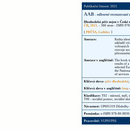
Publikační činnost: 2021
AAB
- odborné recenzované 
Dlouhodobá péče nejen v České r
ČR
,
2021
. - 366 stran - ISBN 9
[
PRŮŠA, Ladislav
]
Anotace:
Kniha ident
základě výs
vybraných e
rozvoje so
přirozeném
Anotace v angličtině:
The book id
results of 
selected Eu
the Nationa
of services
Klíčová slova:
péče dlouhodobá
Klíčová slova v angličtině:
long-
Klasifikace:
T02 - stárnutí, staří,
T06 - sociální pomoc, sociální slu
Návaznost:
UP691319 Důsledky st
Poznámka:
e-ISBN 978-80-8836
Pracoviště:
VUPSVPSS