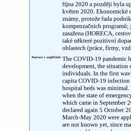
října 2020 a později byla 
květen 2020. Ekonomické d
známy, protože řada podnik
kompenzačních programů; je
zasažena (HORECA, cestovní
také některé pozitivní dopa
oblastech (práce, firmy, vzd
Anotace v angličtině:
The COVID-19 pandemic had
development, the situation 
individuals. In the first w
capita COVID-19 infection r
hospital beds was minimal. 
when the state of emergenc
which came in September 2
declared again 5 October 202
March-May 2020 were appli
are not known yet, since 