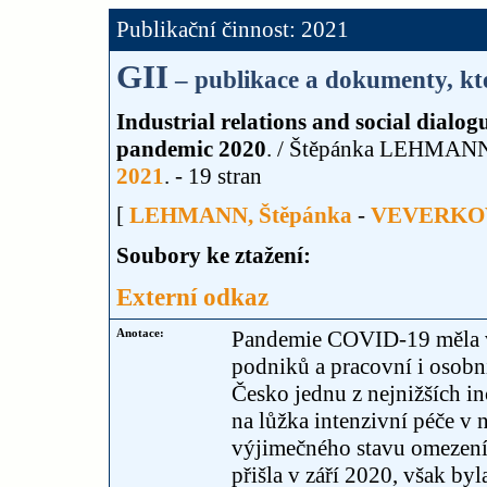
Publikační činnost: 2021
GII
– publikace a dokumenty, kte
Industrial relations and social dialo
pandemic 2020
. / Štěpánka LEHMAN
2021
. - 19 stran
[
LEHMANN, Štěpánka
-
VEVERKOV
Soubory ke ztažení:
Externí odkaz
Anotace:
Pandemie COVID-19 měla ve
podniků a pracovní i osobn
Česko jednu z nejnižších i
na lůžka intenzivní péče v
výjimečného stavu omezení
přišla v září 2020, však by