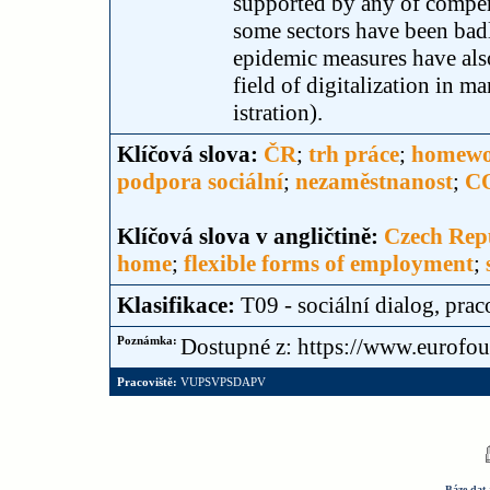
supported by any of compen
some sectors have been bad
epidemic measures have also
field of digitalization in 
istration).
Klíčová slova:
ČR
;
trh práce
;
homewo
podpora sociální
;
nezaměstnanost
;
C
Klíčová slova v angličtině:
Czech Rep
home
;
flexible forms of employment
;
Klasifikace:
T09 - sociální dialog, pr
Poznámka:
Dostupné z: https://www.eurofoun
Pracoviště:
VUPSVPSDAPV
Báze dat 