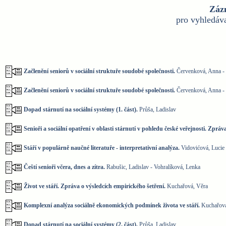
Záz
pro vyhledáv
Začlenění seniorů v sociální struktuře soudobé společnosti.
Červenková, Anna -
Začlenění seniorů v sociální struktuře soudobé společnosti.
Červenková, Anna -
Dopad stárnutí na sociální systémy (1. část).
Průša, Ladislav
Senioři a sociální opatření v oblasti stárnutí v pohledu české veřejnosti. Zpr
Stáří v populárně naučné literatuře - interpretativní analýza.
Vidovićová, Lucie
Čeští senioři včera, dnes a zítra.
Rabušic, Ladislav - Vohralíková, Lenka
Život ve stáří. Zpráva o výsledcích empirického šetření.
Kuchařová, Věra
Komplexní analýza sociálně ekonomických podmínek života ve stáří.
Kuchařová
Dopad stárnutí na sociální systémy (2. část).
Průša, Ladislav