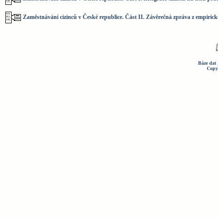
Zaměstnávání cizinců v České republice. Část II. Závěrečná zpráva z empirické
Báze dat 
Copy