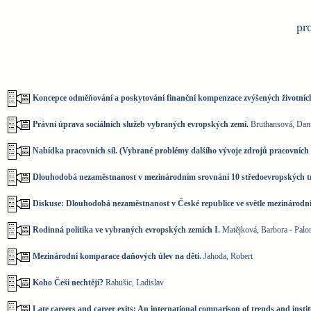
pr
Koncepce odměňování a poskytování finanční kompenzace zvýšených životních
Právní úprava sociálních služeb vybraných evropských zemí.
Bruthansová, Daniela
Nabídka pracovních sil. (Vybrané problémy dalšího vývoje zdrojů pracovních 
Dlouhodobá nezaměstnanost v mezinárodním srovnání 10 středoevropských tr
Diskuse: Dlouhodobá nezaměstnanost v České republice ve světle mezinárodní
Rodinná politika ve vybraných evropských zemích I.
Matějková, Barbora - Palo
Mezinárodní komparace daňových úlev na děti.
Jahoda, Robert
Koho Češi nechtějí?
Rabušic, Ladislav
Late careers and career exits: An international comparison of trends and inst