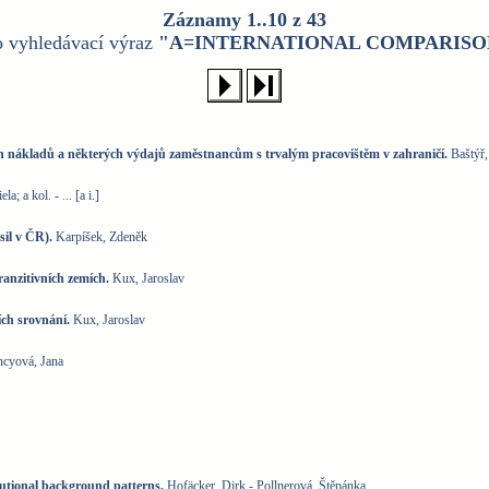
Záznamy 1..10 z 43
o vyhledávací výraz
"A=INTERNATIONAL COMPARISO
 nákladů a některých výdajů zaměstnancům s trvalým pracovištěm v zahraničí.
Baštýř,
; a kol. - ... [a i.]
sil v ČR).
Karpíšek, Zdeněk
anzitivních zemích.
Kux, Jaroslav
ch srovnání.
Kux, Jaroslav
ncyová, Jana
itutional background patterns.
Hofäcker, Dirk - Pollnerová, Štěpánka