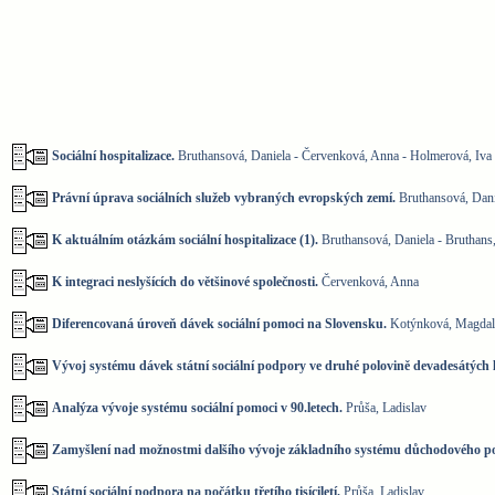
Sociální hospitalizace.
Bruthansová, Daniela - Červenková, Anna - Holmerová, Iva
Právní úprava sociálních služeb vybraných evropských zemí.
Bruthansová, Daniela
K aktuálním otázkám sociální hospitalizace (1).
Bruthansová, Daniela - Bruthans
K integraci neslyšících do většinové společnosti.
Červenková, Anna
Diferencovaná úroveň dávek sociální pomoci na Slovensku.
Kotýnková, Magdal
Vývoj systému dávek státní sociální podpory ve druhé polovině devadesátých l
Analýza vývoje systému sociální pomoci v 90.letech.
Průša, Ladislav
Zamyšlení nad možnostmi dalšího vývoje základního systému důchodového poj
Státní sociální podpora na počátku třetího tisíciletí.
Průša, Ladislav