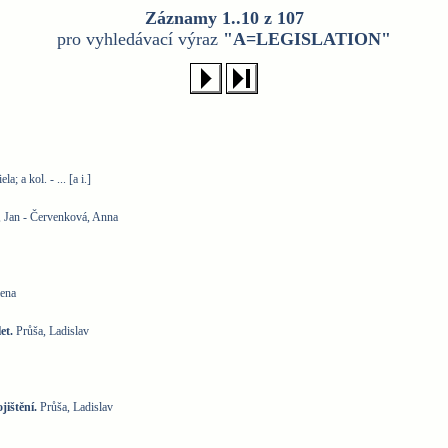
Záznamy 1..10 z 107
pro vyhledávací výraz
"A=LEGISLATION"
; a kol. - ... [a i.]
, Jan - Červenková, Anna
ena
et.
Průša, Ladislav
ištění.
Průša, Ladislav