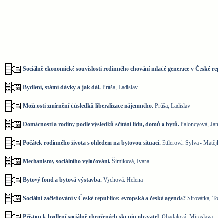
Sociálně ekonomické souvislosti rodinného chování mladé generace v České re
Bydlení, státní dávky a jak dál.
Průša, Ladislav
Možnosti zmírnění důsledků liberalizace nájemného.
Průša, Ladislav
Domácnosti a rodiny podle výsledků sčítání lidu, domů a bytů.
Paloncyová, Jan
Počátek rodinného života s ohledem na bytovou situaci.
Ettlerová, Sylva - Matěj
Mechanismy sociálního vylučování.
Šimíková, Ivana
Bytový fond a bytová výstavba.
Vychová, Helena
Sociální začleňování v České republice: evropská a česká agenda?
Sirovátka, To
Přístup k bydlení sociálně ohrožených skupin obyvatel
. Obadalová, Miroslava