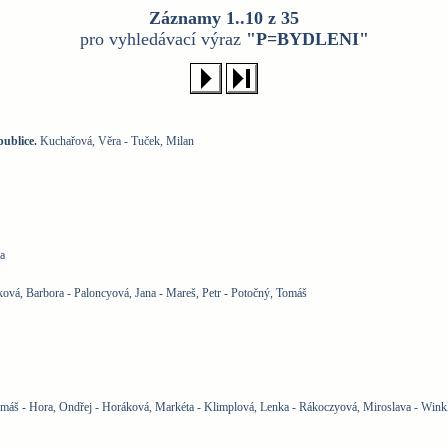
Záznamy 1..10 z 35
pro vyhledávací výraz
"P=BYDLENI"
publice.
Kuchařová, Věra - Tuček, Milan
a
ková, Barbora - Paloncyová, Jana - Mareš, Petr - Potočný, Tomáš
máš - Hora, Ondřej - Horáková, Markéta - Klimplová, Lenka - Rákoczyová, Miroslava - Winkle