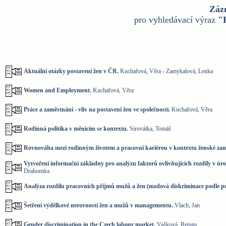
Záz
pro vyhledávací výraz
"
Aktuální otázky postavení žen v ČR.
Kuchařová, Věra - Zamykalová, Lenka
Women and Employment.
Kuchařová, Věra
Práce a zaměstnání - vliv na postavení žen ve společnosti.
Kuchařová, Věra
Rodinná politika v měnícím se kontextu.
Sirovátka, Tomáš
Rovnováha mezi rodinným životem a pracovní kariérou v kontextu ženské zamě
Vytvoření informační základny pro analýzu faktorů ovlivňujících rozdíly v úr
Drahomíra
Analýza rozdílu pracovních příjmů mužů a žen (mzdová diskriminace podle po
Šetření výdělkové nerovnosti žen a mužů v managementu.
Vlach, Jan
Gender discrimination in the Czech labour market.
Vašková, Renata