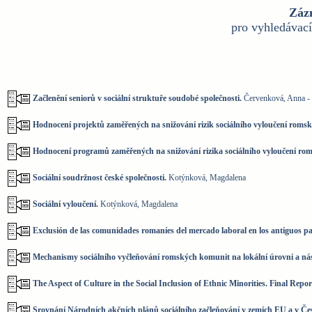
Záz
pro vyhledávac
Začlenění seniorů v sociální struktuře soudobé společnosti.
Červenková, Anna -
Hodnocení projektů zaměřených na snižování rizik sociálního vyloučení romské
Hodnocení programů zaměřených na snižování rizika sociálního vyloučení ro
Sociální soudržnost české společnosti.
Kotýnková, Magdalena
Sociální vyloučení.
Kotýnková, Magdalena
Exclusión de las comunidades romaníes del mercado laboral en los antiguos paí
Mechanismy sociálního vyčleňování romských komunit na lokální úrovni a nást
The Aspect of Culture in the Social Inclusion of Ethnic Minorities. Final Repo
Srovnání Národních akčních plánů sociálního začleňování v zemích EU a v Čes