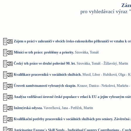
Záz
pro vyhledávací výraz
Zájem o práci v zahraničí v obcích česko-rakouského příhraničí ve vztahu k c
Měnící se trh práce: problémy a priority.
Sirovátka, Tomáš
Český trh práce ve druhé polovině 90. let.
Sirovátka, Tomáš - Žižlavský, Martin
Kvalifikace pracovníků v sociálních službách.
Musil, Libor - Hubíková, Olga - K
Úroveň zaměstnanosti vybraných skupin.
Krause, Danica - Nekolová, Markéta - 
Analýza vzdělávací úrovně české populace v relaci k EU a jejím vybraným stá
Inženýrská odysea.
Vavrečková, Jana - Petříček, Martin
Kvalifikační potřeby pracovníků v sociálních službách pro seniory. Závěrečn
Anticipating Europe´s Skill Needs - Individual Country Contributions - Czec