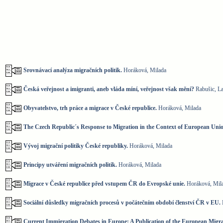
Srovnávací analýza migračních politik.
Horáková, Milada
Česká veřejnost a imigranti, aneb vláda míní, veřejnost však mění?
Rabušic, La
Obyvatelstvo, trh práce a migrace v České republice.
Horáková, Milada
The Czech Republic´s Response to Migration in the Context of European Uni
Vývoj migrační politiky České republiky.
Horáková, Milada
Principy utváření migračních politik.
Horáková, Milada
Migrace v České republice před vstupem ČR do Evropské unie.
Horáková, Mil
Sociální důsledky migračních procesů v počátečním období členství ČR v EU.
Current Immigration Debates in Europe: A Publication of the European Migra