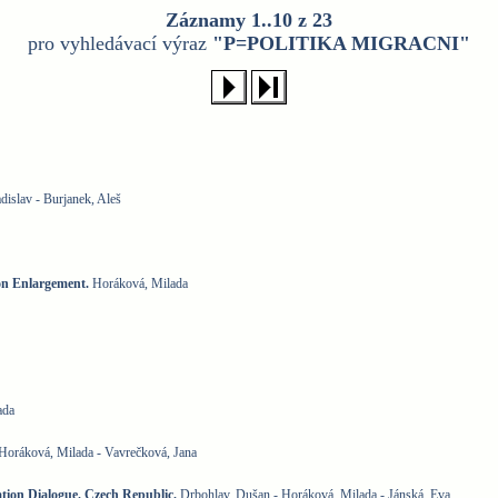
Záznamy 1..10 z 23
pro vyhledávací výraz
"P=POLITIKA MIGRACNI"
dislav - Burjanek, Aleš
on Enlargement.
Horáková, Milada
ada
Horáková, Milada - Vavrečková, Jana
tion Dialogue. Czech Republic.
Drbohlav, Dušan - Horáková, Milada - Jánská, Eva