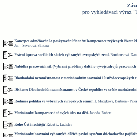
Záz
pro vyhledávací výraz
"
Koncepce odměňování a poskytování finanční kompenzace zvýšených životních
Jan - Severová, Simona
Právní úprava sociálních služeb vybraných evropských zemí.
Bruthansová, Daniela
Nabídka pracovních sil. (Vybrané problémy dalšího vývoje zdrojů pracovních 
Dlouhodobá nezaměstnanost v mezinárodním srovnání 10 středoevropských tr
Diskuse: Dlouhodobá nezaměstnanost v České republice ve světle mezinárodní
Rodinná politika ve vybraných evropských zemích I.
Matějková, Barbora - Palo
Mezinárodní komparace daňových úlev na děti.
Jahoda, Robert
Koho Češi nechtějí?
Rabušic, Ladislav
Mezinárodní srovnání vybraných dílčích prvků systému důchodového pojištění,