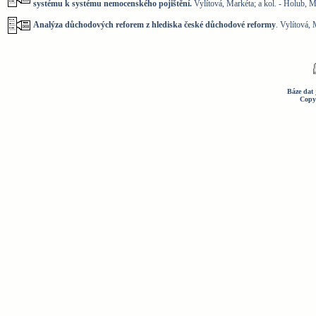
systému k systému nemocenského pojištění.
Vylítová, Markéta; a kol. - Holub, M
Analýza důchodových reforem z hlediska české důchodové reformy
. Vylítová, 
Báze dat 
Copy