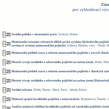
Záz
pro vyhledávací vý
Sociální politika v ekonomické praxi.
Vychová, Helena
Mezinárodní srovnání vybraných dílčích prvků systému důchodového pojištění,
systému k systému nemocenského pojištění.
Vylítová, Markéta; a kol. - Holub, M
Mezinárodní přehled stavu a reforem nemocenského pojištění v nových člens
Historie vývoje sociálního a zdravotního pojištění na našem území.
Holub, Mart
Mezinárodní přehled stavu a reforem nemocenského pojištění v členských stá
Historie vývoje sociálního a zdravotního pojištění na našem území (Dokončení)
Sociální ochrana
. Holub, Martin - Bareš, Pavel - Jahoda, Robert
Možnosti spojení invalidního pojištění s nemocenským.
Bruthansová, Daniela -
Analýza možnosti oddělení invalidního pojištění od starobního pojištění včetně